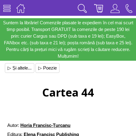
Suntem la librărie! Comenzile plasate le expediem în cel mai scurt
timp posibil. Transport GRATUIT la comenzile de peste 190 lei
prin: curier Cargus sau DPD (sub taxa e 19 lei); EasyBox,
FANbox etc. (sub taxa e 21 lei); poșta română (sub taxa e 25 lei).
Pentru cărți la prețuri mici vă rugăm scrieți la căutare reducere.
Mulțumim!
▷ Și altele...
▷ Poezie
Cartea 44
Autor:
Horia Francisc-Țurcanu
Editura:
Elena Francisc Publishing