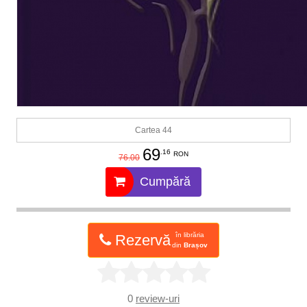
Cartea 44
69
.16
RON
76.00
Cumpără
în librăria
Rezervă
din
Brașov
0
review-uri