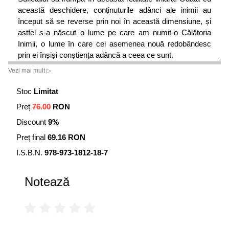
această deschidere, conținuturile adânci ale inimii au
început să se reverse prin noi în această dimensiune, și
astfel s-a născut o lume pe care am numit-o Călătoria
Inimii, o lume în care cei asemenea nouă redobândesc
prin ei înșiși conștiența adâncă a ceea ce sunt.
Vezi mai mult ▷
Călătoria Inimii astăzi înseamnă Cărțile Maestrului Interior
și nenumărate moduri de a experimenta conștiința,
Stoc
Limitat
înseamnă Calea Maestrului Interior și un mod de a aborda
Preț
76.00
RON
transformarea interioară, dar dincolo de toate acestea,
Călătoria Inimii înseamnă sutele – poate mii – de oameni
Discount
9%
care au schimbat ceva în modul lor de a privi lumea și pe
Preț final
69.16 RON
ei înșiși. Toate acestea sunt născute din povestea mea și
a Elenei, din trăirile noastre personale și din descoperirile
I.S.B.N.
978-973-1812-18-7
pe care am ales să le împărtășim cu voi. Valoarea ultimă
a acestei cărți este aceea că ridică cortina asupra
Notează
convulsiunilor și splendorii care au însoțit nașterea în
această lume, din iubire, a Călătoriei Inimii.
Este o carte care, atunci când s-a rupt din noi pentru a lua
un trup de hârtie, a fost însoțită de lacrimi, în același timp