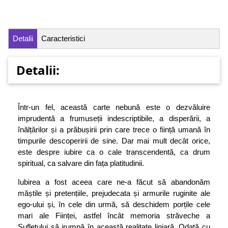
Detalii
Caracteristici
Detalii:
Într-un fel, această carte nebună este o dezvăluire
imprudentă a frumuseții indescriptibile, a disperării, a
înălțărilor și a prăbușirii prin care trece o ființă umană în
timpurile descoperirii de sine. Dar mai mult decât orice,
este despre iubire ca o cale transcendentă, ca drum
spiritual, ca salvare din fața platitudinii.
Iubirea a fost aceea care ne-a făcut să abandonăm
măștile și pretențiile, prejudecata și armurile ruginite ale
ego-ului și, în cele din urmă, să deschidem porțile cele
mari ale Ființei, astfel încât memoria străveche a
Sufletului să irumpă în această realitate liniară. Odată cu