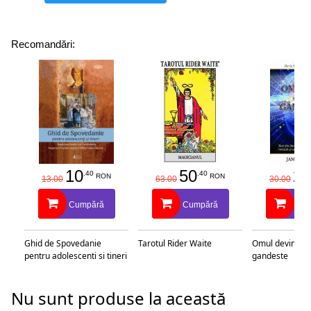
Recomandări:
10
50
25
.40
.40
RON
RON
13.00
63.00
30.00
Cumpără
Cumpără
Cu
Ghid de Spovedanie
Tarotul Rider Waite
Omul devine c
pentru adolescenti si tineri
gandeste
Nu sunt produse la această