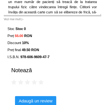
un mare număr de pacienți să treacă de la tratarea
trupului fizic către vindecarea întregii ființe. Cititorii vor
învăța din această carte cum să se elibereze de frică, să-
și exploreze capacitatea de conștientizare interioară și să
Vezi mai mult ▷
folosească tehnici practice și exerciții ce revoluționează
conceptul de vindecare printr-o înțelegere totală a
Stoc
Stoc 0
nivelurilor de conștientizare. Miracolele nu au loc
Preț
55.00
RON
întâmplător; noi avem puterea de a le crea.
Discount
10%
Preț final
49.50 RON
I.S.B.N.
978-606-9609-47-7
Notează
Adaugă un review