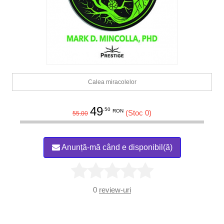
Calea miracolelor
49
.50
RON
(Stoc 0)
55.00
Anunță-mă când e disponibil(ă)
0
review-uri