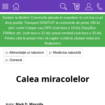
Suntem la librărie! Comenzile plasate le expediem în cel mai scurt
timp posibil. Transport GRATUIT la comenzile de peste 190 lei
prin: curier Cargus sau DPD (sub taxa e 19 lei); EasyBox,
FANbox etc. (sub taxa e 21 lei); poșta română (sub taxa e 25 lei).
Pentru cărți la prețuri mici vă rugăm scrieți la căutare reducere.
Mulțumim!
▷ Alimentație și naturism
▷ Medicina naturistă
▷ General
Calea miracolelor
Autor:
Mark D. Mincolla