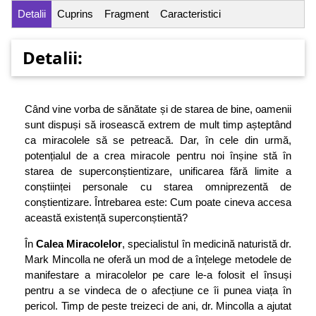
Detalii
Cuprins
Fragment
Caracteristici
Detalii:
Când vine vorba de sănătate și de starea de bine, oamenii
sunt dispuși să irosească extrem de mult timp așteptând
ca miracolele să se petreacă. Dar, în cele din urmă,
potențialul de a crea miracole pentru noi înșine stă în
starea de superconștientizare, unificarea fără limite a
conștiinței personale cu starea omniprezentă de
conștientizare. Întrebarea este: Cum poate cineva accesa
această existență superconștientă?
În
Calea Miracolelor
, specialistul în medicină naturistă dr.
Mark Mincolla ne oferă un mod de a înțelege metodele de
manifestare a miracolelor pe care le-a folosit el însuși
pentru a se vindeca de o afecțiune ce îi punea viața în
pericol. Timp de peste treizeci de ani, dr. Mincolla a ajutat