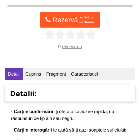
în librăria
Rezervă
din
Brașov
0
review-uri
Detalii
Cuprins
Fragment
Caracteristici
Detalii:
·
Cărțile confirmării
îți oferă o călăuzire rapidă, cu
răspunsuri de tip alb sau negru;
·
Cărțile interogării
te ajută să-ți auzi șoaptele sufletului;