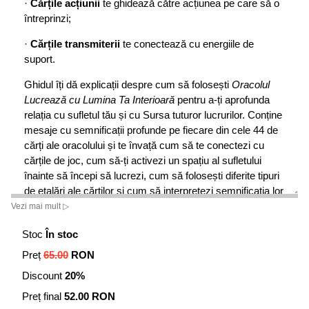
·
Cărțile acțiunii
te ghidează către acțiunea pe care să o
întreprinzi;
·
Cărțile transmiterii
te conectează cu energiile de
suport.
Ghidul îți dă explicații despre cum să folosești
Oracolul
Lucrează cu Lumina Ta Interioară
pentru a-ți aprofunda
relația cu sufletul tău și cu Sursa tuturor lucrurilor. Conține
mesaje cu semnificații profunde pe fiecare din cele 44 de
cărți ale oracolului și te învață cum să te conectezi cu
cărțile de joc, cum să-ți activezi un spațiu al sufletului
înainte să începi să lucrezi, cum să folosești diferite tipuri
de etalări ale cărților și cum să interpretezi semnificația lor
pentru alte persoane.
Vezi mai mult ▷
Atunci când lucrezi cu cărțile-oracol, vei descoperi că
Stoc
În stoc
intuiția ți se amplifică, vocea sufletului tău devine mai
Preț
65.00
RON
puternică, iar tu ajungi să poți accepta pe deplin persoana
Discount
20%
care ești și lucrarea pe care ai venit să o faci aici.
Preț final
52.00 RON
Campbell Rebecca
este o învățătoare spirituală renumită.