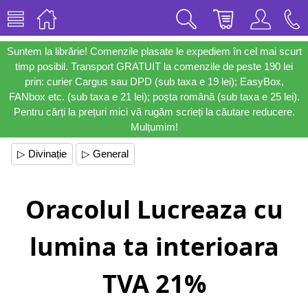
Suntem la librărie! Comenzile plasate le expediem în cel mai scurt
timp posibil. Transport GRATUIT la comenzile de peste 190 lei
prin: curier Cargus sau DPD (sub taxa e 19 lei); EasyBox,
FANbox etc. (sub taxa e 21 lei); poșta română (sub taxa e 25 lei).
Pentru cărți la prețuri mici vă rugăm scrieți la căutare reducere.
Mulțumim!
▷ Divinație
▷ General
Oracolul Lucreaza cu
lumina ta interioara
TVA 21%