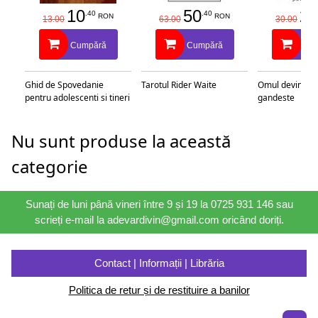
10
50
25
.40
.40
RON
RON
13.00
63.00
30.00
Cumpără
Cumpără
Cu
Ghid de Spovedanie
Tarotul Rider Waite
Omul devine c
pentru adolescenti si tineri
gandeste
Nu sunt produse la această
categorie
Sunați de luni până vineri între 9 și 19 la 0725 931 146 sau
scrieți e-mail la adevardivin@gmail.com oricând doriți.
Contact | Informații | Librăria
Politica de retur și de restituire a banilor