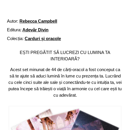
Autor:
Rebecca Campbell
Editura:
Adevăr Divin
Colecția:
Carduri și oracole
EȘTI PREGĂTIT SĂ LUCREZI CU LUMINA TA
INTERIOARĂ?
Acest set minunat de 44 de cărți-oracol a fost conceput ca
să te ajute să aduci lumină în lume cu prezența ta. Lucrând
cu cele cinci suite ale sale și conectându-te cu intuiția ta, vei
putea începe să trăiești o viață în armonie cu cel care ești tu
cu adevărat.