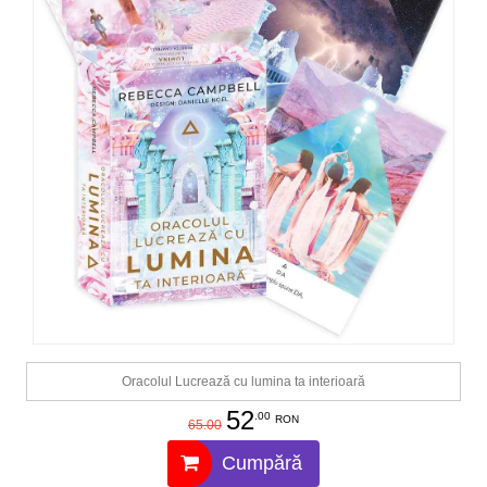
Oracolul Lucrează cu lumina ta interioară
52
.00
RON
65.00
Cumpără