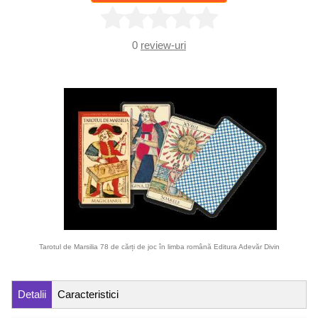
0
review-uri
Tarotul de Marsilia 78 de cărți de joc în limba română Editura Adevăr Divin
Detalii
Caracteristici