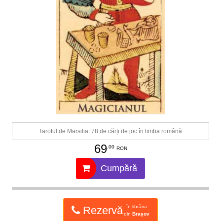
Tarotul de Marsilia: 78 de cărți de joc în limba română
69
.00
RON
Cumpără
în librăria
Rezervă
din
Brașov