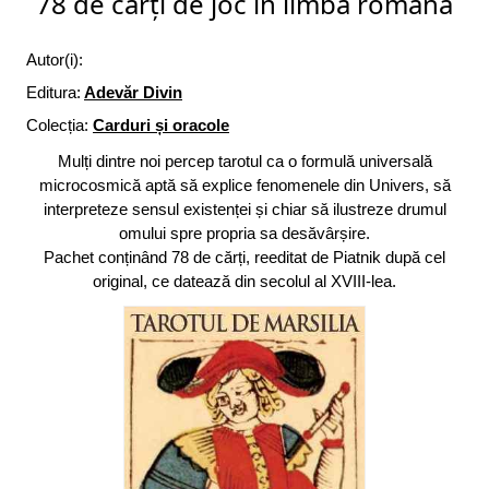
78 de cărți de joc în limba română
Autor(i):
Editura:
Adevăr Divin
Colecția:
Carduri și oracole
Mulți dintre noi percep tarotul ca o formulă universală
microcosmică aptă să explice fenomenele din Univers, să
interpreteze sensul existenței și chiar să ilustreze drumul
omului spre propria sa desăvârșire.
Pachet conținând 78 de cărți, reeditat de Piatnik după cel
original, ce datează din secolul al XVIII-lea.