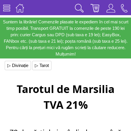
Suntem la librărie! Comenzile plasate le expediem în cel mai scurt
timp posibil. Transport GRATUIT la comenzile de peste 190 lei
prin: curier Cargus sau DPD (sub taxa e 19 lei); EasyBox,
FANbox etc. (sub taxa e 21 lei); poșta română (sub taxa e 25 lei).
Pentru cărți la prețuri mici vă rugăm scrieți la căutare reducere.
Mulțumim!
▷ Divinație
▷ Tarot
Tarotul de Marsilia
TVA 21%