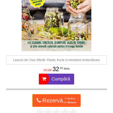
Leacuri din Țara Sfântă. Plante, fructe și mirodenii vindecătoare
32
.19
RON
37.00
Cumpără
în librăria
Rezervă
din
Brașov