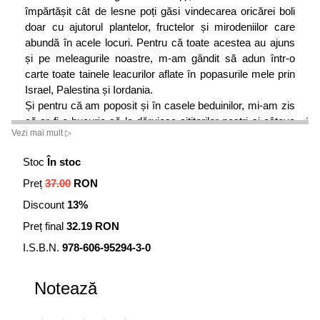
împărtășit cât de lesne poți găsi vindecarea oricărei boli
doar cu ajutorul plantelor, fructelor și mirodeniilor care
abundă în acele locuri. Pentru că toate acestea au ajuns
și pe meleagurile noastre, m-am gândit să adun într-o
carte toate tainele leacurilor aflate în popasurile mele prin
Israel, Palestina și Iordania.
Și pentru că am poposit și în casele beduinilor, mi-am zis
că ar fi o bucurie să le dăruiesc cititorilor noștri și câteva
Vezi mai mult ▷
rețete sănătoase și foarte gustoase din bucătăria arabă.
• Mariana Borloveanu
Stoc
În stoc
Preț
37.00
RON
Discount
13%
Preț final
32.19 RON
I.S.B.N.
978-606-95294-3-0
Notează