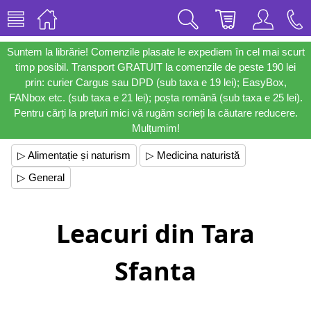
Suntem la librărie! Comenzile plasate le expediem în cel mai scurt
timp posibil. Transport GRATUIT la comenzile de peste 190 lei
prin: curier Cargus sau DPD (sub taxa e 19 lei); EasyBox,
FANbox etc. (sub taxa e 21 lei); poșta română (sub taxa e 25 lei).
Pentru cărți la prețuri mici vă rugăm scrieți la căutare reducere.
Mulțumim!
▷ Alimentație și naturism
▷ Medicina naturistă
▷ General
Leacuri din Tara
Sfanta