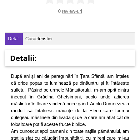
0
review-uri
Detalii
Caracteristici
Detalii:
După ani și ani de peregrinări în Țara Sfân­tă, am înțeles
că orice popas te luminează pe dinăuntru și îți întărește
sufletul. Pășind pe urmele Mântuitorului, m-am oprit dintru
început în Grădina Ghetsimani, aco­lo unde adierea
măslinilor în floare vindecă orice gând. Acolo Dumnezeu a
rânduit să întâlnesc măicuțe de la Eleon care tocmai
culegeau măslinele din livadă și de la care am aflat cât de
folositoare pot fi aceste fructe biblice.
Am cunoscut apoi oameni din toate națiile pământului, am
stat la sfat cu călugări îmbunătățiți, cu mireni care mi‑au