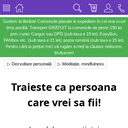
Suntem la librărie! Comenzile plasate le expediem în cel mai scurt
timp posibil. Transport GRATUIT la comenzile de peste 190 lei
prin: curier Cargus sau DPD (sub taxa e 19 lei); EasyBox,
FANbox etc. (sub taxa e 21 lei); poșta română (sub taxa e 25 lei).
Pentru cărți la prețuri mici vă rugăm scrieți la căutare reducere.
Mulțumim!
▷ Dezvoltare personală
▷ Meditație, mindfulness
Traieste ca persoana
care vrei sa fii!