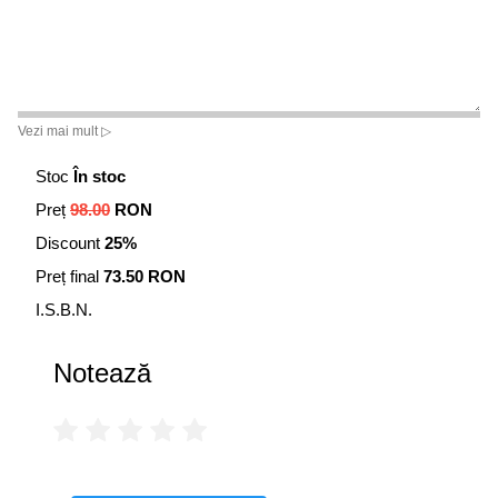
Vezi mai mult ▷
Stoc
În stoc
Preț
98.00
RON
Discount
25%
Preț final
73.50 RON
I.S.B.N.
Notează