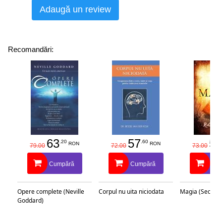
Adaugă un review
Recomandări:
63
57
58
.20
.60
RON
RON
79.00
72.00
73.00
Cumpără
Cumpără
Cu
Opere complete (Neville
Corpul nu uita niciodata
Magia (Secretu
Goddard)