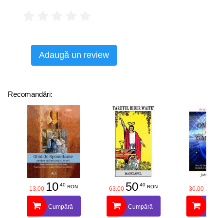
Adaugă un review
Recomandări:
10
50
25
.40
.40
RON
RON
13.00
63.00
30.00
Cumpără
Cumpără
Cu