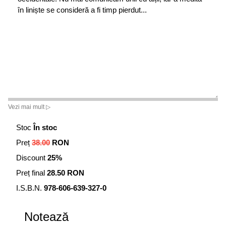
în liniște se consideră a fi timp pierdut...
Vezi mai mult ▷
Stoc
În stoc
Preț
38.00
RON
Discount
25%
Preț final
28.50 RON
I.S.B.N.
978-606-639-327-0
Notează