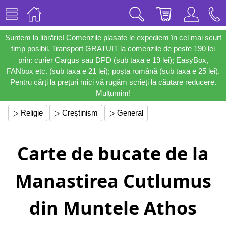
Suntem la librărie! Comenzile plasate le expediem în cel mai scurt
timp posibil. Transport GRATUIT la comenzile de peste 190 lei
prin: curier Cargus sau DPD (sub taxa e 19 lei); EasyBox,
FANbox etc. (sub taxa e 21 lei); poșta română (sub taxa e 25 lei).
Pentru cărți la prețuri mici vă rugăm scrieți la căutare reducere.
Mulțumim!
▷ Religie
▷ Creștinism
▷ General
Carte de bucate de la
Manastirea Cutlumus
din Muntele Athos