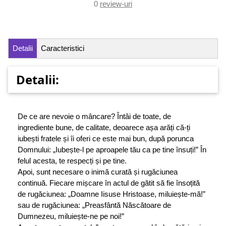
0
review-uri
Detalii
Caracteristici
Detalii:
De ce are nevoie o mâncare? Întâi de toate, de
ingrediente bune, de calitate, deoarece așa arăți că‑ți
iubești fratele și îi oferi ce este mai bun, după porunca
Domnului: „Iubește‑l pe aproapele tău ca pe tine însuți!” În
felul acesta, te respecți și pe tine.
Apoi, sunt necesare o inimă curată și rugăciunea
continuă. Fiecare mișcare în actul de gătit să fie însoțită
de rugăciunea: „Doamne Iisuse Hristoase, miluiește-mă!”
sau de rugăciunea: „Preasfântă Născătoare de
Dumnezeu, miluiește-ne pe noi!”