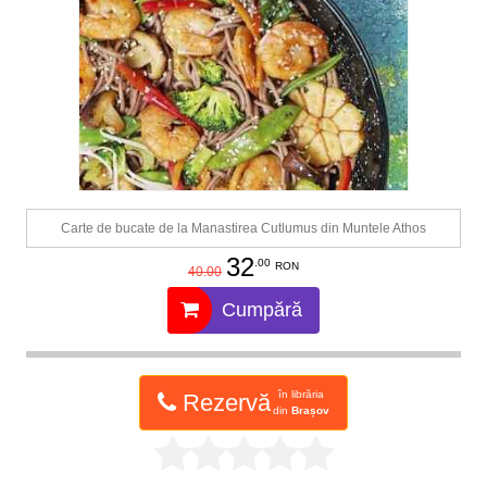
Carte de bucate de la Manastirea Cutlumus din Muntele Athos
32
.00
RON
40.00
Cumpără
în librăria
Rezervă
din
Brașov