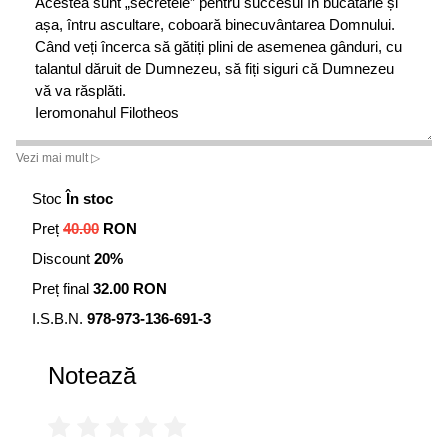
Acestea sunt „secretele” pentru succesul în bucătărie și
așa, întru ascultare, coboară binecuvântarea Domnului.
Când veți încerca să gătiți plini de asemenea gânduri, cu
talantul dăruit de Dumnezeu, să fiți siguri că Dumnezeu
vă va răsplăti.
Ieromonahul Filotheos
Vezi mai mult ▷
Stoc
În stoc
Preț
40.00
RON
Discount
20%
Preț final
32.00 RON
I.S.B.N.
978-973-136-691-3
Notează