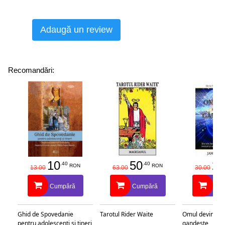
Adaugă un review
Recomandări:
10
50
25
.40
.40
RON
RON
13.00
63.00
30.00
Cumpără
Cumpără
Cu
Ghid de Spovedanie
Tarotul Rider Waite
Omul devine c
pentru adolescenti si tineri
gandeste