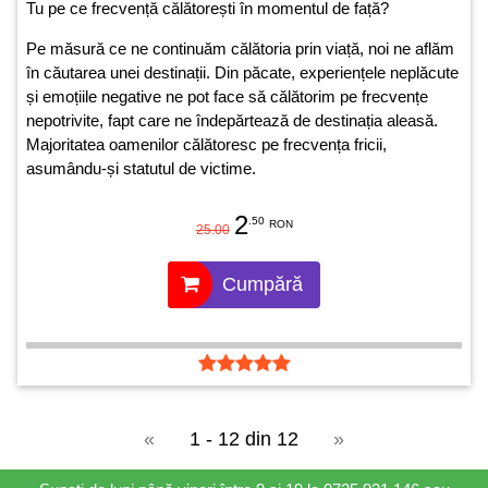
Tu pe ce frecvență călătorești în momentul de față?
Pe măsură ce ne continuăm călătoria prin viață, noi ne aflăm
în căutarea unei destinații. Din păcate, experiențele neplăcute
și emoțiile negative ne pot face să călătorim pe frecvențe
nepotrivite, fapt care ne îndepărtează de destinația aleasă.
Majoritatea oamenilor călătoresc pe frecvența fricii,
asumându-și statutul de victime.
2
.50
RON
25.00
Cumpără
«
1 - 12 din 12
»