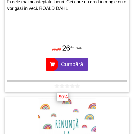
în cele mai neașteptate locuri. Cei care nu cred în magie nu o
vor găsi în veci. ROALD DAHL
26
.40
RON
66.00
Cumpără
-90%