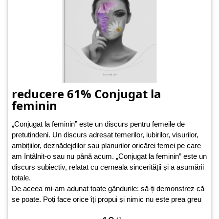
reducere 61% Conjugat la
feminin
„Conjugat la feminin” este un discurs pentru femeile de
pretutindeni. Un discurs adresat temerilor, iubirilor, visurilor,
ambițiilor, deznădejdilor sau planurilor oricărei femei pe care
am întâlnit-o sau nu până acum. „Conjugat la feminin” este un
discurs subiectiv, relatat cu cerneala sincerității și a asumării
totale.
De aceea mi-am adunat toate gândurile: să-ți demonstrez că
se poate. Poți face orice îți propui și nimic nu este prea greu
atunci când crezi în tine!