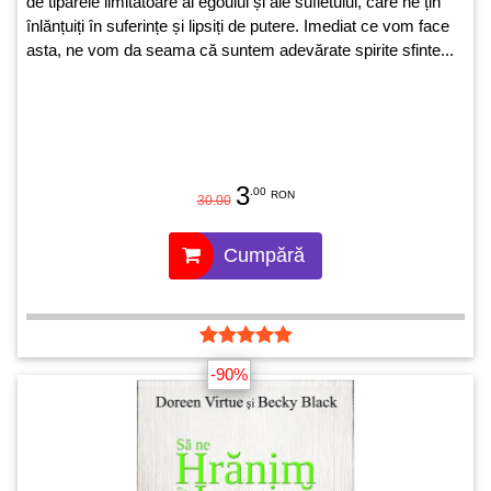
de tiparele limitatoare al egoului și ale sufletului, care ne țin
înlănțuiți în suferințe și lipsiți de putere. Imediat ce vom face
asta, ne vom da seama că suntem adevărate spirite sfinte...
3
.00
RON
30.00
Cumpără
-90%