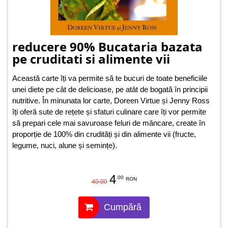
reducere 90% Bucataria bazata
pe cruditati si alimente vii
Această carte îți va permite să te bucuri de toate beneficiile
unei diete pe cât de delicioase, pe atât de bogată în principii
nutritive. În minunata lor carte, Doreen Virtue și Jenny Ross
îți oferă sute de rețete și sfaturi culinare care îți vor permite
să prepari cele mai savuroase feluri de mâncare, create în
proporție de 100% din crudități și din alimente vii (fructe,
legume, nuci, alune și semințe).
4
.00
RON
40.00
Cumpără