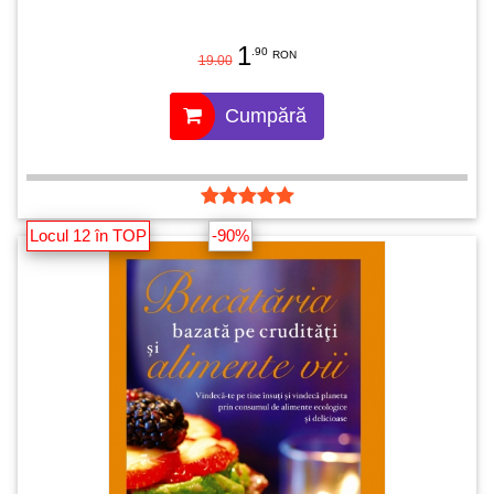
1
.90
RON
19.00
Cumpără
Locul 12 în TOP
-90%