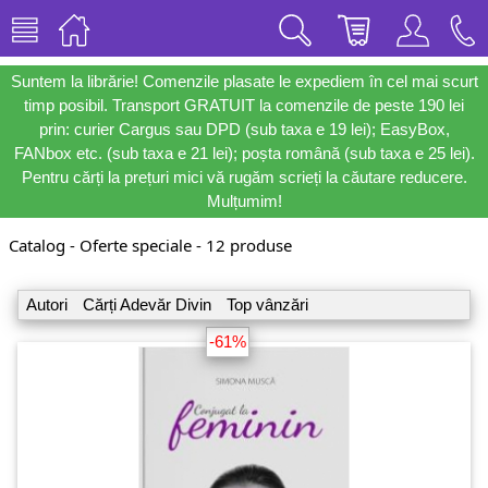
Suntem la librărie! Comenzile plasate le expediem în cel mai scurt
timp posibil. Transport GRATUIT la comenzile de peste 190 lei
prin: curier Cargus sau DPD (sub taxa e 19 lei); EasyBox,
FANbox etc. (sub taxa e 21 lei); poșta română (sub taxa e 25 lei).
Pentru cărți la prețuri mici vă rugăm scrieți la căutare reducere.
Mulțumim!
Catalog - Oferte speciale - 12 produse
Autori
Cărți Adevăr Divin
Top vânzări
-61%