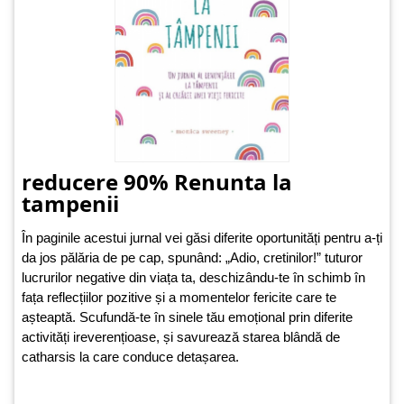
reducere 90% Renunta la
tampenii
În paginile acestui jurnal vei găsi diferite oportunități pentru a-ți
da jos pălăria de pe cap, spunând: „Adio, cretinilor!” tuturor
lucrurilor negative din viața ta, deschizându-te în schimb în
fața reflecțiilor pozitive și a momentelor fericite care te
așteaptă. Scufundă-te în sinele tău emoțional prin diferite
activități ireverențioase, și savurează starea blândă de
catharsis la care conduce detașarea.