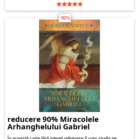
-90%
reducere 90% Miracolele
Arhanghelului Gabriel
În această carte fără intenții religioase îl vom studia pe