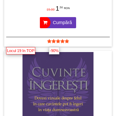
1
.50
RON
15.00
Cumpără
Locul 19 în TOP
-90%