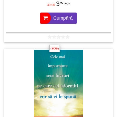
3
.00
RON
30.00
Cumpără
-90%