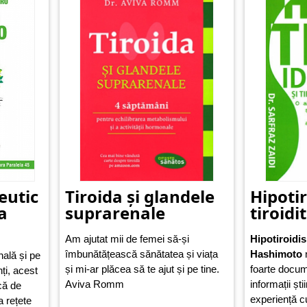
foarte
eutic
Tiroida și glandele
Hipotir
a
suprarenale
tiroid
Am ajutat mii de femei să-și
Hipotiroidis
îmbunătățească sănătatea și viața
Hashimoto
n
ală și pe
și mi-ar plăcea să te ajut și pe tine.
foarte docum
ți, acest
Aviva Romm
informații ști
că de
experiență c
a rețete