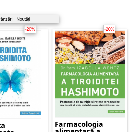
vânzări
Noutăți
-20%
-20%
Farmacologia
ta
alimentară a