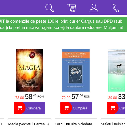
UIT la comenzile de peste 190 lei prin: curier Cargus sau DPD (sub
cărți la prețuri mici vă rugăm scrieți la căutare reducere. Mulțumim!
58
57
33
.40
.60
.
RON
RON
73.00
72.00
39.00
Cumpără
Cumpără
Cum
ul
Magia (Secretul Cartea 3)
Corpul nu uita niciodata
Sufletul neinlant