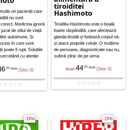
moto
tiroiditei
Hashimoto
ulte ori pacienții care
oidită nu sunt
i corect. Medicina ignoră
Tiroidita Hashimoto este o boală
 jucat de stilul de viață
foarte răspândită, care afectează
olilor autoimune. Și
glanda tiroidă și forțează corpul să-
 vicios în care sunt
și atace propriile celule. O mulțime
ii poate fi rupt. Soluțiile
de persoane, diagnosticate sau nu,
 cercetând cu atenție
suferă zilnic de pe urma
em alcătui liste AȘA DA
simptomelor debilitante, printre care
44
36
.00
RON
pă care să ne ghidăm
.00
se numără tusea cronică,
(Stoc 0)
RON
55.00
(Stoc 0)
ță și să avem o stare
hiperaciditatea gastrică, sindromul
sănătate mult mai bună.
colonului iritabil, alergiile, durerea
persistentă, căderea părului, ceața
mentală și golurile de memorie.
Farmacologia alimentară a
tiroiditei Hashimoto
combină
abordarea revoluționară în
-15%
-15%
combaterea tiroiditei cu rețete
savuroase ușor de realizat, care