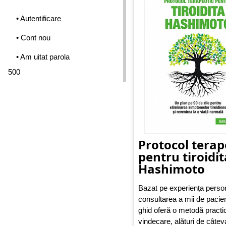
abordare care dă rezultate 
bune.
• Autentificare
• Cont nou
• Am uitat parola
500
Protocol terap
pentru tiroidit
Hashimoto
Bazat pe experiența person
consultarea a mii de pacien
ghid oferă o metodă practi
vindecare, alături de câtev