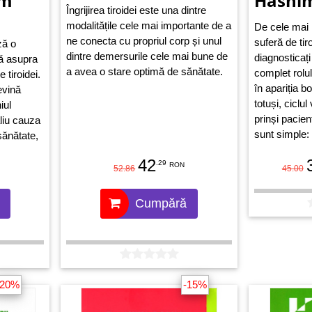
um
Hashi
Îngrijirea tiroidei este una dintre
modalitățile cele mai importante de a
De cele mai m
ne conecta cu propriul corp și unul
suferă de tir
ză o
dintre demersurile cele mai bune de
diagnosticaț
tă asupra
a avea o stare optimă de sănătate.
complet rolul
 tiroidei.
în apariția b
evină
totuși, ciclul
iul
prinși pacienț
aliu cauza
sunt simple:
sănătate,
cauzele, put
r, bolilor
42
.29
/ AȘA NU du
RON
52.86
45.00
stilul de via
ă care le
generală de 
 care le
Cumpără
ță,
landa
ănătatea și
feră de
i pot
-20%
-15%
ani și de
ste o