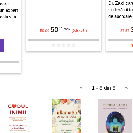
Dr. Zaidi car
 care
și oferă citit
 un expert
de abordare a
oala și a
acestora.
ață
50
.15
RON
(Stoc 0)
59.00
37.57
«
1 - 8 din 8
»