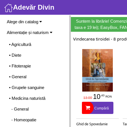
Adevăr Divin
Meniu
Suntem la librărie! Comenzi
Alege din catalog
taxa e 19 lei); EasyBox, FANb
Alimentație și naturism
Vindecarea tiroidei - 8 pro
• Agricultură
• Diete
• Fitoterapie
• General
• Grupele sanguine
10
.40
RON
• Medicina naturistă
13.00
Cumpără
- General
- Homeopatie
Ghid de Spovedanie
Ta