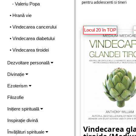
pentru adolescenti si tineri
- Valeriu Popa
• Hrană vie
• Vindecarea cancerului
Locul 20 în TOP
• Vindecarea diabetului
• Vindecarea tiroidei
Dezvoltare personală
Divinație
Ezoterism
Filozofie
Inițiere spirituală
Inspirație divină
Vindecarea gl
Învățături spirituale