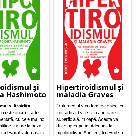
încântă papilele gustative în timp ce
hrănesc organismul.
oidismul și
Hipertiroidismul și
ita Hashimoto
maladia Graves
mul și tiroidita
Tratamentul standard, de obicei cu
u este doar o carte
iod radioactiv, este o abordare
entată, cu cele mai noi
superficială, mioapă. Acesta va
ințifice, ea are la baza
duce aproape întotdeauna la
u adevărat valoroasă a
hipotiroidism. Apoi veți fi nevoit să