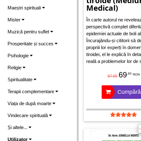
tiroide (Medi
Medical)
Maeștri spirituali
Mister
În carte autorul ne revelea
perspectivă complet diferi
Muzică pentru suflet
epidemiei actuale de boli ale
Încurajându-și cititorii să d
Prosperitate și succes
propriii lor experți în domen
tiroidei, el le explică în det
Psihologie
reală a problemelor lor de 
Religie
inclusiv a tuturor inflamațiilo
69
.60
autoimune și a zeci de alte
RON
87.00
Spiritualitate
simptome și afecțiuni, dup
oferă o trusă de prim ajutor
Terapii complementare
Cumpără
poate schimba întreaga via
ajutându-i să își vindece g
Viața de după moarte
tiroidă și să își recapete s
Vindecare spirituală
vitalitatea. Abordarea lui di
toate celelalte și așa cum îț
Și altele...
confirma deja milioane de f
adepți care îl urmează – e
Utilizator