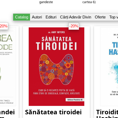
gandeste
cartea 6)
Catalog
Autori
Edituri
Cărți Adevăr Divin
Oferte
Top 
-20%
-20%
andei
Sănătatea tiroidei
Tiroidi