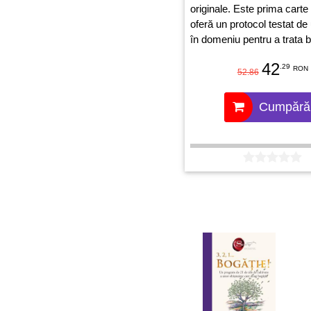
originale. Este prima carte
oferă un protocol testat de
în domeniu pentru a trata b
ajuta pacienții să ducă o vi
42
.29
normală.
RON
52.86
Cumpără