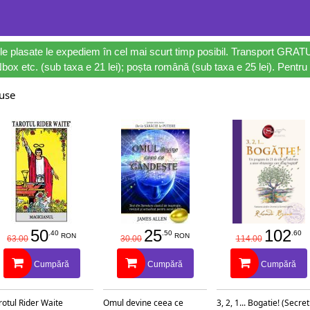
le plasate le expediem în cel mai scurt timp posibil. Transport GRAT
ox etc. (sub taxa e 21 lei); poșta română (sub taxa e 25 lei). Pentru 
duse
50
25
102
.40
.50
.60
RON
RON
63.00
30.00
114.00
Cumpără
Cumpără
Cumpără
rotul Rider Waite
Omul devine ceea ce
3, 2, 1... Bogatie! (Secret