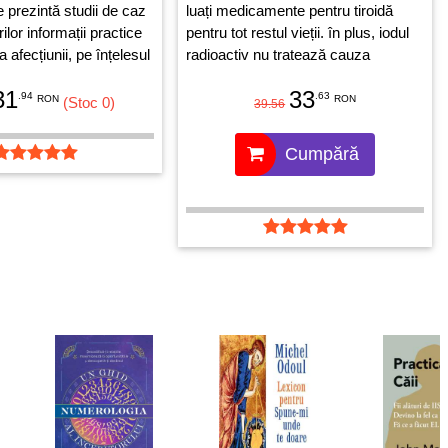
e prezintă studii de caz
luați medicamente pentru tiroidă
orilor informații practice
pentru tot restul vieții. în plus, iodul
 afecțiunii, pe înțelesul
radioactiv nu tratează cauza
principală a bolii Graves - disfuncție
31
33
.94
autoimună care continuă să
.63
RON
RON
(Stoc 0)
39.56
mocnească și care ulterior irupe
într-o altă boală autoimună. Nici
Cumpără
medicamentele și nici chirurgia nu
tratează disfuncțiile autoimune. Ele
oferă ajutor doar temporar. Odată ce
ați încetat tratamentul simptomele
revin.