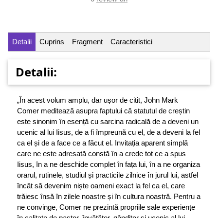
Detalii
Cuprins
Fragment
Caracteristici
Detalii:
„În acest volum amplu, dar ușor de citit, John Mark
Comer meditează asupra faptului că statutul de creștin
este sinonim în esență cu sarcina radicală de a deveni un
ucenic al lui Iisus, de a fi împreună cu el, de a deveni la fel
ca el și de a face ce a făcut el. Invitația aparent simplă
care ne este adresată constă în a crede tot ce a spus
Iisus, în a ne deschide complet în fața lui, în a ne organiza
orarul, rutinele, studiul și practicile zilnice în jurul lui, astfel
încât să devenim niște oameni exact la fel ca el, care
trăiesc însă în zilele noastre și în cultura noastră. Pentru a
ne convinge, Comer ne prezintă propriile sale experiențe
în calitate de pastor, învățător, gânditor și ucenic al lui