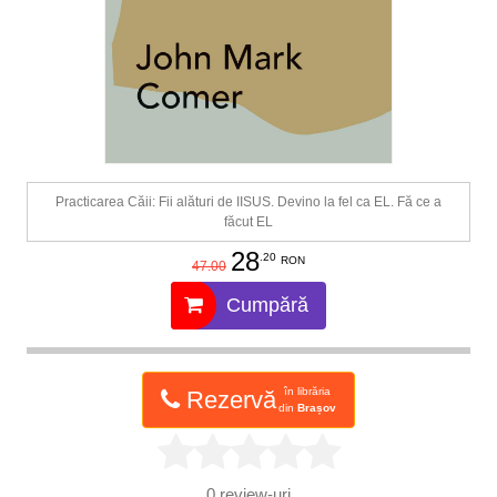
Practicarea Căii: Fii alături de IISUS. Devino la fel ca EL. Fă ce a
făcut EL
28
.20
RON
47.00
Cumpără
în librăria
Rezervă
din
Brașov
0
review-uri