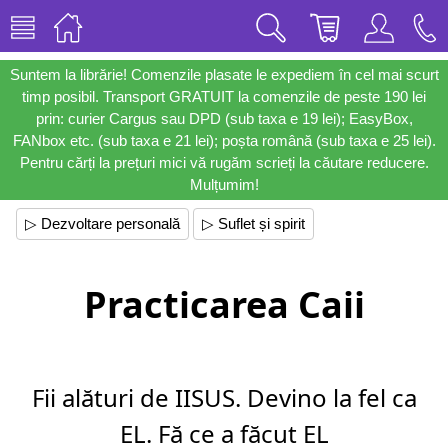
Suntem la librărie! Comenzile plasate le expediem în cel mai scurt
timp posibil. Transport GRATUIT la comenzile de peste 190 lei
prin: curier Cargus sau DPD (sub taxa e 19 lei); EasyBox,
FANbox etc. (sub taxa e 21 lei); poșta română (sub taxa e 25 lei).
Pentru cărți la prețuri mici vă rugăm scrieți la căutare reducere.
Mulțumim!
▷ Dezvoltare personală
▷ Suflet și spirit
Practicarea Caii
Fii alături de IISUS. Devino la fel ca
EL. Fă ce a făcut EL