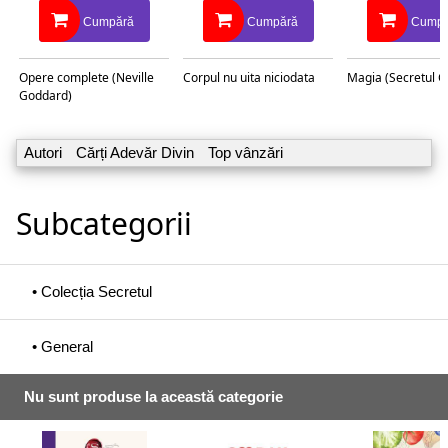
Cumpără
Cumpără
Cumpă
Opere complete (Neville
Corpul nu uita niciodata
Magia (Secretul C
Goddard)
Autori
Cărți Adevăr Divin
Top vânzări
Subcategorii
• Colecția Secretul
• General
Nu sunt produse la această categorie