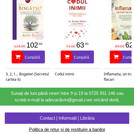
102
63
62
.60
.90
114.00
71.00
69.00
Cumpără
Cumpără
Cumpă
3, 2, 1... Bogatie! (Secretul
Codul inimii
Inflamatia, un trup
cartea 6)
flacari
Sunați de luni până vineri între 9 și 19 la 0725 931 146 sau
scrieți e-mail la adevardivin@gmail.com oricând doriți.
Contact | Informații | Librăria
Politica de retur și de restituire a banilor