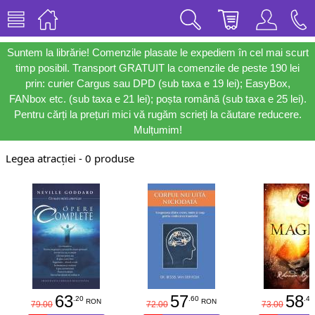
Suntem la librărie! Comenzile plasate le expediem în cel mai scurt
timp posibil. Transport GRATUIT la comenzile de peste 190 lei
prin: curier Cargus sau DPD (sub taxa e 19 lei); EasyBox,
FANbox etc. (sub taxa e 21 lei); poșta română (sub taxa e 25 lei).
Pentru cărți la prețuri mici vă rugăm scrieți la căutare reducere.
Mulțumim!
Legea atracției - 0 produse
63
57
58
.20
.60
.40
RON
RON
79.00
72.00
73.00