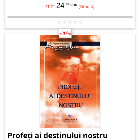
24
.74
RON
(Stoc 0)
31.71
-20%
Profeți ai destinului nostru