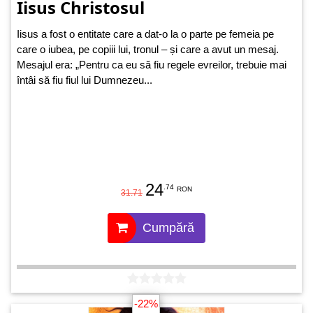
Iisus Christosul
Iisus a fost o entitate care a dat-o la o parte pe femeia pe
care o iubea, pe copiii lui, tronul – și care a avut un mesaj.
Mesajul era: „Pentru ca eu să fiu regele evreilor, trebuie mai
întâi să fiu fiul lui Dumnezeu...
24
.74
RON
31.71
Cumpără
-22%