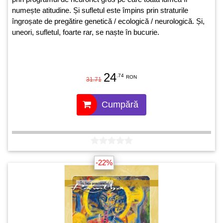
numește atitudine. Și sufletul este împins prin straturile
îngroșate de pregătire genetică / ecologică / neurologică. Și,
uneori, sufletul, foarte rar, se naște în bucurie.
24
.74
RON
31.71
Cumpără
-22%