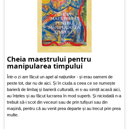
Cheia maestrului pentru
manipularea timpului
Într-o zi am făcut un apel al națiunilor - și erau oameni de
peste tot, dar nu de aici. Și în ciuda a ceea ce se numește
barieră de limbaj și barieră culturală, ei s-au simțit acasă aici,
au înțeles și au făcut lucrarea în mod superb. Și niciodată n-a
trebuit să-i scot din veceuri sau de prin tufișuri sau din
mașină, pentru că au venit prea departe și au trecut prin prea
multe.