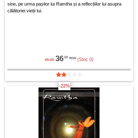
sine, pe urma pașilor lui Ramtha și a reflecțiilor lui asupra
călătoriei vieții lui.
36
.00
RON
(Stoc 0)
45.00
-22%