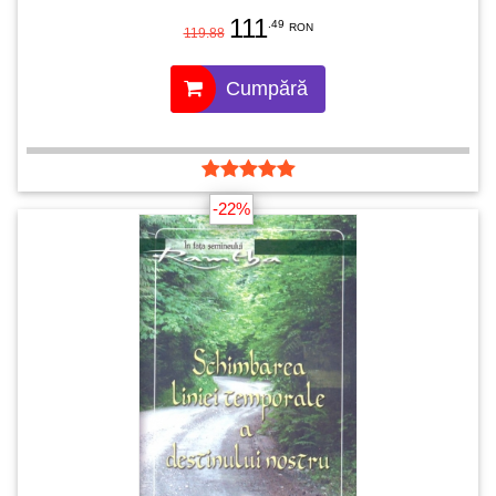
111
.49
RON
119.88
Cumpără
-22%