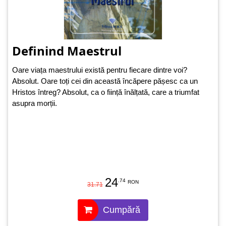
Definind Maestrul
Oare viața maestrului există pentru fiecare dintre voi?
Absolut. Oare toți cei din această încăpere pășesc ca un
Hristos întreg? Absolut, ca o ființă înălțată, care a triumfat
asupra morții.
24
.74
RON
31.71
Cumpără