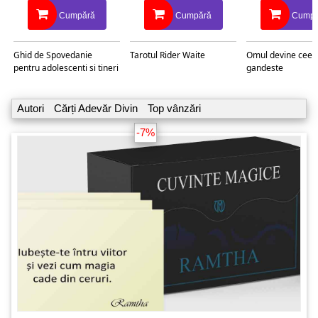
Cumpără
Cumpără
Cumpă
Ghid de Spovedanie
Tarotul Rider Waite
Omul devine ceea
pentru adolescenti si tineri
gandeste
Autori
Cărți Adevăr Divin
Top vânzări
-7%