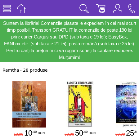
Suntem la librărie! Comenzile plasate le expediem în cel mai scurt
timp posibil. Transport GRATUIT la comenzile de peste 190 lei
prin: curier Cargus sau DPD (sub taxa e 19 lei); EasyBox,
FANbox etc. (sub taxa e 21 lei); poșta română (sub taxa e 25 lei).
Pentru cărți la prețuri mici vă rugăm scrieți la căutare reducere.
Mulțumim!
Ramtha - 28 produse
10
50
25
.40
.40
.50
RON
RON
13.00
63.00
30.00