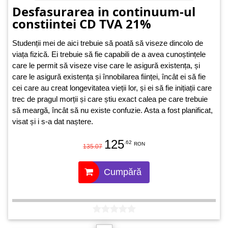
Desfasurarea in continuum-ul
constiintei CD TVA 21%
Studenții mei de aici trebuie să poată să viseze dincolo de
viața fizică. Ei trebuie să fie capabili de a avea cunoștințele
care le permit să viseze vise care le asigură existența, și
care le asigură existența și înnobilarea ființei, încât ei să fie
cei care au creat longevitatea vieții lor, și ei să fie inițiații care
trec de pragul morții și care știu exact calea pe care trebuie
să meargă, încât să nu existe confuzie. Asta a fost planificat,
visat și i s-a dat naștere.
125
.62
RON
135.07
Cumpără