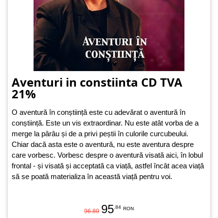
Aventuri in constiinta CD TVA
21%
O aventură în conștiință este cu adevărat o aventură în
conștiință. Este un vis extraordinar. Nu este atât vorba de a
merge la pârâu și de a privi peștii în culorile curcubeului.
Chiar dacă asta este o aventură, nu este aventura despre
care vorbesc. Vorbesc despre o aventură visată aici, în lobul
frontal - și visată și acceptată ca viață, astfel încât acea viață
să se poată materializa în această viață pentru voi.
95
.84
RON
96.80