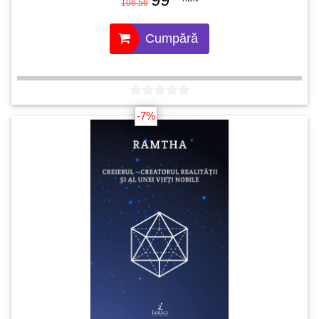
106.56
Cumpără
-7%