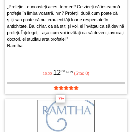
„Profeție - cunoașteți acest termen? Ce ziceți că înseamnă
profeție în limba voastră, hm? Profeții, după cum poate că
știți sau poate că nu, erau entități foarte respectate în
antichitate. Ba, chiar, ca să știți și voi, ei învățau ca să devină
profeți. Înțelegeți - așa cum voi învățați ca să deveniți avocați,
doctori, ei studiau arta profeției.”
Ramtha
12
.80
RON
(Stoc 0)
16.00
-7%