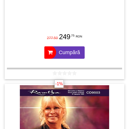
249
.75
RON
277.50
Cumpără
-1%