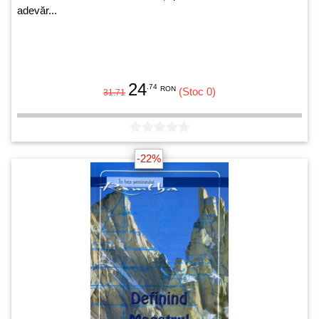
adevăr...
24
.74
RON
(Stoc 0)
31.71
-22%