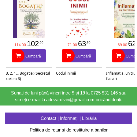
102
63
62
.60
.90
114.00
71.00
69.00
Cumpără
Cumpără
Cumpă
3, 2, 1... Bogatie! (Secretul
Codul inimii
Inflamatia, un trup
cartea 6)
flacari
Sunați de luni până vineri între 9 și 19 la 0725 931 146 sau
scrieți e-mail la adevardivin@gmail.com oricând doriți.
Contact | Informații | Librăria
Politica de retur și de restituire a banilor