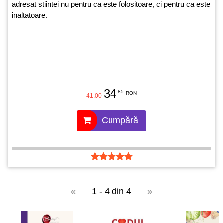
adresat stiintei nu pentru ca este folositoare, ci pentru ca este
inaltatoare.
34
.85
RON
41.00
Cumpără
«
1 - 4 din 4
»