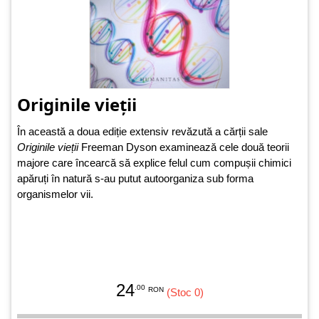
Originile vieții
În această a doua ediție extensiv revăzută a cărții sale
Originile vieții
Freeman Dyson examinează cele două teorii
majore care încearcă să explice felul cum compușii chimici
apăruți în natură s-au putut autoorganiza sub forma
organismelor vii.
24
.00
RON
(Stoc 0)