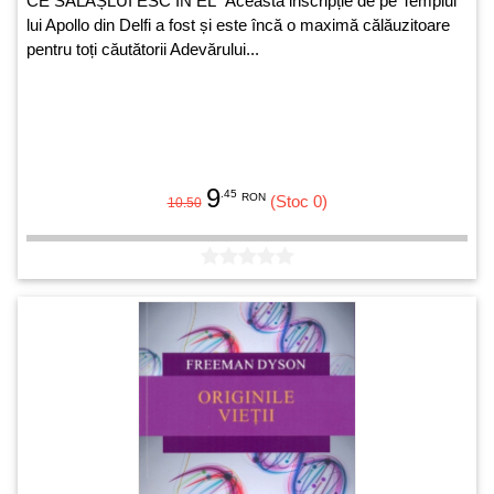
CE SÃLÃȘLUI ESC ÎN EL“ Această inscripție de pe Templul
lui Apollo din Delfi a fost și este încă o maximă călăuzitoare
pentru toți căutătorii Adevărului...
9
.45
RON
(Stoc 0)
10.50