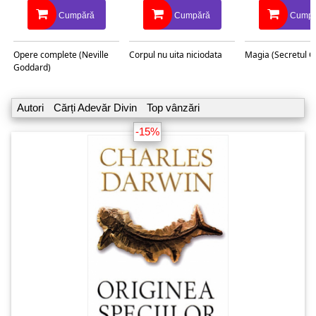
Cumpără
Cumpără
Cumpă
Opere complete (Neville
Corpul nu uita niciodata
Magia (Secretul C
Goddard)
Autori
Cărți Adevăr Divin
Top vânzări
-15%