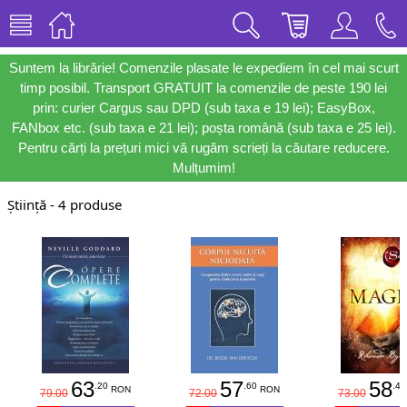
Suntem la librărie! Comenzile plasate le expediem în cel mai scurt
timp posibil. Transport GRATUIT la comenzile de peste 190 lei
prin: curier Cargus sau DPD (sub taxa e 19 lei); EasyBox,
FANbox etc. (sub taxa e 21 lei); poșta română (sub taxa e 25 lei).
Pentru cărți la prețuri mici vă rugăm scrieți la căutare reducere.
Mulțumim!
Știință - 4 produse
63
57
58
.20
.60
.40
RON
RON
79.00
72.00
73.00