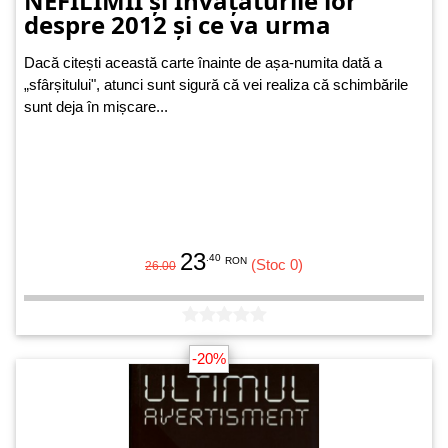
NEFILIMII și Învățăturile lor
despre 2012 și ce va urma
Dacă citești această carte înainte de așa-numita dată a
„sfârșitului", atunci sunt sigură că vei realiza că schimbările
sunt deja în mișcare...
23
.40
RON
(Stoc 0)
26.00
-20%