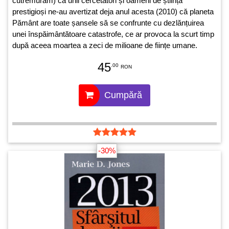
cutremurăm) că unii cercetători și oameni de știință
prestigioși ne-au avertizat deja anul acesta (2010) că planeta
Pământ are toate șansele să se confrunte cu dezlănțuirea
unei înspăimântătoare catastrofe, ce ar provoca la scurt timp
după aceea moartea a zeci de milioane de ființe umane.
Devenind conștienți de toate acestea, va fi ușor să ne dăm
45
.00
seama că, fără îndoială, acesta este și va rămâne sensul
RON
profețiilor și revelațiilor pe care Fecioara Maria ni le-a făcut la
Fatima.
Cumpără
-30%