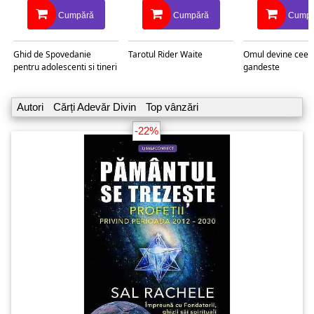
Cumpără
Cumpără
Cumpă
Ghid de Spovedanie
Tarotul Rider Waite
Omul devine ceea
pentru adolescenti si tineri
gandeste
Autori
Cărți Adevăr Divin
Top vânzări
-22%