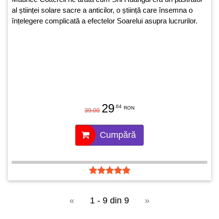
al științei solare sacre a anticilor, o știință care însemna o
înțelegere complicată a efectelor Soarelui asupra lucrurilor.
29
.64
RON
39.00
Cumpără
«
1 - 9 din 9
»