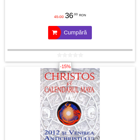
36
.00
RON
45.00
Cumpără
-15%