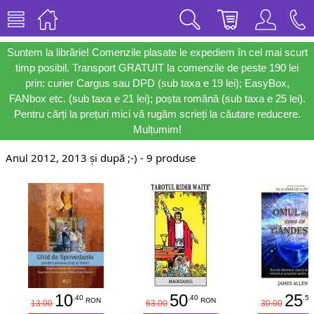
Suntem la librărie! Comenzile plasate le expediem în cel mai scurt
timp posibil. Transport GRATUIT la comenzile de peste 190 lei
prin: curier Cargus sau DPD (sub taxa e 19 lei); EasyBox,
FANbox etc. (sub taxa e 21 lei); poșta română (sub taxa e 25 lei).
Pentru cărți la prețuri mici vă rugăm scrieți la căutare reducere.
Mulțumim!
Anul 2012, 2013 și după ;-) - 9 produse
10
50
25
.40
.40
.50
RON
RON
13.00
63.00
30.00