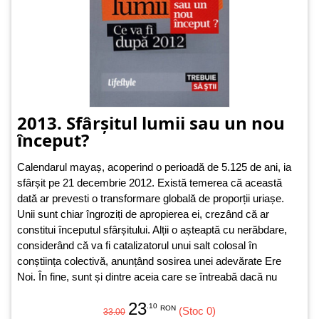
2013. Sfârșitul lumii sau un nou
început?
Calendarul mayaș, acoperind o perioadă de 5.125 de ani, ia
sfârșit pe 21 decembrie 2012. Există temerea că această
dată ar prevesti o transformare globală de proporții uriașe.
Unii sunt chiar îngroziți de apropierea ei, crezând că ar
constitui începutul sfârșitului. Alții o așteaptă cu nerăbdare,
considerând că va fi catalizatorul unui salt colosal în
conștiința colectivă, anunțând sosirea unei adevărate Ere
Noi. În fine, sunt și dintre aceia care se întreabă dacă nu
cumva e vorba despre o furtună într-un pahar cu apă,
23
amintind de temerile cu care a fost întâmpinat anul 2000.
.10
RON
(Stoc 0)
33.00