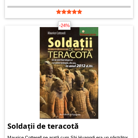
-24%
Soldații de teracotă
Maurice Cotterell ne arată cum Shi Huangdi era un păstrător