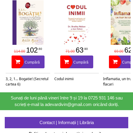
102
63
62
.60
.90
114.00
71.00
69.00
Cumpără
Cumpără
Cumpă
3, 2, 1... Bogatie! (Secretul
Codul inimii
Inflamatia, un trup
cartea 6)
flacari
Sunați de luni până vineri între 9 și 19 la 0725 931 146 sau
scrieți e-mail la adevardivin@gmail.com oricând doriți.
Contact | Informații | Librăria