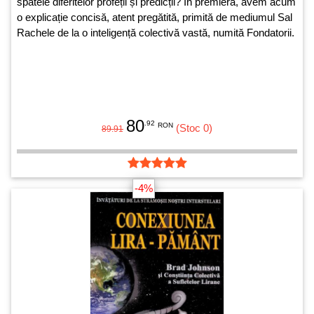
spatele diferitelor profeții și predicții? În premieră, avem acum
o explicație concisă, atent pregătită, primită de mediumul Sal
Rachele de la o inteligență colectivă vastă, numită Fondatorii.
80
.92
RON
(Stoc 0)
89.91
-4%