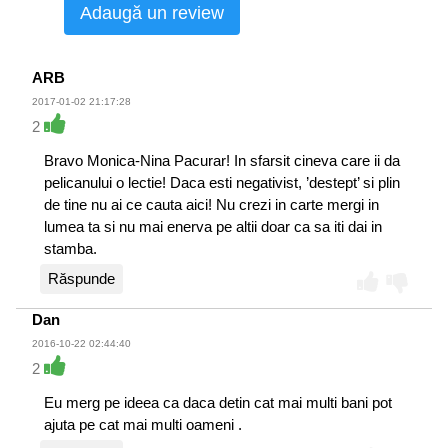
Adaugă un review
ARB
2017-01-02 21:17:28
2
Bravo Monica-Nina Pacurar! In sfarsit cineva care ii da
pelicanului o lectie! Daca esti negativist, ’destept’ si plin
de tine nu ai ce cauta aici! Nu crezi in carte mergi in
lumea ta si nu mai enerva pe altii doar ca sa iti dai in
stamba.
Răspunde
Dan
2016-10-22 02:44:40
2
Eu merg pe ideea ca daca detin cat mai multi bani pot
ajuta pe cat mai multi oameni .