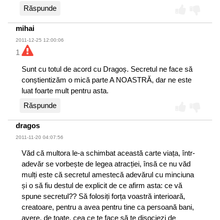
Răspunde
mihai
2011-12-25 12:00:06
1
Sunt cu totul de acord cu Dragoș. Secretul ne face să
conștientizăm o mică parte A NOASTRĂ, dar ne este
luat foarte mult pentru asta.
Răspunde
dragos
2011-11-20 04:07:56
Văd că multora le-a schimbat această carte viața, într-
adevăr se vorbește de legea atracției, însă ce nu văd
mulți este că secretul amestecă adevărul cu minciuna
și o să fiu destul de explicit de ce afirm asta: ce vă
spune secretul?? Să folosiți forța voastră interioară,
creatoare, pentru a avea pentru tine ca persoană bani,
avere, de toate, cea ce te face să te disociezi de