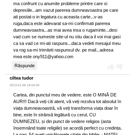
ma confrunt cu anumite probleme printre care si
depresiile...am vazut parerea dumneavoastra pe care
ati postat-o in legatura cu aceasta carte...v-as
ruga,daca este adevarat sa-mi confirmati parerea
dumneavoastra...as mai avea insa o rugaminte...desi
vad cum se numeste site-ul nu stiu daca il voi mai gasi
ca sa vad ce mi-ati raspuns...daca vedeti mesajul meu
va rog sa-mi trimiteti raspunsul dv. pe mail...adresa
mea este ony911@yahoo.com
Răspunde
ciltea tudor
2013-01-08 19:04:00
Cartea, din punctul meu de vedere, este O MINĂ DE
AUR!!! Dacă veți citi atent, vă veți rezolva tot absolut în
viața dumneavoastră, vă veți transforma viața doar în
bine, este în strânsă legătură cu cerul, CU
DUMNEZEU, și din punct de vedere religios (asta
însemnând toate religiile) se acordă perfect cu credința.
La pag. 54 aveți următoarele citate din biblie: - MATEI