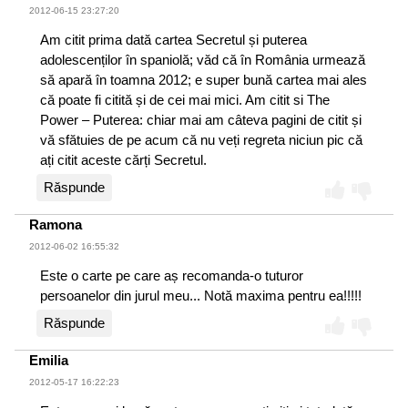
2012-06-15 23:27:20
Am citit prima dată cartea Secretul și puterea
adolescenților în spaniolă; văd că în România urmează
să apară în toamna 2012; e super bună cartea mai ales
că poate fi citită și de cei mai mici. Am citit si The
Power – Puterea: chiar mai am câteva pagini de citit și
vă sfătuies de pe acum că nu veți regreta niciun pic că
ați citit aceste cărți Secretul.
Răspunde
Ramona
2012-06-02 16:55:32
Este o carte pe care aș recomanda-o tuturor
persoanelor din jurul meu... Notă maxima pentru ea!!!!!
Răspunde
Emilia
2012-05-17 16:22:23