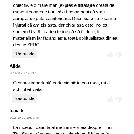
colectiv, e o mare mani(expresie filtrată)re creată de
masoni deoarece i-au văzut pe oameni că s-au
apropiat de puterea interioară. Deci poate că o să mă
înjurați că am zis asta, dar chiar așa este, noi toți
suntem UNUL, cartea te învață să îți dorești
materialism iar făcand asta, toată spiritualitatea din ea
devine ZERO...
Răspunde
Alida
2011-11-07 17:29:53
Cea mai importantă carte din biblioteca mea, mi-a
schimbat viața.
Răspunde
lucia h
2011-10-23 19:22:46
La început, când tatăl meu îmi vorbea despre filmul
The Secret râdeam... pur și simplu nu îl băgam în