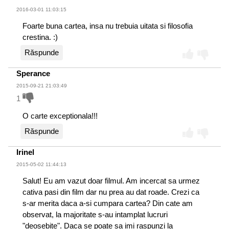
2016-03-01 11:03:15
Foarte buna cartea, insa nu trebuia uitata si filosofia
crestina. :)
Răspunde
Sperance
2015-09-21 21:03:49
1
O carte exceptionala!!!
Răspunde
Irinel
2015-05-02 11:44:13
Salut! Eu am vazut doar filmul. Am incercat sa urmez
cativa pasi din film dar nu prea au dat roade. Crezi ca
s-ar merita daca a-si cumpara cartea? Din cate am
observat, la majoritate s-au intamplat lucruri
"deosebite". Daca se poate sa imi raspunzi la