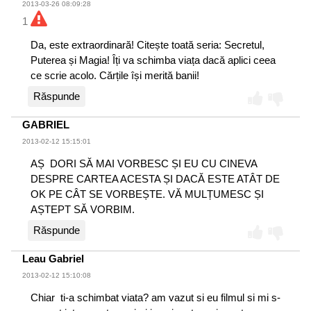
2013-03-26 08:09:28
1
Da, este extraordinară! Citește toată seria: Secretul,
Puterea și Magia! Îți va schimba viața dacă aplici ceea
ce scrie acolo. Cărțile își merită banii!
Răspunde
GABRIEL
2013-02-12 15:15:01
AȘ DORI SĂ MAI VORBESC ȘI EU CU CINEVA
DESPRE CARTEA ACESTA ȘI DACĂ ESTE ATÂT DE
OK PE CÂT SE VORBEȘTE. VĂ MULȚUMESC ȘI
AȘTEPT SĂ VORBIM.
Răspunde
Leau Gabriel
2013-02-12 15:10:08
Chiar ti-a schimbat viata? am vazut si eu filmul si mi s-