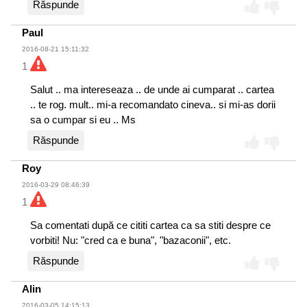
Răspunde
Paul
2016-08-21 15:11:32
1
Salut .. ma intereseaza .. de unde ai cumparat .. cartea
.. te rog. mult.. mi-a recomandato cineva.. si mi-as dorii
sa o cumpar si eu .. Ms
Răspunde
Roy
2016-03-29 08:46:39
1
Sa comentati după ce cititi cartea ca sa stiti despre ce
vorbiti! Nu: "cred ca e buna", "bazaconii", etc.
Răspunde
Alin
2016-03-05 14:15:13