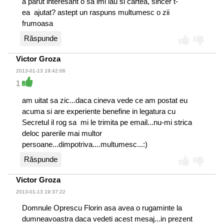
a parut interesant o sa imi iau si cartea, sincer t-
ea ajutat? astept un raspuns multumesc o zii
frumoasa
Răspunde
Victor Groza
2013-01-13 19:42:06
1
am uitat sa zic...daca cineva vede ce am postat eu
acuma si are experiente benefine in legatura cu
Secretul il rog sa mi le trimita pe email...nu-mi strica
deloc parerile mai multor
persoane...dimpotriva....multumesc...:)
Răspunde
Victor Groza
2013-01-13 19:37:22
Domnule Oprescu Florin asa avea o rugaminte la
dumneavoastra daca vedeti acest mesaj...in prezent