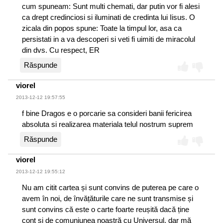
cum spuneam: Sunt multi chemati, dar putin vor fi alesi
ca drept credinciosi si iluminati de credinta lui Iisus. O
zicala din popos spune: Toate la timpul lor, asa ca
persistati in a va descoperi si veti fi uimiti de miracolul
din dvs. Cu respect, ER
Răspunde
viorel
2013-12-12 19:57:55
f bine Dragos e o porcarie sa consideri banii fericirea
absoluta si realizarea materiala telul nostrum suprem
Răspunde
viorel
2013-12-12 19:55:12
Nu am citit cartea și sunt convins de puterea pe care o
avem în noi, de învățăturile care ne sunt transmise și
sunt convins că este o carte foarte reușită dacă ține
cont și de comuniunea noastră cu Universul, dar mă