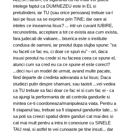
intelege faptul ca DUMNEZEU este in EL si
pretutindeni, iar TU (sau orice persoana) trebuie sa-l
lasi pe Iisus sa se exprime prin TINE; dar oare ai
inteles ce inseamna Iisus? ... intr-un cuvant IUBIRE,
recunostinta, acceptare a tot ce exista asa cum exista,
fara judecati de valoare... biserica este o institutie
condusa de oameni, iar preotul dupa slujba spune: "sa
nu faceti ce fac eu, ci doar ce spun eu" - ori, daca
insusi preotul nu crede si nu faceea ceea ce spune el,
atunci cum sa cred eu ca ce spune el este corect?
...deci nu-i un model de urmat, avand multe pacate,
fiind departe de credinta adevarata a lui Iisus; Daca
studiezi putin despre shamani, sau taoisti ...vei vedea
ca TU trebuie sa faci doar ce fac ei si cum fac ei - ca
sa ajungi la performanta de ati controla gandurile si
mintea ce-ti coordoneaza/manipuleaza viata. Pentru a
fi stapanul tau, trebuie sa fi stapanul gandurilor tale... si
sa poti sa creezi spatiul dintre ganduri cat mai des si
cat mai mult pentru a intra in conexiune cu SINELE
TAU real, si astfel te vei cunoaste pe tine insuti... dar