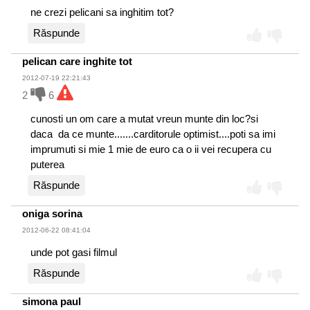
ne crezi pelicani sa inghitim tot?
Răspunde
pelican care inghite tot
2012-07-19 22:21:43
2
6
cunosti un om care a mutat vreun munte din loc?si
daca da ce munte.......carditorule optimist....poti sa imi
imprumuti si mie 1 mie de euro ca o ii vei recupera cu
puterea
Răspunde
oniga sorina
2012-06-22 08:41:04
unde pot gasi filmul
Răspunde
simona paul