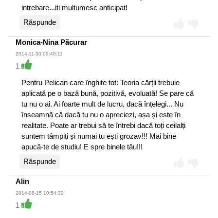
intrebare...iti multumesc anticipat!
Răspunde
Monica-Nina Pãcurar
2014-11-30 09:48:11
1
Pentru Pelican care înghite tot: Teoria cărții trebuie
aplicată pe o bază bună, pozitivă, evoluată! Se pare că
tu nu o ai. Ai foarte mult de lucru, dacă înțelegi... Nu
înseamnă că dacă tu nu o apreciezi, așa și este în
realitate. Poate ar trebui să te întrebi dacă toți ceilalți
suntem tâmpiți și numai tu ești grozav!!! Mai bine
apucă-te de studiu! E spre binele tău!!!
Răspunde
Alin
2014-08-15 10:54:32
1