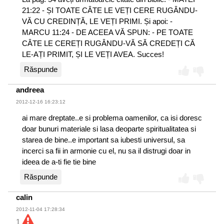
21:22 - ȘI TOATE CÂTE LE VEȚI CERE RUGÂNDU-
VĂ CU CREDINȚĂ, LE VEȚI PRIMI. Și apoi: -
MARCU 11:24 - DE ACEEA VĂ SPUN: - PE TOATE
CÂTE LE CEREȚI RUGÂNDU-VĂ SĂ CREDEȚI CĂ
LE-AȚI PRIMIT, ȘI LE VEȚI AVEA. Succes!
Răspunde
andreea
2012-12-16 16:23:12
ai mare dreptate..e si problema oamenilor, ca isi doresc
doar bunuri materiale si lasa deoparte spiritualitatea si
starea de bine..e important sa iubesti universul, sa
incerci sa fii in armonie cu el, nu sa il distrugi doar in
ideea de a-ti fie tie bine
Răspunde
calin
2012-11-04 17:28:34
1