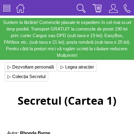
Suntem la librărie! Comenzile plasate le expediem în cel mai scurt
timp posibil. Transport GRATUIT la comenzile de peste 190 lei
prin: curier Cargus sau DPD (sub taxa e 19 lei); EasyBox,
FANbox etc. (sub taxa e 21 lei); poșta română (sub taxa e 25 lei).
Pentru cărți la prețuri mici vă rugăm scrieți la căutare reducere.
Mulțumim!
▷ Dezvoltare personală
▷ Legea atracției
▷ Colecția Secretul
Secretul (Cartea 1)
Autor:
Rhonda Byrne