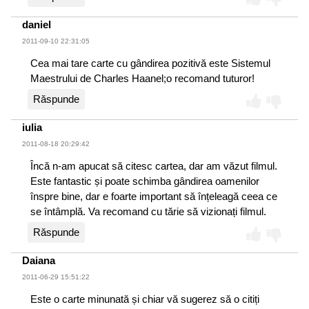
daniel
2011-09-10 22:31:05
Cea mai tare carte cu gândirea pozitivă este Sistemul
Maestrului de Charles Haanel;o recomand tuturor!
Răspunde
iulia
2011-08-18 20:29:42
Încă n-am apucat să citesc cartea, dar am văzut filmul.
Este fantastic și poate schimba gândirea oamenilor
înspre bine, dar e foarte important să înțeleagă ceea ce
se întâmplă. Va recomand cu tărie să vizionați filmul.
Răspunde
Daiana
2011-06-29 15:51:22
Este o carte minunată și chiar vă sugerez să o citiți