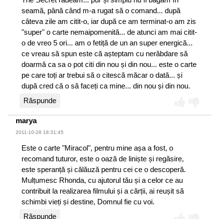
seamă, până când m-a rugat să o comand... după
câteva zile am citit-o, iar după ce am terminat-o am zis
"super" o carte nemaipomenită... de atunci am mai citit-
o de vreo 5 ori... am o fetiță de un an super energică...
ce vreau să spun este că așteptam cu nerăbdare să
doarmă ca sa o pot citi din nou și din nou... este o carte
pe care toți ar trebui să o citescă măcar o dată... și
după cred că o să faceți ca mine... din nou și din nou.
Răspunde
marya
2011-10-28 18:31:45
Este o carte "Miracol", pentru mine așa a fost, o
recomand tuturor, este o oază de liniște și regăsire,
este speranță și călăuză pentru cei ce o descoperă.
Mulțumesc Rhonda, cu ajutorul tău și a celor ce au
contribuit la realizarea filmului și a cărții, ai reușit să
schimbi vieți și destine, Domnul fie cu voi.
Răspunde