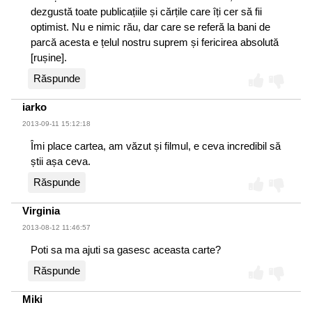
dezgustă toate publicațiile și cărțile care îți cer să fii
optimist. Nu e nimic rău, dar care se referă la bani de
parcă acesta e țelul nostru suprem și fericirea absolută
[rușine].
Răspunde
iarko
2013-09-11 15:12:18
Îmi place cartea, am văzut și filmul, e ceva incredibil să
știi așa ceva.
Răspunde
Virginia
2013-08-12 11:46:57
Poti sa ma ajuti sa gasesc aceasta carte?
Răspunde
Miki