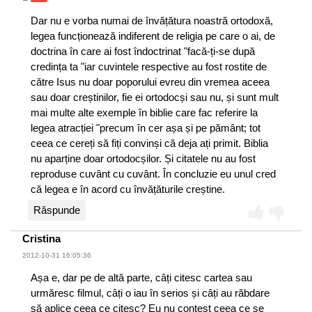
Dar nu e vorba numai de învățătura noastră ortodoxă,
legea funcționează indiferent de religia pe care o ai, de
doctrina în care ai fost îndoctrinat "facă-ți-se după
credința ta "iar cuvintele respective au fost rostite de
către Isus nu doar poporului evreu din vremea aceea
sau doar creștinilor, fie ei ortodocși sau nu, și sunt mult
mai multe alte exemple în biblie care fac referire la
legea atracției "precum în cer așa și pe pământ; tot
ceea ce cereți să fiți convinși că deja ați primit. Biblia
nu aparține doar ortodocșilor. Și citatele nu au fost
reproduse cuvânt cu cuvânt. În concluzie eu unul cred
că legea e în acord cu învățăturile creștine.
Răspunde
Cristina
2012-10-31 16:05:36
Așa e, dar pe de altă parte, câți citesc cartea sau
urmăresc filmul, câți o iau în serios și câți au răbdare
să aplice ceea ce citesc? Eu nu contest ceea ce se