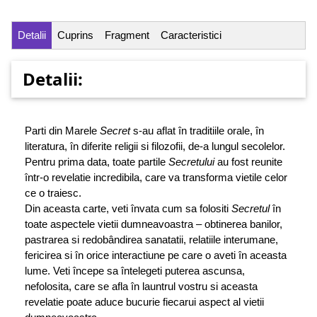
Detalii
Cuprins
Fragment
Caracteristici
Detalii:
Parti din Marele
Secret
s-au aflat în traditiile orale, în
literatura, în diferite religii si filozofii, de-a lungul secolelor.
Pentru prima data, toate partile
Secretului
au fost reunite
într-o revelatie incredibila, care va transforma vietile celor
ce o traiesc.
Din aceasta carte, veti învata cum sa folositi
Secretul
în
toate aspectele vietii dumneavoastra – obtinerea banilor,
pastrarea si redobândirea sanatatii, relatiile interumane,
fericirea si în orice interactiune pe care o aveti în aceasta
lume. Veti începe sa întelegeti puterea ascunsa,
nefolosita, care se afla în launtrul vostru si aceasta
revelatie poate aduce bucurie fiecarui aspect al vietii