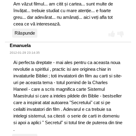
Am văzut filmul... am citit și cartea... sunt multe de
învățat... trebuie studiat cu mare atenție... e foarte
greu... dar adevărat... nu amânați... aici veți afla tot
ceea ce vă interesează.
Răspunde
Emanuela
2012-01-29 23:14:35
Ai perfecta dreptate - mai ales pentru ca aceasta noua
revolutie a spiritlui , practic isi are originea chiar in
invataturile Bibliei ; toti invatatorii din film au carti si site-
uri pe aceasta tema - totul pornind de la Charles
Haneel - care a scris magnifica carte Sistemul
Maestrului si care a inteles pildele din Biblie - bestseller
care a inspirat atat autoarea "Secretului" cat si pe
ceilalti invatatori din film . Adevarul e ca trebuie sa
intelegi sistemul, sa citesti o serie de carti in domeniu
si apoi a aplici " Secretul" si totul tine de puterea din tine
.