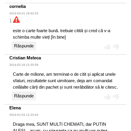
cornelia
2014-03-21 19:43:23
1
este o carte foarte bună. trebuie citită și cred că v-a
schimba multe vieți [în bine]
Răspunde
Cristian Meleca
2014-02-18 21:55:59
Carte de milione, am terminat-o de citit și aplicat unele
sfaturi, rezultatele sunt uimitoare, deja am comandat
celălalte cărți din pachet și sunt nerăbdător să le citesc.
Răspunde
Elena
2014-01-03 12:23:43
Draga mea, SUNT MULTI CHEMATI, dar PUTIN
ALESI....acum, cu siguranta ca nu multi vor putea