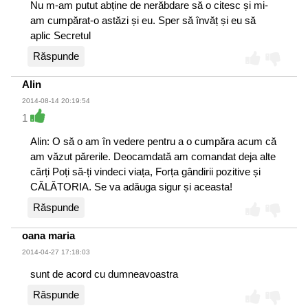
Nu m-am putut abține de nerăbdare să o citesc și mi-
am cumpărat-o astăzi și eu. Sper să învăț și eu să
aplic Secretul
Răspunde
Alin
2014-08-14 20:19:54
1
Alin: O să o am în vedere pentru a o cumpăra acum că
am văzut părerile. Deocamdată am comandat deja alte
cărți Poți să-ți vindeci viața, Forța gândirii pozitive și
CĂLĂTORIA. Se va adăuga sigur și aceasta!
Răspunde
oana maria
2014-04-27 17:18:03
sunt de acord cu dumneavoastra
Răspunde