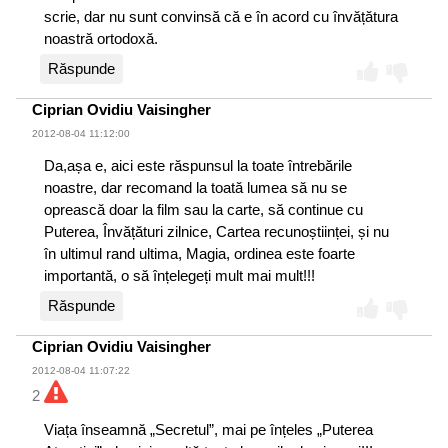
scrie, dar nu sunt convinsă că e în acord cu învățătura
noastră ortodoxă.
Răspunde
Ciprian Ovidiu Vaisingher
2012-08-04 11:12:00
Da,așa e, aici este răspunsul la toate întrebările
noastre, dar recomand la toată lumea să nu se
oprească doar la film sau la carte, să continue cu
Puterea, Învățături zilnice, Cartea recunoștiinței, și nu
în ultimul rand ultima, Magia, ordinea este foarte
importantă, o să înțelegeți mult mai mult!!!
Răspunde
Ciprian Ovidiu Vaisingher
2012-08-04 11:07:22
2
Viața înseamnă „Secretul”, mai pe înțeles „Puterea