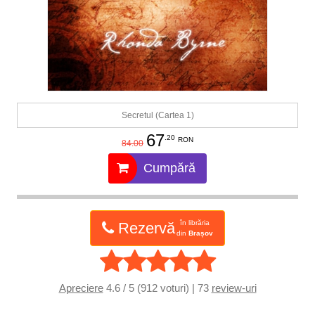
Secretul (Cartea 1)
67
.20
RON
84.00
Cumpără
în librăria
Rezervă
din
Brașov
Apreciere
4.6 / 5 (912 voturi) | 73
review-uri