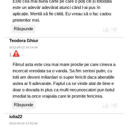
Este cea mai bună carte pe care o poți citi și totodată
este un adevăr adevărat atunci când l-ai pus în
aplicație. Merită să fie citită. Eu vreau să o fac cadou
prietenilor mei.
Răspunde
Teodora Ghiur
2012-05-12 20:14:44
1
Filmul asta este cea mai mare prostie pe care cineva a
incercat vreodata sa o vanda. Sa fim seriosi putin, cu
totii am deveni miliardari si super fericiti daca aberatiile
astea ar fi adevarate. Faptul ca se vinde atat de bine e
doar o dovada in plus ca multi necunoscatori pun botul
imediat la orice vrajeala care le promite fericirea.
Răspunde
iulia22
2012-03-20 17:52:44