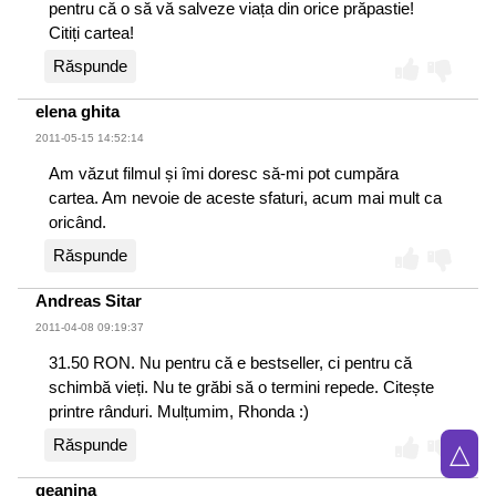
pentru că o să vă salveze viața din orice prăpastie!
Citiți cartea!
Răspunde
elena ghita
2011-05-15 14:52:14
Am văzut filmul și îmi doresc să-mi pot cumpăra
cartea. Am nevoie de aceste sfaturi, acum mai mult ca
oricând.
Răspunde
Andreas Sitar
2011-04-08 09:19:37
31.50 RON. Nu pentru că e bestseller, ci pentru că
schimbă vieți. Nu te grăbi să o termini repede. Citește
printre rânduri. Mulțumim, Rhonda :)
Răspunde
△
geanina