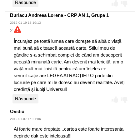
Răspunde
Burlacu Andreea Lorena - CRP AN 1, Grupa 1
2012-01-19 13:19:13
2
Încurajez pe toată lumea care dorește să aibă o viață
mai bună să citească această carte. Stilul meu de
gândire s-a schimbat complet de când am descoperit
această minunată carte. Am devenit mai fericită, am o
viață mult mai liniștită pentru că am înțeles ce
semnificație are LEGEA ATRACȚIEI! O parte din
lucrurile pe care mi le doresc au devenit realitate. Aveți
credință și iubiți Universul!
Răspunde
Ovidiu
2012-01-07 15:21:06
Ai foarte mare dreptate...cartea este foarte interesanta
depinde dak este inteleasa!!!