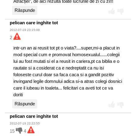
Atracției”, de aici rezultă toate lucrurile de zi cu zi!!!
Răspunde
pelican care inghite tot
2012-07-19 23:15:08
2
intr-un an ai reusit tot pt o viata?....super,mi-a placut in
mod special cum e promovat homosexualul......colegii
lui au fost mutati si el a reusit in cariera,pt ca biblia e o
rautate si a cosiderat ca e nedreptatit ca nu isi
foloseste curul doar sa faca caca si a gandit pozitiv
invingand legile domnului adica si-a atras colegi dosnici
care il iubeau in toaleta... felicitari ca aveti tot ce va
doriti
Răspunde
pelican care inghite tot
2012-07-19 22:22:55
15
4