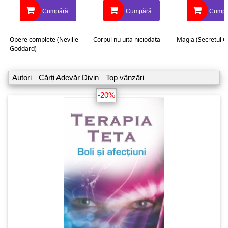
Cumpără
Cumpără
Cumpă
Opere complete (Neville
Corpul nu uita niciodata
Magia (Secretul C
Goddard)
Autori
Cărți Adevăr Divin
Top vânzări
-20%