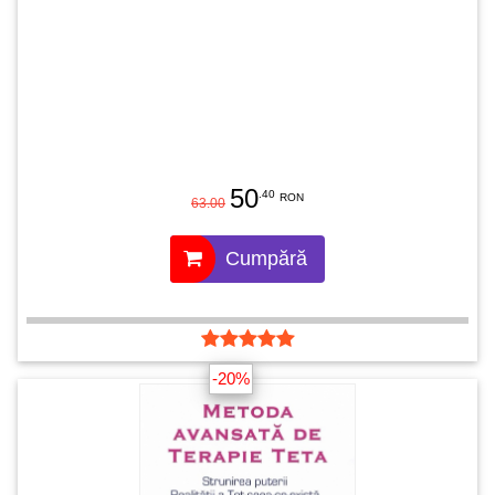
50
.40
RON
63.00
Cumpără
-20%