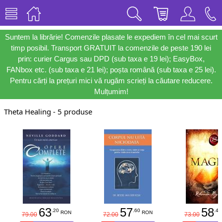
Suntem la librărie! Comenzile plasate le expediem în cel mai scurt
timp posibil. Transport GRATUIT la comenzile de peste 190 lei
prin: curier Cargus sau DPD (sub taxa e 19 lei); EasyBox,
FANbox etc. (sub taxa e 21 lei); poșta română (sub taxa e 25 lei).
Pentru cărți la prețuri mici vă rugăm scrieți la căutare reducere.
Mulțumim!
Theta Healing - 5 produse
63
57
58
.20
.60
.40
RON
RON
79.00
72.00
73.00