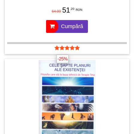
51
.20
RON
64.00
Cumpără
-25%