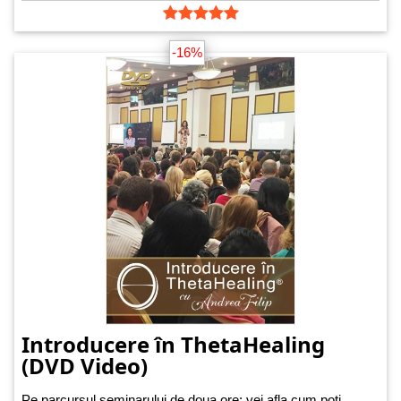
-16%
Introducere în ThetaHealing
(DVD Video)
Pe parcursul seminarului de doua ore: vei afla cum poti