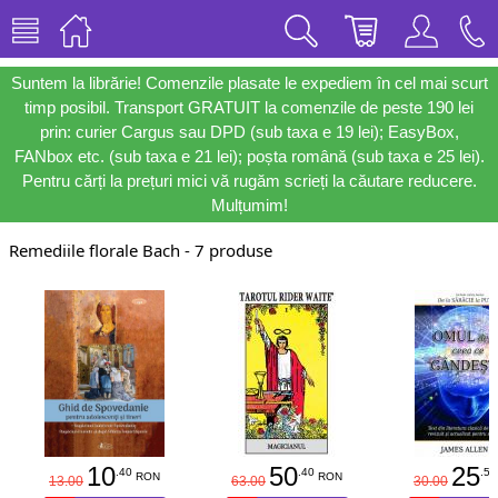
Suntem la librărie! Comenzile plasate le expediem în cel mai scurt
timp posibil. Transport GRATUIT la comenzile de peste 190 lei
prin: curier Cargus sau DPD (sub taxa e 19 lei); EasyBox,
FANbox etc. (sub taxa e 21 lei); poșta română (sub taxa e 25 lei).
Pentru cărți la prețuri mici vă rugăm scrieți la căutare reducere.
Mulțumim!
Remediile florale Bach - 7 produse
10
50
25
.40
.40
.50
RON
RON
13.00
63.00
30.00