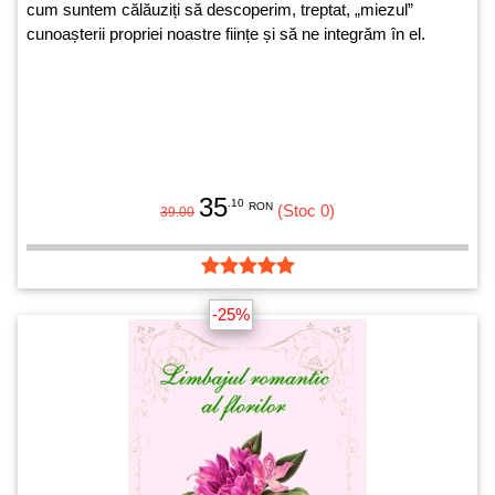
cum suntem călăuziți să descoperim, treptat, „miezul”
cunoașterii propriei noastre ființe și să ne integrăm în el.
35
.10
RON
(Stoc 0)
39.00
-25%