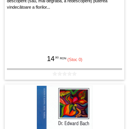
descoperit (sau, mai degrabă, a redescoperit) puterea
vindecătoare a florilor...
14
.90
RON
(Stoc 0)