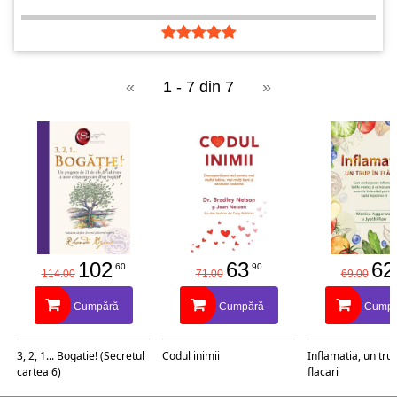
«
1 - 7 din 7
»
102
63
62
.60
.90
114.00
71.00
69.00
Cumpără
Cumpără
Cumpă
3, 2, 1... Bogatie! (Secretul
Codul inimii
Inflamatia, un trup
cartea 6)
flacari