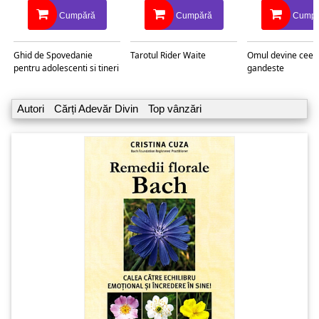
Cumpără
Cumpără
Cumpă
Ghid de Spovedanie
Tarotul Rider Waite
Omul devine ceea
pentru adolescenti si tineri
gandeste
Autori
Cărți Adevăr Divin
Top vânzări