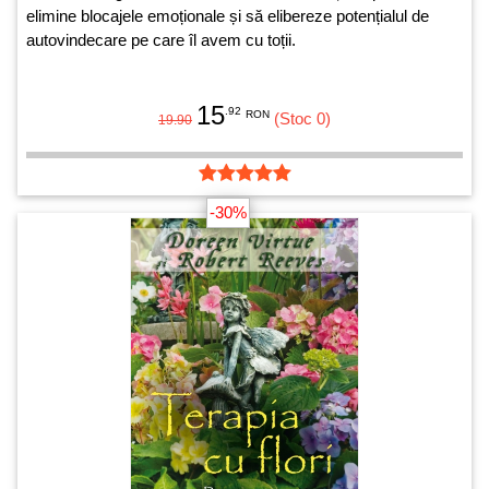
elimine blocajele emoționale și să elibereze potențialul de
autovindecare pe care îl avem cu toții.
15
.92
RON
(Stoc 0)
19.90
-30%