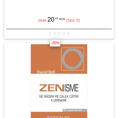
20
.43
RON
(Stoc 0)
24.03
-20%