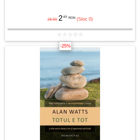
2
.65
RON
(Stoc 0)
26.50
-25%