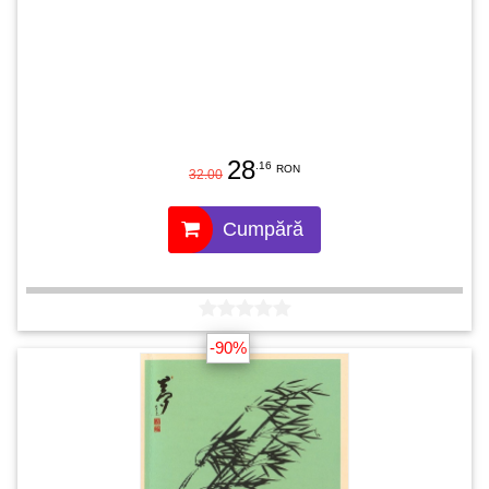
28
.16
RON
32.00
Cumpără
-90%