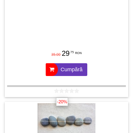
29
.75
RON
35.00
Cumpără
-20%