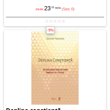
23
.20
RON
(Stoc 0)
29.00
-9%