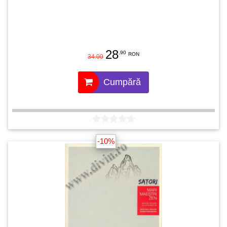
28
.90
RON
34.00
Cumpără
-10%