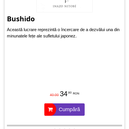
Bushido
Această lucrare reprezintă o încercare de a dezvălui una din
minunatele fețe ale sufletului japonez.
34
.80
RON
40.00
Cumpără