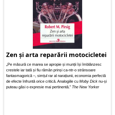
Zen și arta reparării motocicletei
„Pe măsură ce marea se apropie și munții își îmblânzesc
crestele iar tată și fiu rămân prinși ca-ntr-o strânsoare
fantasmagorică –, simțul rar al narațiunii, economia perfectă
de efecte înfruntă orice critică. Analogiile cu
Moby Dick
nu-și
puteau găsi o expresie mai pertinentă.”
The New Yorker