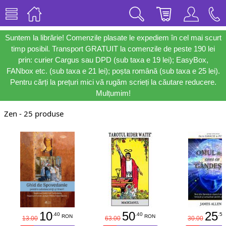
Suntem la librărie! Comenzile plasate le expediem în cel mai scurt
timp posibil. Transport GRATUIT la comenzile de peste 190 lei
prin: curier Cargus sau DPD (sub taxa e 19 lei); EasyBox,
FANbox etc. (sub taxa e 21 lei); poșta română (sub taxa e 25 lei).
Pentru cărți la prețuri mici vă rugăm scrieți la căutare reducere.
Mulțumim!
Zen - 25 produse
10
50
25
.40
.40
.50
RON
RON
13.00
63.00
30.00