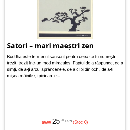
Satori – mari maeștri zen
Buddha este termenul sanscrit pentru ceea ce tu numești
trezit, trezit într-un mod miraculos. Faptul de a răspunde, de a
simți, de a-ți arcui sprâncenele, de a clipi din ochi, de a-ți
mișca mâinile și picioarele...
25
.20
RON
(Stoc 0)
28.00