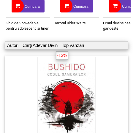
Cumpără
Cumpără
Cumpă
Ghid de Spovedanie
Tarotul Rider Waite
Omul devine ceea
pentru adolescenti si tineri
gandeste
Autori
Cărți Adevăr Divin
Top vânzări
-13%