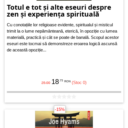
Totul e tot și alte eseuri despre
zen și experiența spirituală
Cu conotațiile lor religioase evidente, spiritualul și misticul
trimit la o lume nepământeană, eterică, în opoziție cu lumea
materială, practică și cât se poate de banală. Scopul acestor
eseuri este tocmai să demonstreze eroarea logică ascunsă
de această opoziție...
18
.75
RON
(Stoc 0)
25.00
-15%