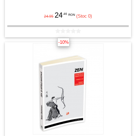
24
.46
RON
(Stoc 0)
24.95
-10%