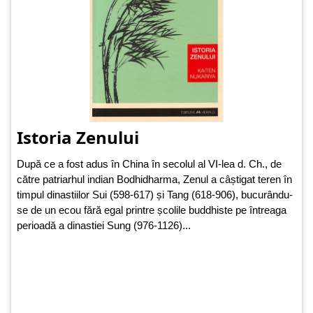
Istoria Zenului
După ce a fost adus în China în secolul al VI-lea d. Ch., de
către patriarhul indian Bodhidharma, Zenul a câștigat teren în
timpul dinastiilor Sui (598-617) și Tang (618-906), bucurându-
se de un ecou fără egal printre școlile buddhiste pe întreaga
perioadă a dinastiei Sung (976-1126)...