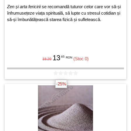
Zen și arta fericirii
se recomandă tuturor celor care vor să-și
înfrumusețeze viața spirituală, să lupte cu stresul cotidian și
să-și îmbunătățească starea fizică și sufletească.
13
.65
RON
(Stoc 0)
18.20
-25%