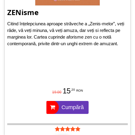
ZENisme
Citind înțelepciunea aproape străveche a „Zenis-melor”, veți
râde, vă veți minuna, vă veți amuza, dar veți si reflecta pe
marginea lor. Cartea cuprinde aforisme zen cu o notă
contemporană, privite dintr-un unghi extrem de amuzant.
15
.20
RON
19.00
Cumpără