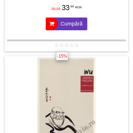
33
.96
RON
39.95
Cumpără
-15%