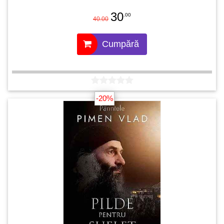
30
.00
40.00
Cumpără
-20%