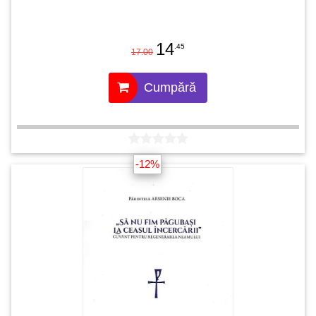
14
.45
17.00
Cumpără
-12%