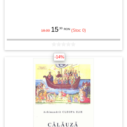
15
.30
RON
(Stoc 0)
18.00
-14%