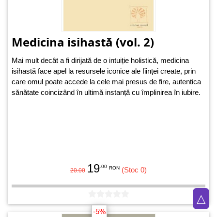
Medicina isihastă (vol. 2)
Mai mult decât a fi dirijată de o intuiție holistică, medicina
isihastă face apel la resursele iconice ale ființei create, prin
care omul poate accede la cele mai presus de fire, autentica
sănătate coincizând în ultimă instanță cu împlinirea în iubire.
19
.00
RON
(Stoc 0)
20.00
△
-5%