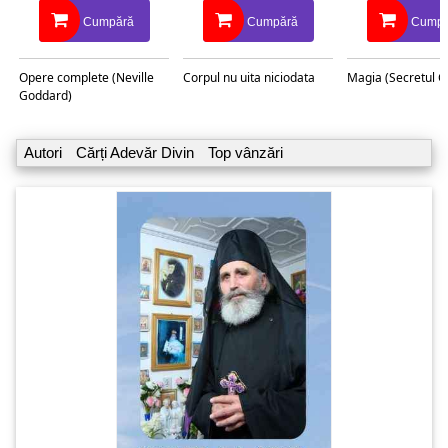
Cumpără
Cumpără
Cumpă
Opere complete (Neville
Corpul nu uita niciodata
Magia (Secretul C
Goddard)
Autori
Cărți Adevăr Divin
Top vânzări