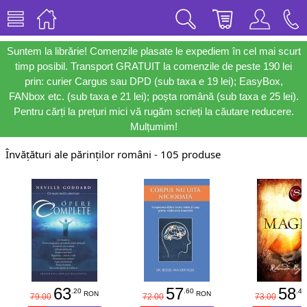
Suntem la librărie! Comenzile plasate le expediem în cel mai scurt
timp posibil. Transport GRATUIT la comenzile de peste 190 lei
prin: curier Cargus sau DPD (sub taxa e 19 lei); EasyBox,
FANbox etc. (sub taxa e 21 lei); poșta română (sub taxa e 25 lei).
Pentru cărți la prețuri mici vă rugăm scrieți la căutare reducere.
Mulțumim!
Învățături ale părinților români - 105 produse
63
57
58
.20
.60
.40
RON
RON
79.00
72.00
73.00