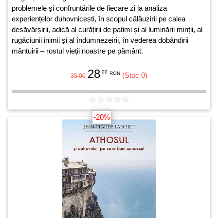
problemele și confruntările de fiecare zi la analiza
experiențelor duhovnicești, în scopul călăuzirii pe calea
desăvârșirii, adică al curățirii de patimi și al luminării minții, al
rugăciunii inimii și al îndumnezeirii, în vederea dobândirii
mântuirii – rostul vieții noastre pe pământ.
28
.00
RON
(Stoc 0)
35.00
-20%