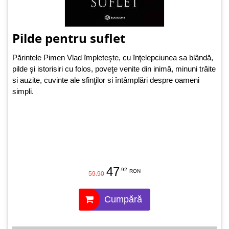
Pilde pentru suflet
Părintele Pimen Vlad împleteşte, cu înţelepciunea sa blândă,
pilde şi istorisiri cu folos, poveţe venite din inimă, minuni trăite
si auzite, cuvinte ale sfinţilor si întâmplări despre oameni
simpli.
47
.92
RON
59.90
Cumpără