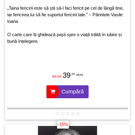
„Taina fericirii este să știi să-l faci fericit pe cel de lângă tine,
iar fericirea lui să fie suportul fericirii tale.” – Părintele Vasile
Ioana
O carte care îți ghidează pașii spre o viață trăită în iubire și
bună înțelegere.
39
.20
RON
48.99
Cumpără
-15%