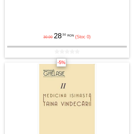
28
.50
RON
(Stoc 0)
30.00
-5%