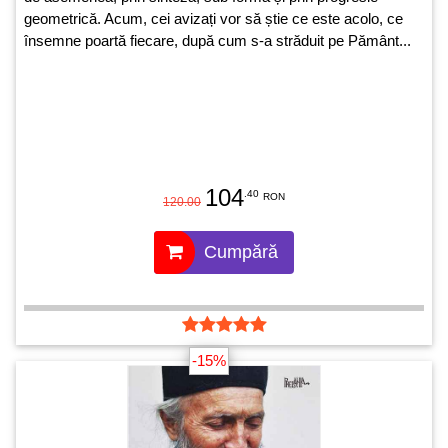
geometrică. Acum, cei avizați vor să știe ce este acolo, ce
însemne poartă fiecare, după cum s-a străduit pe Pământ...
104
.40
RON
120.00
Cumpără
-15%