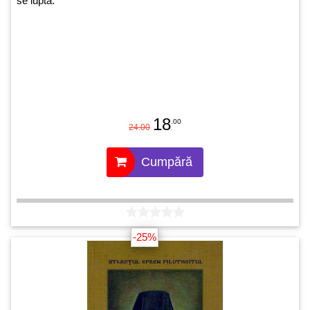
se luptă.
18
.00
24.00
Cumpără
-25%