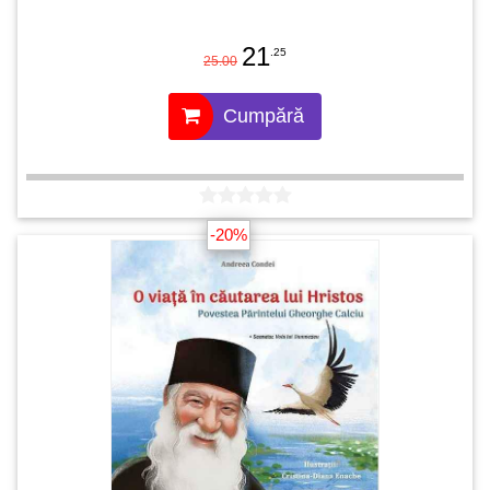
21
.25
25.00
Cumpără
-20%