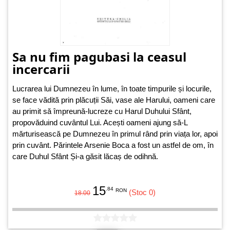
Sa nu fim pagubasi la ceasul
incercarii
Lucrarea lui Dumnezeu în lume, în toate timpurile și locurile,
se face vădită prin plăcuții Săi, vase ale Harului, oameni care
au primit să împreună-lucreze cu Harul Duhului Sfânt,
propovăduind cuvântul Lui. Acești oameni ajung să-L
mărturisească pe Dumnezeu în primul rând prin viața lor, apoi
prin cuvânt. Părintele Arsenie Boca a fost un astfel de om, în
care Duhul Sfânt Și-a găsit lăcaș de odihnă.
15
.84
RON
(Stoc 0)
18.00