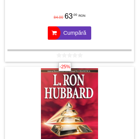
63
.00
RON
84.00
Cumpără
-25%