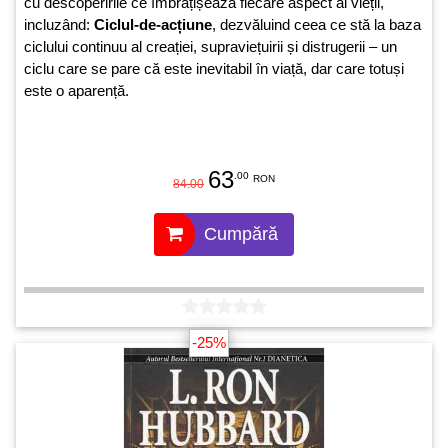
cu descoperirile ce îmbrățișează fiecare aspect al vieții,
incluzând:
Ciclul-de-acțiune
, dezvăluind ceea ce stă la baza
ciclului continuu al creației, supraviețuirii și distrugerii – un
ciclu care se pare că este inevitabil în viață, dar care totuși
este o aparență.
63
.00
RON
84.00
Cumpără
-25%