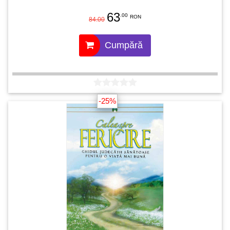
63
.00
RON
84.00
Cumpără
-25%