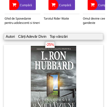
Cumpără
Cumpără
Cumpă
Ghid de Spovedanie
Tarotul Rider Waite
Omul devine ceea
pentru adolescenti si tineri
gandeste
Autori
Cărți Adevăr Divin
Top vânzări
-25%