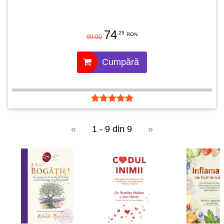
74
.25
RON
99.00
Cumpără
«
1 - 9 din 9
»