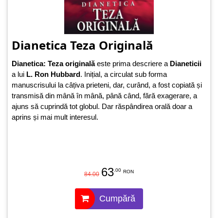
Dianetica Teza Originală
Dianetica: Teza originală
este prima descriere a
Dianeticii
a lui
L. Ron Hubbard
. Inițial, a circulat sub forma
manuscrisului la câțiva prieteni, dar, curând, a fost copiată și
transmisă din mână în mână, până când, fără exagerare, a
ajuns să cuprindă tot globul. Dar răspândirea orală doar a
aprins și mai mult interesul.
63
.00
RON
84.00
Cumpără