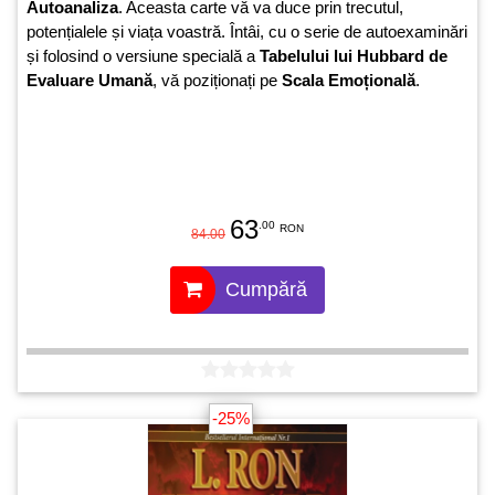
Autoanaliza
. Aceasta carte vă va duce prin trecutul,
potențialele și viața voastră. Întâi, cu o serie de autoexaminări
și folosind o versiune specială a
Tabelului lui Hubbard de
Evaluare Umană
, vă poziționați pe
Scala Emoțională
.
63
.00
RON
84.00
Cumpără
-25%