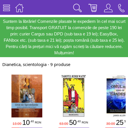
Suntem la librărie! Comenzile plasate le expediem în cel mai scurt
timp posibil. Transport GRATUIT la comenzile de peste 190 lei
prin: curier Cargus sau DPD (sub taxa e 19 lei); EasyBox,
FANbox etc. (sub taxa e 21 lei); poșta română (sub taxa e 25 lei).
Pentru cărți la prețuri mici vă rugăm scrieți la căutare reducere.
Mulțumim!
Dianetica, scientologia - 9 produse
10
50
25
.40
.40
.50
RON
RON
13.00
63.00
30.00