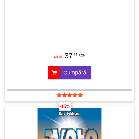
37
.44
RON
48.00
Cumpără
-15%