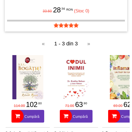
28
.56
RON
(Stoc 0)
33.60
«
1 - 3 din 3
»
102
63
62
.60
.90
114.00
71.00
69.00
Cumpără
Cumpără
Cumpă