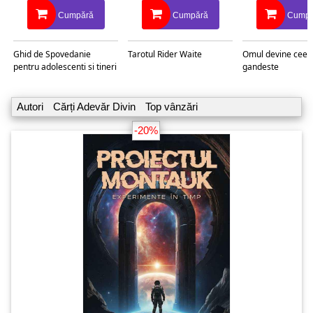
Cumpără
Cumpără
Cumpă
Ghid de Spovedanie
Tarotul Rider Waite
Omul devine ceea
pentru adolescenti si tineri
gandeste
Autori
Cărți Adevăr Divin
Top vânzări
-20%