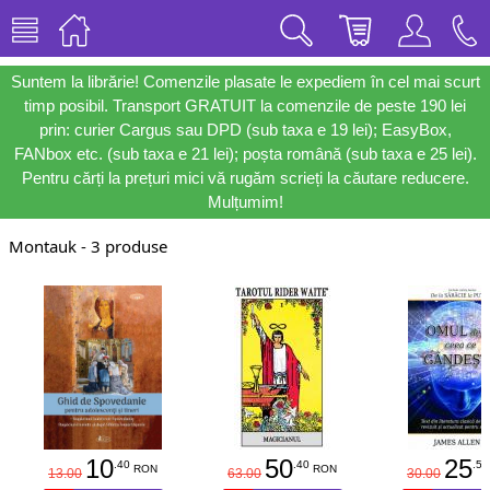
Suntem la librărie! Comenzile plasate le expediem în cel mai scurt
timp posibil. Transport GRATUIT la comenzile de peste 190 lei
prin: curier Cargus sau DPD (sub taxa e 19 lei); EasyBox,
FANbox etc. (sub taxa e 21 lei); poșta română (sub taxa e 25 lei).
Pentru cărți la prețuri mici vă rugăm scrieți la căutare reducere.
Mulțumim!
Montauk - 3 produse
10
50
25
.40
.40
.50
RON
RON
13.00
63.00
30.00