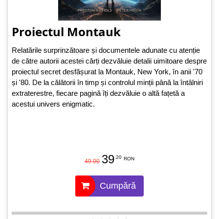
Proiectul Montauk
Relatările surprinzătoare și documentele adunate cu atenție
de către autorii acestei cărți dezvăluie detalii uimitoare despre
proiectul secret desfășurat la Montauk, New York, în anii '70
și '80. De la călătorii în timp și controlul minții până la întâlniri
extraterestre, fiecare pagină îți dezvăluie o altă fațetă a
acestui univers enigmatic.
39
.20
RON
49.00
Cumpără