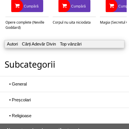
Cumpără
Cumpără
Cumpă
Opere complete (Neville
Corpul nu uita niciodata
Magia (Secretul C
Goddard)
Autori
Cărți Adevăr Divin
Top vânzări
Subcategorii
• General
• Preșcolari
• Religioase