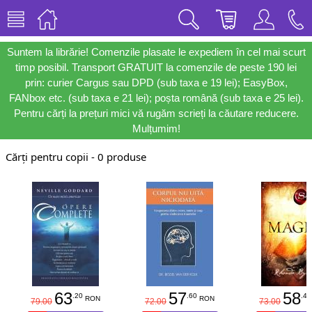
Suntem la librărie! Comenzile plasate le expediem în cel mai scurt
timp posibil. Transport GRATUIT la comenzile de peste 190 lei
prin: curier Cargus sau DPD (sub taxa e 19 lei); EasyBox,
FANbox etc. (sub taxa e 21 lei); poșta română (sub taxa e 25 lei).
Pentru cărți la prețuri mici vă rugăm scrieți la căutare reducere.
Mulțumim!
Cărți pentru copii - 0 produse
63
57
58
.20
.60
.40
RON
RON
79.00
72.00
73.00