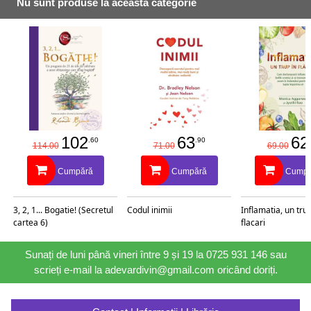
Nu sunt produse la această categorie
102
63
62
.60
.90
114.00
71.00
69.00
Cumpără
Cumpără
Cumpă
3, 2, 1... Bogatie! (Secretul
Codul inimii
Inflamatia, un trup
cartea 6)
flacari
Sunați de luni până vineri între 9 și 19 la 0725 931 146 sau
scrieți e-mail la adevardivin@gmail.com oricând doriți.