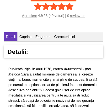
Apreciere
4.9 / 5 (40 voturi) | 0
review-uri
Detalii
Cuprins
Fragment
Caracteristici
Detalii:
Publicată inițial în anul 1978, cartea
Autocontrolul prin
Metoda Silva
a ajutat milioane de oameni să își creeze
vieți mai bune, mai fericite și mai pline de succes. Bazată
pe cursul excepțional creat de pionierul în acest domeniu
José Silva prin anii ”60, acest ghid ușor de citit aplică
meditația și vizualizarea pentru a te ajuta să îți reduci
stresul, să scapi de obiceiurile nocive și de nesiguranța
emoțională, să îți amplifici creativitatea, să îți dezvolți