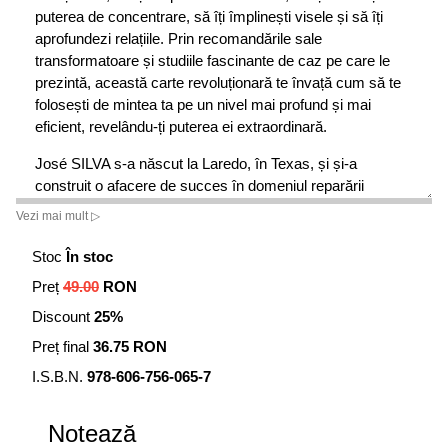
puterea de concentrare, să îți împlinești visele și să îți
aprofundezi relațiile. Prin recomandările sale
transformatoare și studiile fascinante de caz pe care le
prezintă, această carte revoluționară te învață cum să te
folosești de mintea ta pe un nivel mai profund și mai
eficient, revelându-ți puterea ei extraordinară.
José SILVA s-a născut la Laredo, în Texas, și și-a
construit o afacere de succes în domeniul reparării
produselor electronice, pe care a menținut-o vreme de 40
Vezi mai mult ▷
de ani. A început să experimenteze cu capacitățile psihice
și cu activitatea undelor cerebrale prin anii ”40, reușind să
Stoc
În stoc
creeze Autocontrolul prin Metoda Silva și numeroase alte
Preț
49.00
RON
cursuri și programe instructive. A murit în anul 1999.
Discount
25%
Metoda Silva continuă să fie predată la seminarii și la
evenimentele organizate de către instructorii acreditați,
Preț final
36.75 RON
sau în diferite cursuri la sediu.
I.S.B.N.
978-606-756-065-7
Notează