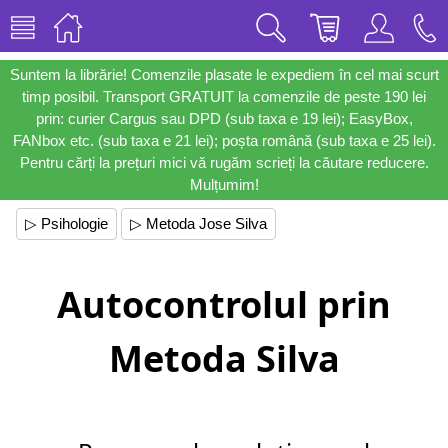
Suntem la librărie! Comenzile plasate le expediem în cel mai scurt
timp posibil. Transport GRATUIT la comenzile de peste 190 lei
prin: curier Cargus sau DPD (sub taxa e 19 lei); EasyBox,
FANbox etc. (sub taxa e 21 lei); poșta română (sub taxa e 25 lei).
Pentru cărți la prețuri mici vă rugăm scrieți la căutare reducere.
Mulțumim!
▷ Psihologie
▷ Metoda Jose Silva
Autocontrolul prin
Metoda Silva