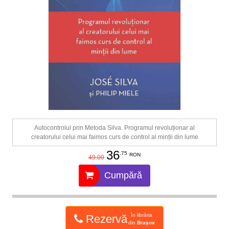
Autocontrolul prin Metoda Silva. Programul revoluționar al
creatorului celui mai faimos curs de control al minții din lume
36
.75
RON
49.00
Cumpără
în librăria
Rezervă
din
Brașov