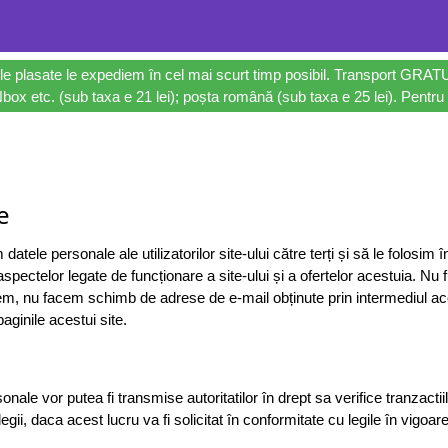
le plasate le expediem în cel mai scurt timp posibil. Transport GRAT
ox etc. (sub taxa e 21 lei); poșta română (sub taxa e 25 lei). Pentru 
e
ele personale ale utilizatorilor site-ului către terți și să le folosim în
aspectelor legate de funcționare a site-ului și a ofertelor acestuia. 
ndem, nu facem schimb de adrese de e-mail obținute prin intermediul a
ginile acestui site.
le vor putea fi transmise autoritatilor în drept sa verifice tranzactiil
 legii, daca acest lucru va fi solicitat în conformitate cu legile în vigoare