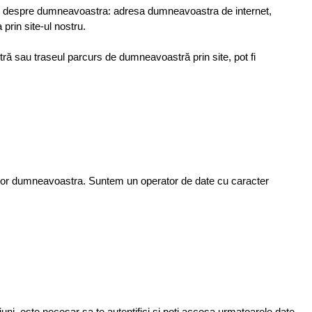
hnic despre dumneavoastra: adresa dumneavoastra de internet,
 prin site-ul nostru.
ă sau traseul parcurs de dumneavoastră prin site, pot fi
atelor dumneavoastra. Suntem un operator de date cu caracter
uni, este necesar sa te autentifici si poti accesa urmatoarele date