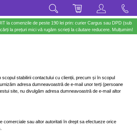
UIT la comenzile de peste 190 lei prin: curier Cargus sau DPD (sub
cărți la prețuri mici vă rugăm scrieți la căutare reducere. Mulțumim!
 scopul stabilirii contactului cu clienții, precum și în scopul
Nu furnizăm adresa dumneavoastră de e-mail unor terți (persoane
cestui site, nu divulgăm adresa dumneavoastră de e-mail altor
e comerciale sau altor autoritati în drept sa efectueze orice
.