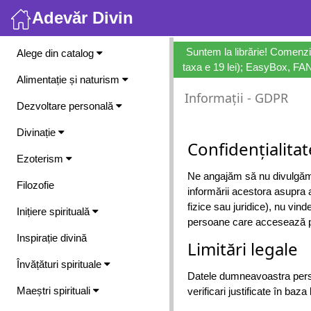
Adevăr Divin
Meniu
Suntem la librărie! Comenzi
Alege din catalog
taxa e 19 lei); EasyBox, FANb
Alimentație și naturism
Informații - GDPR
Dezvoltare personală
Divinație
Confidențialitat
Ezoterism
Ne angajăm să nu divulgăm dat
Filozofie
informării acestora asupra 
fizice sau juridice), nu vi
Inițiere spirituală
persoane care accesează pa
Inspirație divină
Limitări legale
Învățături spirituale
Datele dumneavoastra persona
Maeștri spirituali
verificari justificate în baza