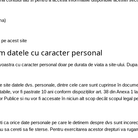
ma)
 pe acest site
m datele cu caracter personal
astra cu caracter personal doar pe durata de viata a site-ului. Dupa
e site datele dvs. personale, dintre cele care sunt cuprinse în docu
bile, vor fi pastrate 10 ani conform dispozițiilor art. 38 din Anexa 1 
r Publice si nu vor fi accesate în niciun alt scop decât scopul legal p
i ca orice date personale pe care le detinem despre dvs sunt incorecte
i sau sa cereti sa fie sterse. Pentru exercitarea acestor drepturi va rug