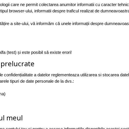
hnologii care ne permit colectarea anumitor informatii cu caracter te
 tipul browser-ului, informatii despre traficul realizat de dumneavoastra
ire a site-ului, vă informăm că unele informații despre dumneavoastr
fa (test) și este posibil să existe erori!
 prelucrate
de confidențialitate a datelor reglementeaza utilizarea si stocarea d
ele tipuri de date personale de la dvs.:
ma)
ul meul
 contului tau si pentru a accesa informatiile disponibile acestei secti