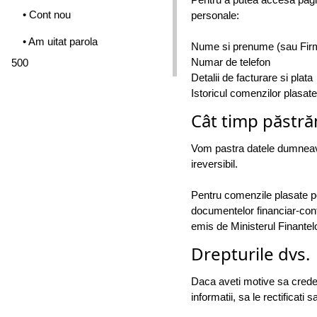
• Cont nou
personale:
• Am uitat parola
Nume si prenume (sau Fir
Numar de telefon
500
Detalii de facturare si plata
Istoricul comenzilor plasate
Cât timp păstră
Vom pastra datele dumneavo
ireversibil.
Pentru comenzile plasate p
documentelor financiar-conta
emis de Ministerul Finantelo
Drepturile dvs.
Daca aveti motive sa credet
informatii, sa le rectificat