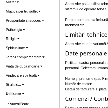
Mister
Acest site poate utiliza te
sistemul de operare folosit,
Muzică pentru suflet
Pentru permanenta îmbunătăț
Prosperitate și succes
monitorizate.
Psihologie
Limitări tehnice
Religie
Acest site este în variantă Al
Spiritualitate
Date personale
Terapii complementare
Politica noastra personala 
Viața de după moarte
personal. Colectam urmatoar
Vindecare spirituală
Nume și prenume (sau Fir
Număr de telefon
Și altele...
Detalii de facturare și plată
Utilizator
Comenzi / Cont
• Autentificare
Pentru a putea accesa pagina