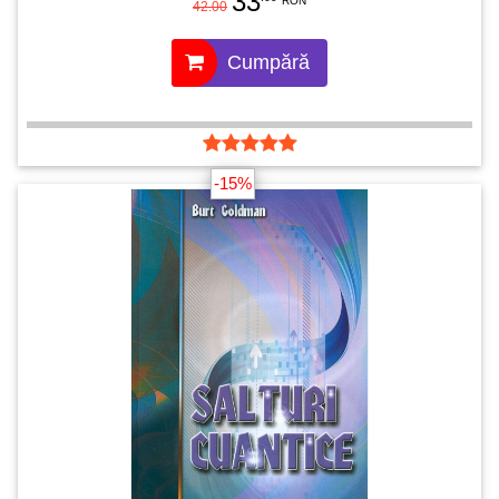
33
RON
42.00
Cumpără
-15%