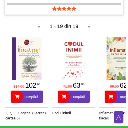
«
1 - 19 din 19
»
102
63
62
.60
.90
114.00
71.00
69.00
Cumpără
Cumpără
Cumpă
3, 2, 1... Bogatie! (Secretul
Codul inimii
Inflamatia, un trup
△
cartea 6)
flacari