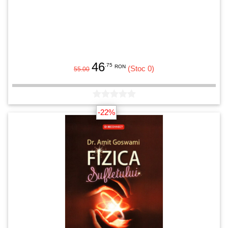
46
.75
RON
(Stoc 0)
55.00
-22%