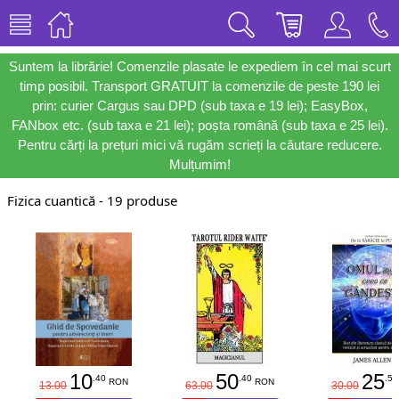
Suntem la librărie! Comenzile plasate le expediem în cel mai scurt
timp posibil. Transport GRATUIT la comenzile de peste 190 lei
prin: curier Cargus sau DPD (sub taxa e 19 lei); EasyBox,
FANbox etc. (sub taxa e 21 lei); poșta română (sub taxa e 25 lei).
Pentru cărți la prețuri mici vă rugăm scrieți la căutare reducere.
Mulțumim!
Fizica cuantică - 19 produse
10
50
25
.40
.40
.50
RON
RON
13.00
63.00
30.00