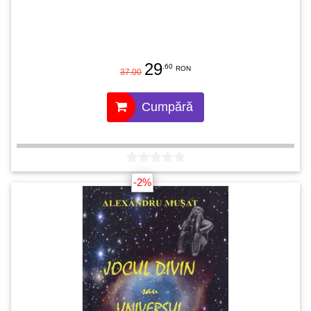
29
.60
RON
37.00
Cumpără
-2%