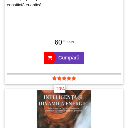
conștiință cuantică.
60
.00
RON
Cumpără
-20%