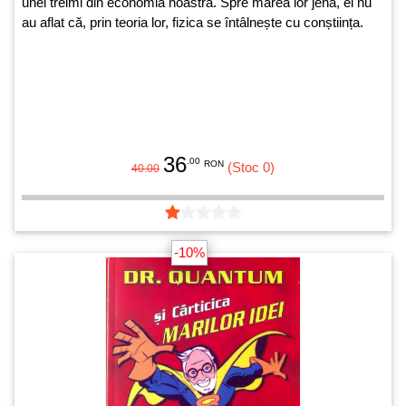
unei treimi din economia noastră. Spre marea lor jenă, ei nu
au aflat că, prin teoria lor, fizica se întâlnește cu conștiința.
36
.00
RON
(Stoc 0)
40.00
-10%