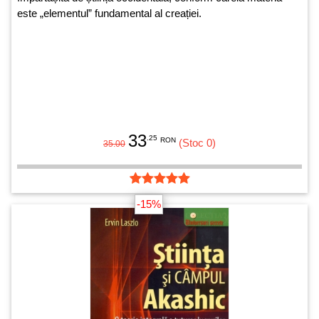
este „elementul” fundamental al creației.
33
.25
RON
(Stoc 0)
35.00
-15%