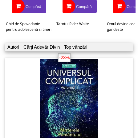
Cumpără
Cumpără
Cumpă
Ghid de Spovedanie
Tarotul Rider Waite
Omul devine ceea
pentru adolescenti si tineri
gandeste
Autori
Cărți Adevăr Divin
Top vânzări
-23%