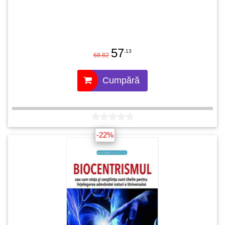
57
.13
68.82
Cumpără
-22%