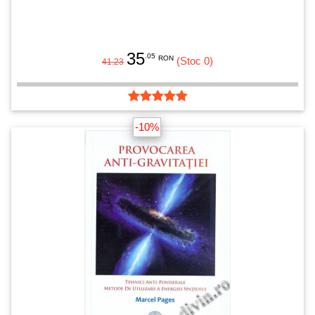
35
.05
RON
(Stoc 0)
41.23
-10%