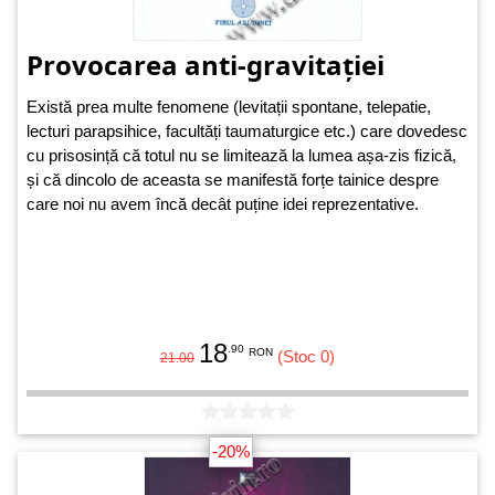
Provocarea anti-gravitației
Există prea multe fenomene (levitații spontane, telepatie,
lecturi parapsihice, facultăți taumaturgice etc.) care dovedesc
cu prisosință că totul nu se limitează la lumea așa-zis fizică,
și că dincolo de aceasta se manifestă forțe tainice despre
care noi nu avem încă decât puține idei reprezentative.
18
.90
RON
(Stoc 0)
21.00
-20%