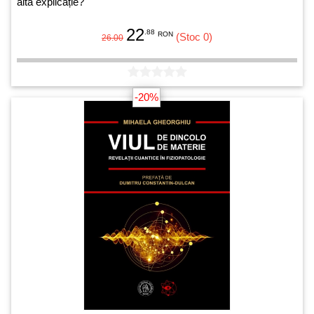
altă explicație?
22
.88
RON
(Stoc 0)
26.00
-20%