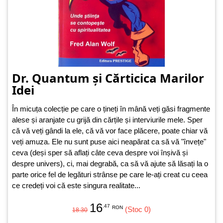
Dr. Quantum și Cărticica Marilor
Idei
În micuța colecție pe care o țineți în mână veți găsi fragmente
alese și aranjate cu grijă din cărțile și interviurile mele. Sper
că vă veți gândi la ele, că vă vor face plăcere, poate chiar vă
veți amuza. Ele nu sunt puse aici neapărat ca să vă "învețe"
ceva (deși sper să aflați câte ceva despre voi înșivă și
despre univers), ci, mai degrabă, ca să vă ajute să lăsați la o
parte orice fel de legături strânse pe care le-ați creat cu ceea
ce credeți voi că este singura realitate...
16
.47
RON
(Stoc 0)
18.30