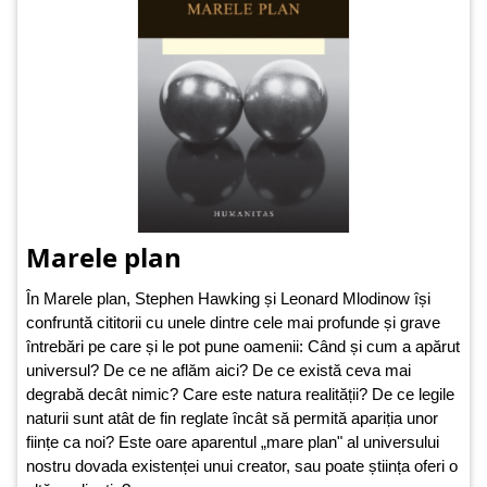
Marele plan
În Marele plan, Stephen Hawking și Leonard Mlodinow își
confruntă cititorii cu unele dintre cele mai profunde și grave
întrebări pe care și le pot pune oamenii: Când și cum a apărut
universul? De ce ne aflăm aici? De ce există ceva mai
degrabă decât nimic? Care este natura realității? De ce legile
naturii sunt atât de fin reglate încât să permită apariția unor
ființe ca noi? Este oare aparentul „mare plan" al universului
nostru dovada existenței unui creator, sau poate știința oferi o