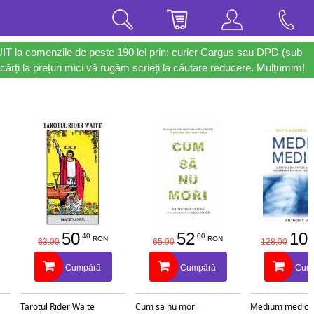
UIT la comenzile de peste 190 lei prin: curier Cargus sau DPD (sub
cărți la prețuri mici vă rugăm scrieți la căutare reducere. Mulțumim!
50
52
10
.40
.00
RON
RON
63.00
65.00
128.00
Cumpără
Cumpără
Cum
Tarotul Rider Waite
Cum sa nu mori
Medium medical 