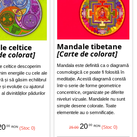
Mandale tibetane
e celtice
[Carte de colorat]
de colorat]
Mandala este definită ca o diagramă
e celtice descoperim
cosmologică ce poate fi folosită în
im energiile cu cele ale
meditație. Acestă diagramă constă
 și să găsim echilibrul
într-o serie de forme geometrice
e și evoluție cu ajutorul
concentrice, organizate pe diferite
 al divinităților pădurilor
niveluri vizuale. Mandalele nu sunt
.
simple desene colorate. Toate
elementele au o semnificație.
20
20
.00
.00
RON
(Stoc 0)
RON
(Stoc 0)
25.00