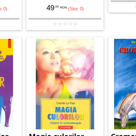
cartonul roz...
49
.00
RON
c 0)
(Stoc 0)