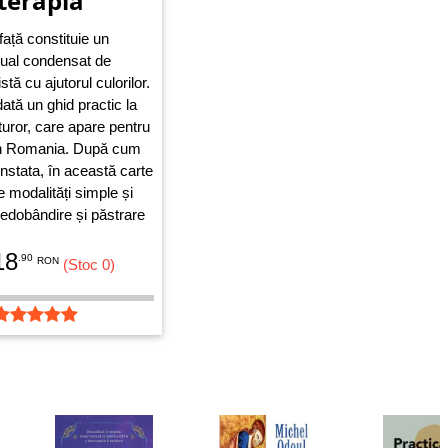
terapia
față constituie un
nual condensat de
stă cu ajutorul culorilor.
ată un ghid practic la
uror, care apare pentru
în Romania. După cum
nstata, în această carte
 modalități simple și
redobândire și păstrare
folosind gradat și
18
oprietățile terapeutice
.90
RON
(Stoc 0)