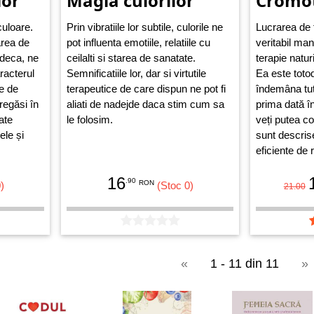
lor
Magia culorilor
Cromo
culoare.
Prin vibratiile lor subtile, culorile ne
Lucrarea de 
area de
pot influenta emotiile, relatiile cu
veritabil ma
indeca, ne
ceilalti si starea de sanatate.
terapie naturi
racterul
Semnificatiile lor, dar si virtutile
Ea este totod
ie de
terapeutice de care dispun ne pot fi
îndemâna tut
regăsi în
aliati de nadejde daca stim cum sa
prima dată 
ate
le folosim.
veți putea co
țele și
sunt descrise
eficiente de 
a sănătății, 
16
sistematic pr
.90
RON
)
(Stoc 0)
21.00
ale culorilor.
«
1 - 11 din 11
»