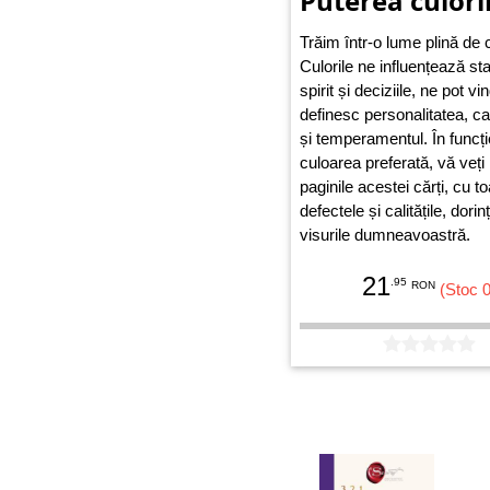
Puterea culori
Trăim într-o lume plină de 
Culorile ne influențează st
spirit și deciziile, ne pot v
definesc personalitatea, ca
și temperamentul. În funcț
culoarea preferată, vă veți 
paginile acestei cărți, cu to
defectele și calitățile, dorin
visurile dumneavoastră.
21
.95
RON
(Stoc 0