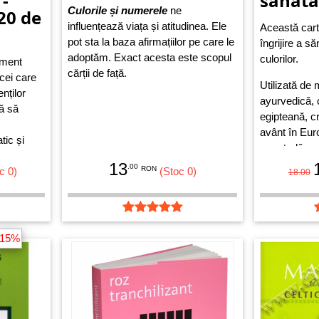
 -
sănăta
Culorile și numerele
ne
 20 de
influențează viața și atitudinea. Ele
Această cart
pot sta la baza afirmațiilor pe care le
îngrijire a să
adoptăm. Exact acesta este scopul
culorilor.
ament
cărții de față.
 cei care
Utilizată de 
enților
ayurvedică, 
ră să
egipteană, c
avânt în Euro
tic și
o metodă rev
btile
sprijină pe t
13
.00
RON
curent
c 0)
(Stoc 0)
18.00
Einstein – c
află în strân
 fi atras
principiul mi
tât în
terapeutică 
e
-15%
așa manieră 
n
armonizeze m