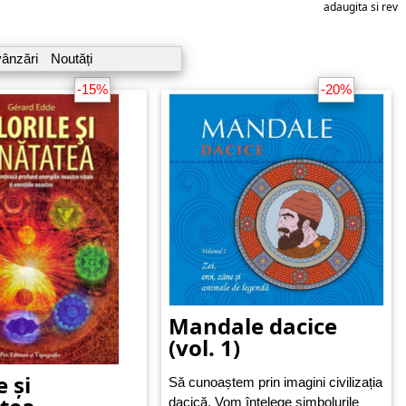
adaugita si reviz
vânzări
Noutăți
-15%
-20%
Mandale dacice
(vol. 1)
e și
Să cunoaștem prin imagini civilizația
dacică. Vom înțelege simbolurile