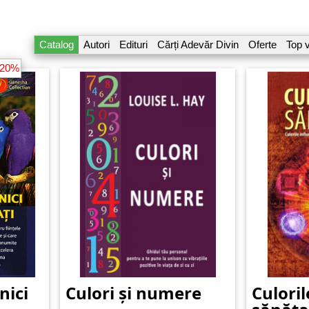
Catalog
Autori
Edituri
Cărți Adevăr Divin
Oferte
Top 
-20%
nici
Culori și numere
Culoril