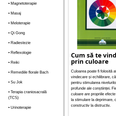
• Magnetoterapie
• Masaj
• Meloterapie
• Qi Gong
• Radiestezie
• Reflexologie
Cum să te vind
prin culoare
• Reiki
Culoarea poate fi folosită a
• Remediile florale Bach
vindecare și echilibrare, câ
• Su Jok
pentru stimularea niveluril
profunde ale conștiinței. F
• Terapia craniosacrală
culoare are propriile efecte
(TCS)
la stimulare la deprimare, 
constructiv la distructiv.
• Urinoterapie