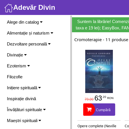
Adevăr Divin
Meniu
Suntem la librărie! Comenzi
Alege din catalog
taxa e 19 lei); EasyBox, FANb
Alimentație și naturism
Cromoterapie - 11 produse
Dezvoltare personală
Divinație
Ezoterism
Filozofie
Inițiere spirituală
63
.20
Inspirație divină
RON
79.00
Învățături spirituale
Cumpără
Maeștri spirituali
Opere complete (Neville
Co