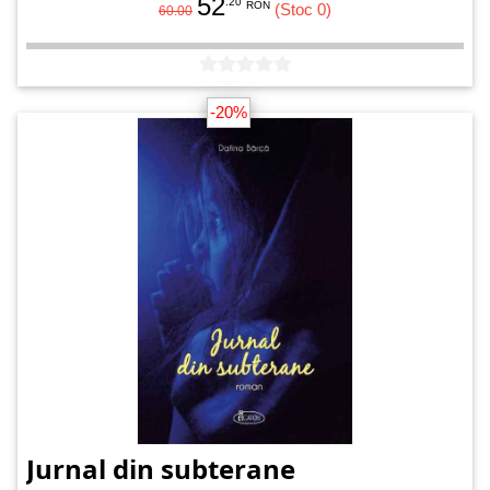
52
.20
RON
(Stoc 0)
60.00
-20%
Jurnal din subterane