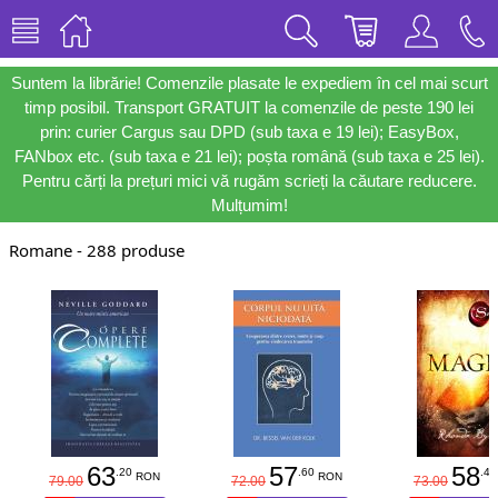
Suntem la librărie! Comenzile plasate le expediem în cel mai scurt
timp posibil. Transport GRATUIT la comenzile de peste 190 lei
prin: curier Cargus sau DPD (sub taxa e 19 lei); EasyBox,
FANbox etc. (sub taxa e 21 lei); poșta română (sub taxa e 25 lei).
Pentru cărți la prețuri mici vă rugăm scrieți la căutare reducere.
Mulțumim!
Romane - 288 produse
63
57
58
.20
.60
.40
RON
RON
79.00
72.00
73.00