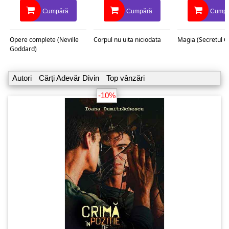
Cumpără
Cumpără
Cumpă
Opere complete (Neville
Corpul nu uita niciodata
Magia (Secretul C
Goddard)
Autori
Cărți Adevăr Divin
Top vânzări
-10%