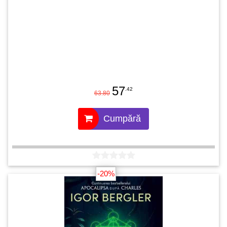
57
.42
63.80
Cumpără
-20%