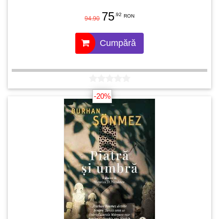
75
.92
RON
94.90
Cumpără
-20%