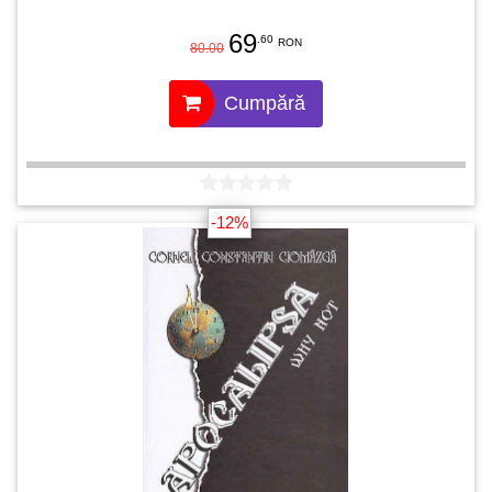
69
.60
RON
80.00
Cumpără
-12%