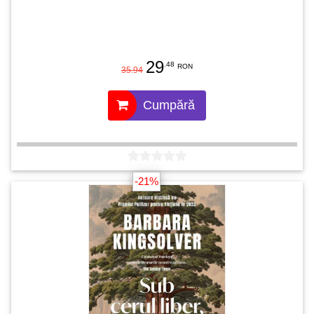
29
.48
RON
35.94
Cumpără
-21%