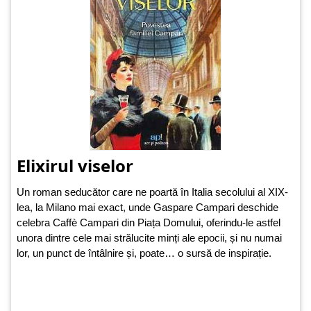
Elixirul viselor
Un roman seducător care ne poartă în Italia secolului al XIX-
lea, la Milano mai exact, unde Gaspare Campari deschide
celebra Caffè Campari din Piața Domului, oferindu-le astfel
unora dintre cele mai strălucite minți ale epocii, și nu numai
lor, un punct de întâlnire și, poate… o sursă de inspirație.