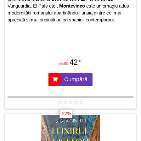
Vanguardia, El País etc.,
Montevideo
este un omagiu adus
modernității romanului aparținându-i unuia dintre cei mai
apreciați și mai originali autori spanioli contemporani.
42
.48
51.80
Cumpără
-22%