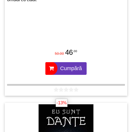
46
.00
50.00
Cumpără
-13%