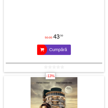
43
.50
50.00
Cumpără
-13%