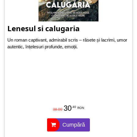
Lenesul si calugaria
Un roman captivant, admirabil scris – râsete și lacrimi, umor
autentic, înțelesuri profunde, emoții.
30
.40
RON
38.00
Cumpără