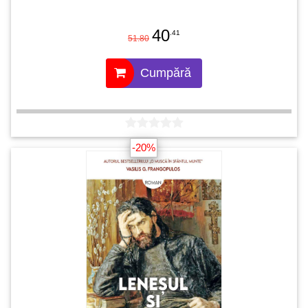
40
.41
51.80
Cumpără
-20%