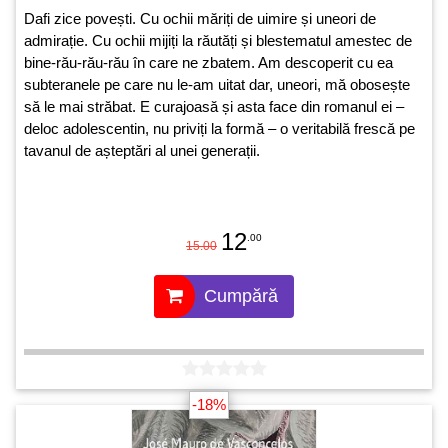
Dafi zice povești. Cu ochii măriți de uimire și uneori de
admirație. Cu ochii mijiți la răutăți și blestematul amestec de
bine-rău-rău-rău în care ne zbatem. Am descoperit cu ea
subteranele pe care nu le-am uitat dar, uneori, mă obosește
să le mai străbat. E curajoasă și asta face din romanul ei –
deloc adolescentin, nu priviți la formă – o veritabilă frescă pe
tavanul de așteptări al unei generații.
12
.00
15.00
Cumpără
-18%