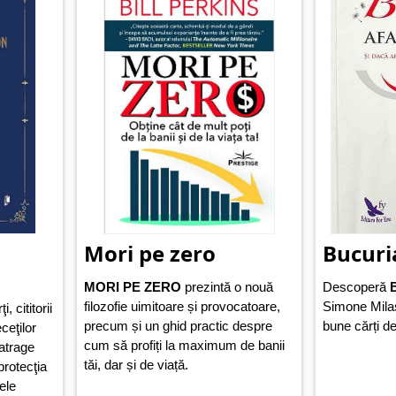
Mori pe zero
Bucuri
MORI PE ZERO
prezintă o nouă
Descoperă
B
filozofie uimitoare și provocatoare,
Simone Milas
, cititorii
precum și un ghid practic despre
bune cărți d
eceţilor
cum să profiți la maximum de banii
atrage
tăi, dar și de viață.
protecţia
ele