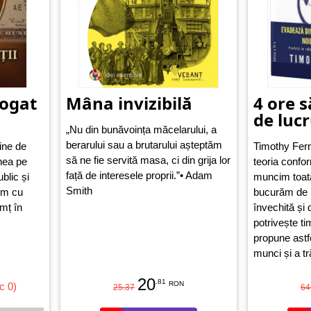
bogat
Mâna invizibilă
4 ore 
de luc
„Nu din bunăvoința măcelarului, a
berarului sau a brutarului așteptăm
ine de
Timothy Ferr
să ne fie servită masa, ci din grija lor
inea pe
teoria confo
față de interesele proprii.”• Adam
blic și
muncim toată 
Smith
em cu
bucurăm de r
mț în
învechită și 
potrivește ti
propune astf
munci și a tr
nevoilor omu
20
.81
ajunge la pe
RON
c 0)
25.37
64
Săptămâna 