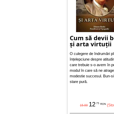
Cum să devii 
și arta virtuții
O culegere de îndrumări pl
înțelepciune despre atitud
care trebuie s-o avem în pu
modul în care să ne atrag
modestie succesul. Bun-si
stare pură.
12
.75
RON
(Sto
15.00