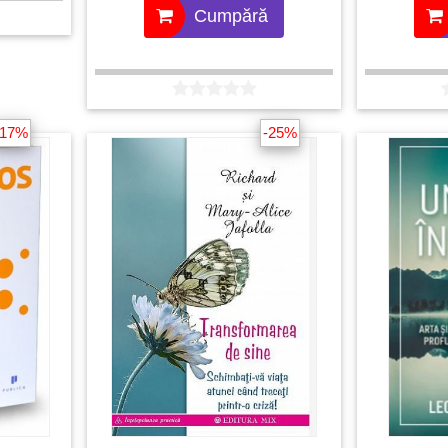
Urmând aceșt
Cumpără
autor.
-17%
-25%