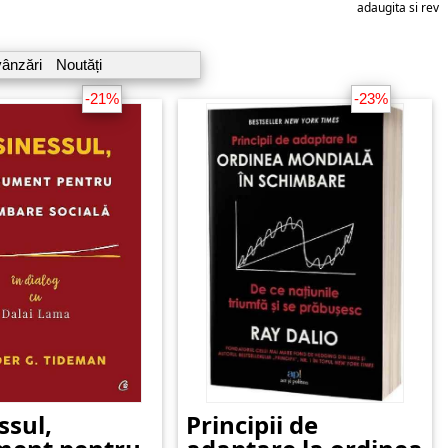
adaugita si reviz
vânzări
Noutăți
-21%
-23%
ssul,
Principii de