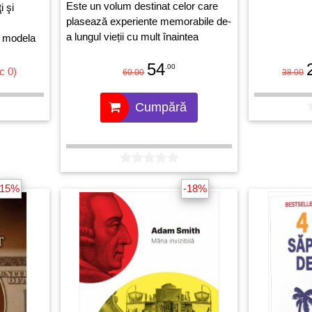
Este un volum destinat celor care
i şi
plasează experiente memorabile de-
a lungul vieții cu mult înaintea
i modela
căștigurilor financiare în vederea
 dorinţele
54
așa numiților ,,ani de pensie''.
profunde.
.00
c 0)
60.00
38.00
Cumpără
-15%
-18%