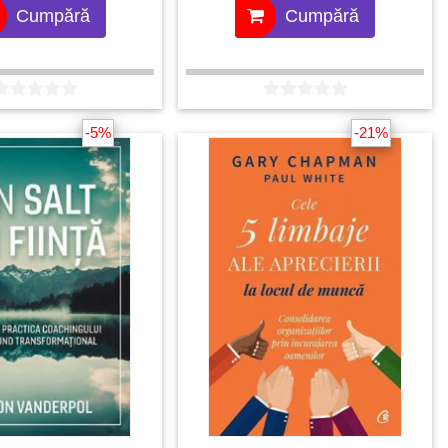
i 4 pași propuși de
frica, separarea, auto-limitarea și
Cumpără
Cumpără
auto-sabotajul.
-5%
-21%