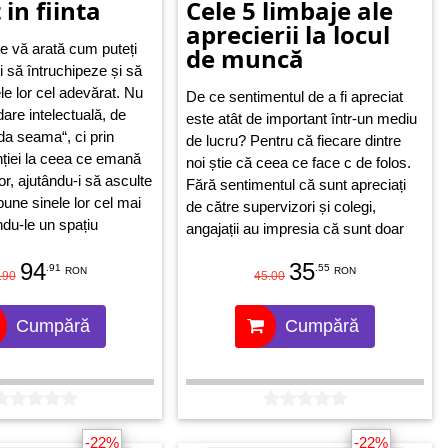
 in fiinta
Cele 5 limbaje ale
aprecierii la locul
e vă arată cum puteți
de muncă
i să întruchipeze și să
le lor cel adevărat. Nu
De ce sentimentul de a fi apreciat
dare intelectuală, de
este atât de important într-un mediu
da seama“, ci prin
de lucru? Pentru că fiecare dintre
ției la ceea ce emană
noi știe că ceea ce face c de folos.
or, ajutându-i să asculte
Fără sentimentul că sunt apreciați
pune sinele lor cel mai
de către supervizori și colegi,
indu-le un spațiu
angajații au impresia că sunt doar
ibrant, în care să se
niște roboți sau bunuri de larg
94
35
Atunci, paradigma lor
.91
.55
consum.
RON
RON
.90
45.00
, schimbând în mod
în care se
Cumpără
Cumpără
ză pe ei și lumea din
-22%
-22%