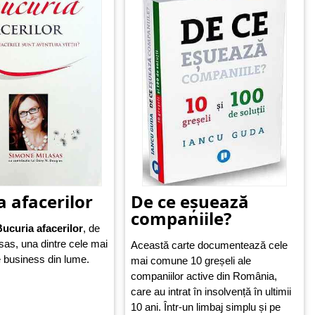
în viitor.
a afacerilor
De ce eșuează
companiile?
ucuria afacerilor
, de
as, una dintre cele mai
Această carte documentează cele
e business din lume.
mai comune 10 greșeli ale
companiilor active din România,
care au intrat în insolvență în ultimii
10 ani. Într-un limbaj simplu și pe