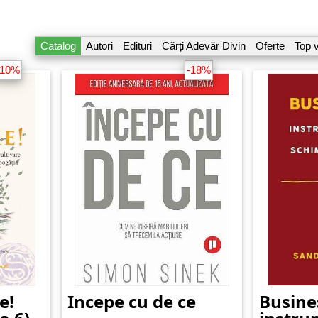
Catalog
Autori
Edituri
Cărți Adevăr Divin
Oferte
Top 
-10%
-18%
e!
Incepe cu de ce
Busine