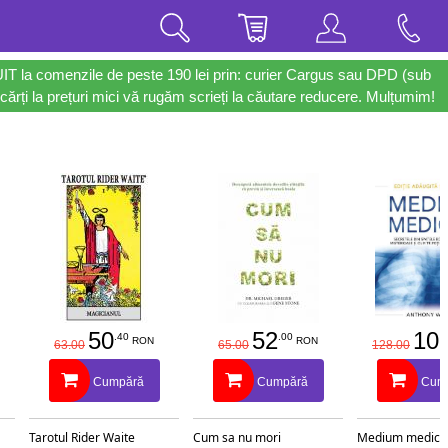
UIT la comenzile de peste 190 lei prin: curier Cargus sau DPD (sub
cărți la prețuri mici vă rugăm scrieți la căutare reducere. Mulțumim!
50
52
10
.40
.00
RON
RON
63.00
65.00
128.00
Cumpără
Cumpără
Cum
Tarotul Rider Waite
Cum sa nu mori
Medium medical 