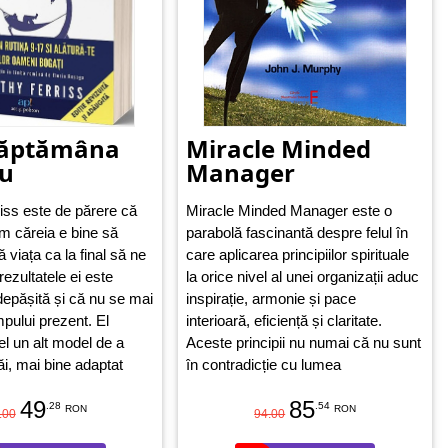
săptămâna
Miracle Minded
ru
Manager
iss este de părere că
Miracle Minded Manager este o
rm căreia e bine să
parabolă fascinantă despre felul în
viața ca la final să ne
care aplicarea principiilor spirituale
ezultatele ei este
la orice nivel al unei organizații aduc
depășită și că nu se mai
inspirație, armonie și pace
mpului prezent. El
interioară, eficiență și claritate.
el un alt model de a
Aceste principii nu numai că nu sunt
ăi, mai bine adaptat
în contradicție cu lumea
lui modern. Cum poți
corporatistă, dar schimbă cultura
49
85
rformanța de
.28
4 ore –
organizațiilor, oamenii și lumea,
.54
RON
RON
.00
94.00
de lucru?
Simplu.
atunci când sunt aplicate, eliminând