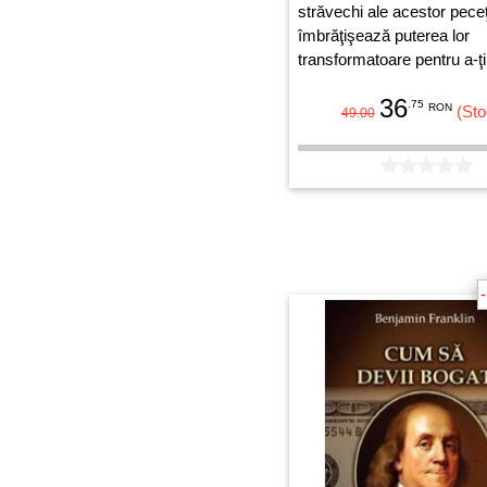
străvechi ale acestor peceţ
îmbrăţişează puterea lor
transformatoare pentru a-ţ
destinul în conformitate cu
36
şi aspiraţiile tale cele mai 
.75
RON
(Sto
49.00