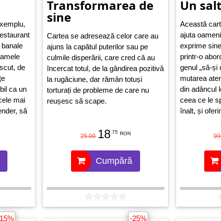
Transformarea de
Un salt
sine
 exemplu,
Această cart
estaurant
ajuta oameni
Cartea se adresează celor care au
i banale
exprime sine
ajuns la capătul puterilor sau pe
clamele
printr-o abor
culmile disperării, care cred că au
escut, de
genul „să-și 
încercat totul, de la gândirea pozitivă
țe
mutarea aten
la rugăciune, dar rămân totuși
bil ca un
din adâncul l
torturați de probleme de care nu
 cele mai
ceea ce le s
reușesc să scape.
ender, să
înalt, și ofer
 de
vindecător, v
18
transforme. 
.75
RON
25.00
99
face un salt
radical felul 
Cumpără
experimentea
jurul lor.
-15%
-25%