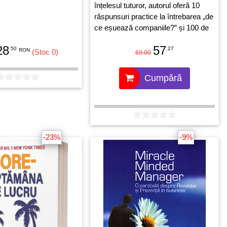
înțelesul tuturor, autorul oferă 10
răspunsuri practice la întrebarea „de
ce eșuează companiile?” și 100 de
soluții pragmatice pentru rezolvarea
28
57
.50
acestora. Recomandările de la
.27
RON
(Stoc 0)
69.00
finalul fiecărui capitol devin un ghid
de bune practici pentru dezvoltarea
Cumpără
sănătoasă a propriei companii sau
pentru monitorizarea consultativă a
partenerilor de afaceri.
-23%
-9%