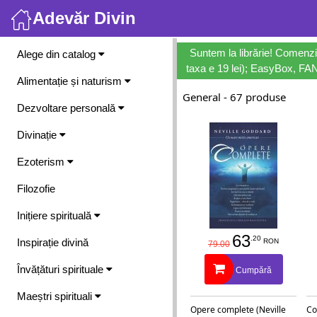
Adevăr Divin
Meniu
Suntem la librărie! Comenzi
Alege din catalog
taxa e 19 lei); EasyBox, FANb
Alimentație și naturism
General - 67 produse
Dezvoltare personală
Divinație
Ezoterism
Filozofie
Inițiere spirituală
63
.20
Inspirație divină
RON
79.00
Învățături spirituale
Cumpără
Maeștri spirituali
Opere complete (Neville
Co