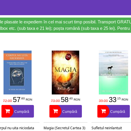
le plasate le expediem în cel mai scurt timp posibil. Transport GRAT
ox etc. (sub taxa e 21 lei); poșta română (sub taxa e 25 lei). Pentru 
57
58
33
.60
.40
.15
RON
RON
RON
72.00
73.00
39.00
Cumpără
Cumpără
Cumpără
rpul nu uita niciodata
Magia (Secretul Cartea 3)
Sufletul neinlantuit