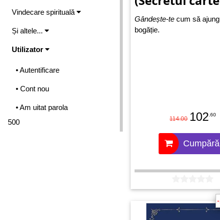
(Secretul carte
Vindecare spirituală
Gândește-te
cum să ajungi
bogăție.
Și altele...
Utilizator
• Autentificare
• Cont nou
• Am uitat parola
102
.60
114.00
500
Cumpără