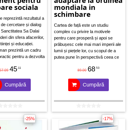
ment pentru
adaptare la ordinea
are sociala
mondiala in
schimbare
 reprezintă rezultatul a
 de cercetare și dialog
Cartea de față este un studiu
Sanctitatea Sa Dalai
complex cu privire la motivele
ideri din sfera afacerilor,
pentru care prosperă și apoi se
iinței și educației.
prăbușesc cele mai mari imperii ale
man prezintă un cadru
lumii și piețele lor, cu scopul de a
practic pentru a dezvolta
putea pune în perspectivă ceea ce
e leadership:
se întâmplă acum și pentru a putea
45
68
.11
.53
social în business, care
gestiona mai ușor evenimentele
57.09
89.00
l să facă față nevoilor
viitoare. Autorul analizează de
 de mediu într-o lume
asemenea schimbările importante
Cumpără
Cumpără
 continuă spirală a
pe care le suferă în prezent ordinea
mondială, în comparație cu
schimbări similare din trecutul
omenirii și mecanismele care au
stat la baza lor, pentru a putea
-25%
-17%
astfel, pe baza acestor observații,
să anticipăm cum va evolua lumea