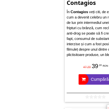
Contagios
În
Contagios
veți citi, de
cum a devenit celebru un r
de lux prin intermediul une
fripturi cu brânză, cum re
anti-drog se poate să fi cr
fapt, consumul de substan
interzise și cum a fost posi
filmuleț despre unul dintre
plictisitoare produse, un bl
aibă peste 200 de milioane
39
vizualizări.
.18
RON
47.20
Cumpără