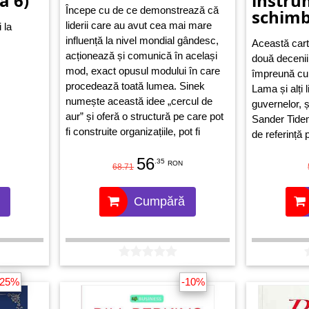
a 6)
instru
Începe cu de ce demonstrează că
schimb
liderii care au avut cea mai mare
 la
influență la nivel mondial gândesc,
Această carte
acționează și comunică în același
două decenii
mod, exact opusul modului în care
împreună cu 
procedează toată lumea. Sinek
Lama și alți l
numește această idee „cercul de
guvernelor, șt
aur” și oferă o structură pe care pot
Sander Tide
fi construite organizațiile, pot fi
de referință 
conduse mișcările și pot fi inspirați
un nou gen d
56
oamenii. Iar totul începe cu
.35
leadershipul 
RON
68.71
întrebarea „de ce?”.
să fie capabi
economice și
Cumpără
aflată într-o
creșterii.
-25%
-10%