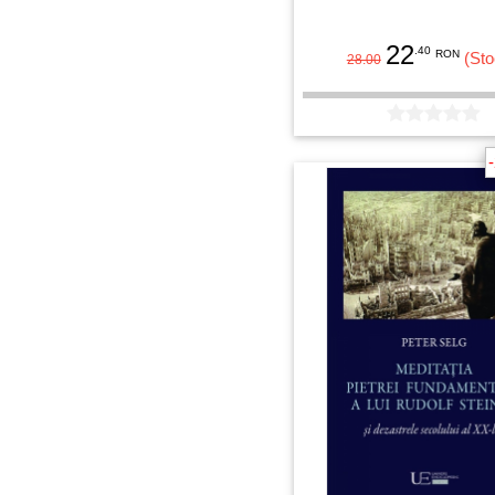
22
.40
RON
(Sto
28.00