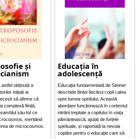
osofie și
Educația în
ucianism
adolescență
astfel obținută a
Educația fundamentată de Steiner
rilor inițiați ai
deschide ființei fiecărui copil calea
grecești să afirme că
spre lumea spiritului. Această
i complexă ființă,
abordare funcționează în contextul
nsamblul său tot ce
intrării treptate a copilului în viața
acrocosmos, meritând
pământească, ajutat de forțele
mirea de microcosmos.
spirituale, și raportată la nevoia
copiilor pentru o educație care să