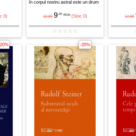
în corpul nostru astral este un drum
drept și sigur pe care-l putem urma.
9
.36
RON
c 0)
(Stoc 0)
12.00
12.00
-20%
-20%