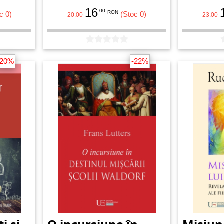
16
.00
RON
c 0)
(Stoc 0)
20.00
23.00
-20%
-22%