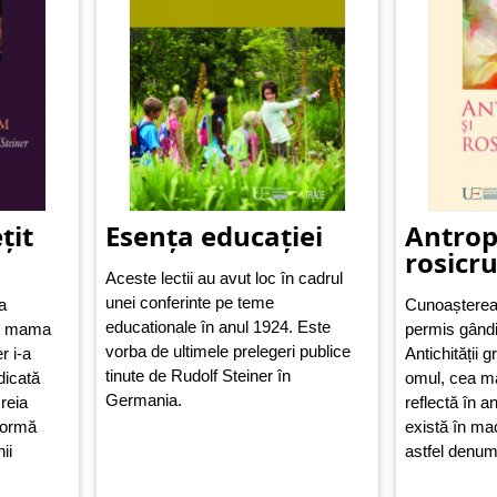
țit
Esența educației
Antrop
rosicr
Aceste lectii au avut loc în cadrul
unei conferinte pe teme
a
Cunoașterea 
educationale în anul 1924. Este
s, mama
permis gândito
vorba de ultimele prelegeri publice
r i-a
Antichității 
tinute de Rudolf Steiner în
dicată
omul, cea ma
Germania.
 reia
reflectă în a
 formă
există în m
ii
astfel denu