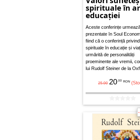
Valori sufleteșt
spirituale în a
educației
Aceste conferințe urmează
prezentate în Soul Econom
fiind că o conferință privind
spirituale în educație și via
urmărită de personalități
proeminente ale vremii, con
lui Rudolf Steiner de la Ox
prezintă principiile educați
20
.00
la cel mai înalt nivel cultura
RON
(Sto
25.00