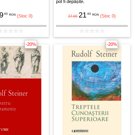
pot fi depășite.
9
21
.60
.60
RON
RON
(Stoc 0)
(Stoc 0)
27.00
-20%
-20%