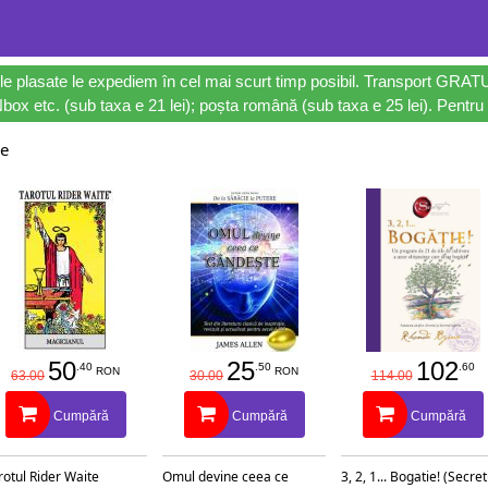
le plasate le expediem în cel mai scurt timp posibil. Transport GRAT
ox etc. (sub taxa e 21 lei); poșta română (sub taxa e 25 lei). Pentru 
se
50
25
102
.40
.50
.60
RON
RON
63.00
30.00
114.00
Cumpără
Cumpără
Cumpără
rotul Rider Waite
Omul devine ceea ce
3, 2, 1... Bogatie! (Secret