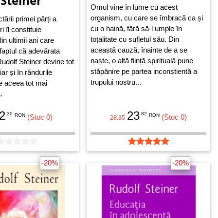
 Steiner
Omul vine în lume cu acest
organism, cu care se îmbracă ca și
tării primei părți a
cu o haină, fără să-l umple în
i îl constituie
toțalitate cu sufletul său. Din
in ultimii ani care
această cauză, înainte de a se
faptul că adevărata
naște, o altă ființă spirituală pune
udolf Steiner devine tot
stăpânire pe partea inconștientă a
ar și în rândurile
trupului nostru...
de aceea tot mai
.
2
23
.30
.82
RON
RON
(Stoc 0)
(Stoc 0)
28.35
-20%
-20%