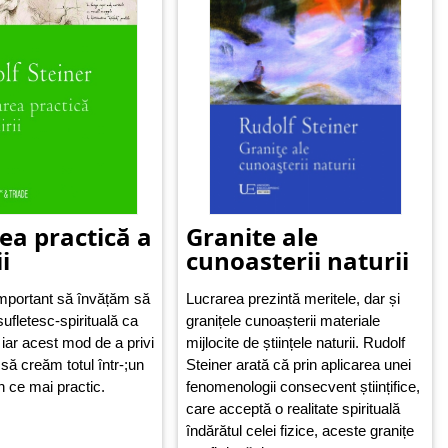
ea practică a
Granite ale
i
cunoasterii naturii
important să învățăm să
Lucrarea prezintă meritele, dar și
sufletesc-spirituală ca
granițele cunoașterii materiale
 iar acest mod de a privi
mijlocite de științele naturii. Rudolf
să creăm totul într-;un
Steiner arată că prin aplicarea unei
n ce mai practic.
fenomenologii consecvent științifice,
care acceptă o realitate spirituală
îndărătul celei fizice, aceste granițe