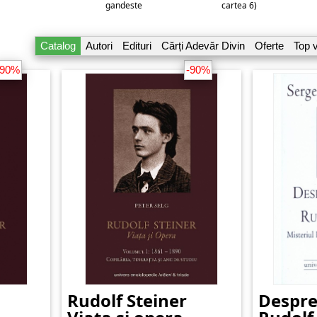
gandeste
cartea 6)
Catalog
Autori
Edituri
Cărți Adevăr Divin
Oferte
Top 
-90%
-90%
Rudolf Steiner
Despre