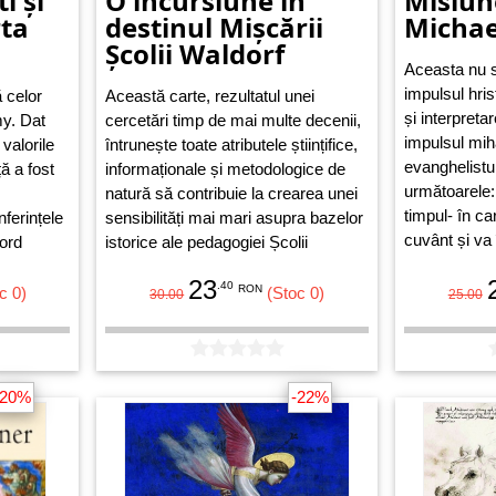
i și
O incursiune în
Misiun
rta
destinul Mișcării
Michae
Școlii Waldorf
Aceasta nu s
impulsul hris
 celor
Această carte, rezultatul unei
și interpreta
y. Dat
cercetări timp de mai multe decenii,
impulsul miha
 valorile
întrunește toate atributele științifice,
evanghelistul
ță a fost
informaționale și metodologice de
următoarele:
natură să contribuie la crearea unei
timpul- în c
ferințele
sensibilități mai mari asupra bazelor
cuvânt și va
ford
istorice ale pedagogiei Școlii
în împărăția
ei Waldorf
Waldorf, la prezentarea conținutului
23
.40
l.
sistemului de educație și învățământ
RON
c 0)
(Stoc 0)
30.00
25.00
Waldorf în vederea adâncirii sale
interioare, devenind astfel o sursă
de inspirație pentru munca în aceste
școli.
-20%
-22%