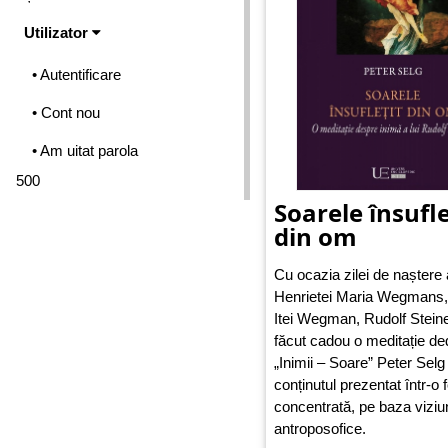
Utilizator
• Autentificare
• Cont nou
• Am uitat parola
500
Soarele însufle
din om
Cu ocazia zilei de naștere 
Henrietei Maria Wegman
Itei Wegman, Rudolf Steine
făcut cadou o meditație de
„Inimii – Soare” Peter Selg
conținutul prezentat într-o
concentrată, pe baza viziun
antroposofice.