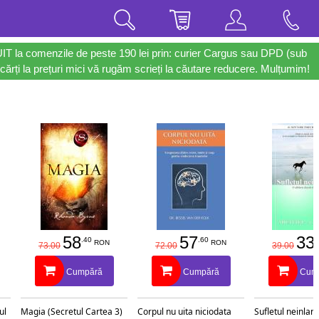
UIT la comenzile de peste 190 lei prin: curier Cargus sau DPD (sub
cărți la prețuri mici vă rugăm scrieți la căutare reducere. Mulțumim!
58
57
33
.40
.60
.
RON
RON
73.00
72.00
39.00
Cumpără
Cumpără
Cum
ul
Magia (Secretul Cartea 3)
Corpul nu uita niciodata
Sufletul neinlant