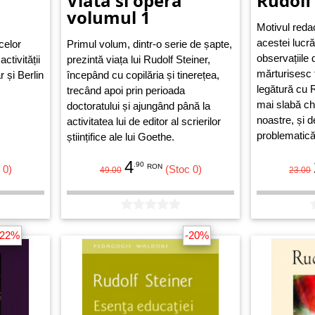
Viata si opera
Rudolf
volumul 1
Motivul redac
acestei lucrăr
celor
Primul volum, dintr-o serie de șapte,
observațiile d
ctivității
prezintă viața lui Rudolf Steiner,
mărturisesc 
 și Berlin
începând cu copilăria și tinerețea,
legătură cu R
trecând apoi prin perioada
mai slabă chi
doctoratului și ajungând până la
noastre, și 
activitatea lui de editor al scrierilor
problematică
științifice ale lui Goethe.
4
.90
RON
 0)
(Stoc 0)
49.00
23.00
-22%
-20%