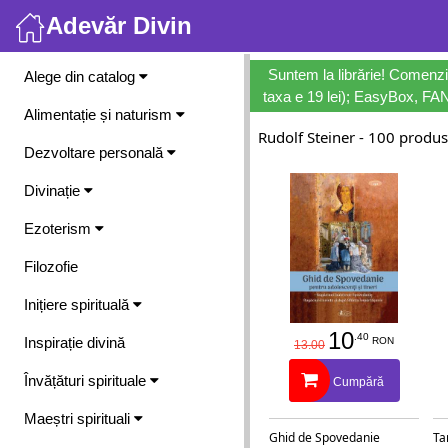
Adevăr Divin
Meniu
Suntem la librărie! Comenzi
Alege din catalog
taxa e 19 lei); EasyBox, FANb
Alimentație și naturism
Rudolf Steiner - 100 produ
Dezvoltare personală
Divinație
Ezoterism
Filozofie
Inițiere spirituală
10
.40
Inspirație divină
RON
13.00
Învățături spirituale
Cumpără
Maeștri spirituali
Ghid de Spovedanie
Ta