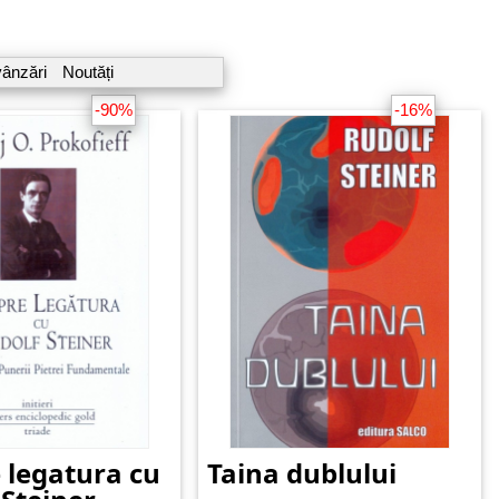
vânzări
Noutăți
-90%
-16%
 legatura cu
Taina dublului