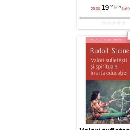
19
.50
RON
(Sto
25.00