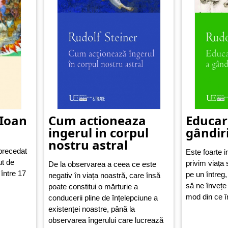
 Ioan
Cum actioneaza
Educar
ingerul in corpul
gândiri
nostru astral
precedat
Este foarte 
ut de
privim viața 
De la observarea a ceea ce este
între 17
pe un întreg,
negativ în viața noastră, care însă
să ne învețe 
poate constitui o mărturie a
mod din ce î
conducerii pline de înțelepciune a
existenței noastre, până la
observarea îngerului care lucrează