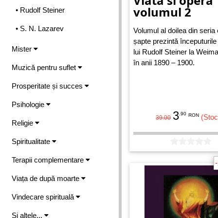
Viata si opera
volumul 2
• Rudolf Steiner
• S. N. Lazarev
Volumul al doilea din seria 
șapte prezintă începuturile a
Mister
lui Rudolf Steiner la Weimar
în anii 1890 – 1900.
Muzică pentru suflet
Prosperitate și succes
Psihologie
3
.90
RON
(Stoc
39.00
Religie
Spiritualitate
Terapii complementare
Viața de după moarte
Vindecare spirituală
Și altele...