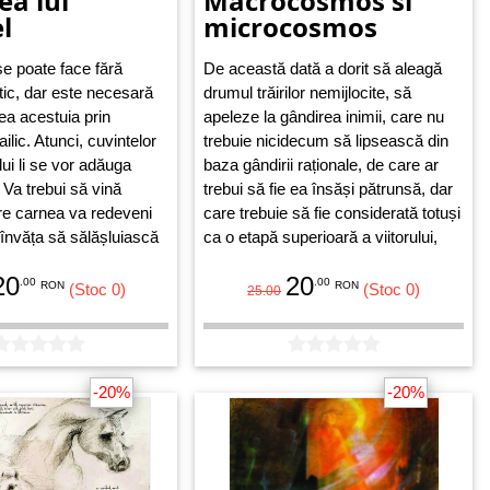
ea lui
Macrocosmos si
l
microcosmos
e poate face fără
De această dată a dorit să aleagă
tic, dar este necesară
drumul trăirilor nemijlocite, să
rea acestuia prin
apeleze la gândirea inimii, care nu
ilic. Atunci, cuvintelor
trebuie nicidecum să lipsească din
ui li se vor adăuga
baza gândirii raționale, de care ar
 Va trebui să vină
trebui să fie ea însăși pătrunsă, dar
are carnea va redeveni
care trebuie să fie considerată totuși
 învăța să sălășluiască
ca o etapă superioară a viitorului,
 Cuvântului.
gândirea noastră de acum fiind doar
20
20
.00
o treaptă preliminară.
.00
RON
RON
(Stoc 0)
(Stoc 0)
25.00
-20%
-20%