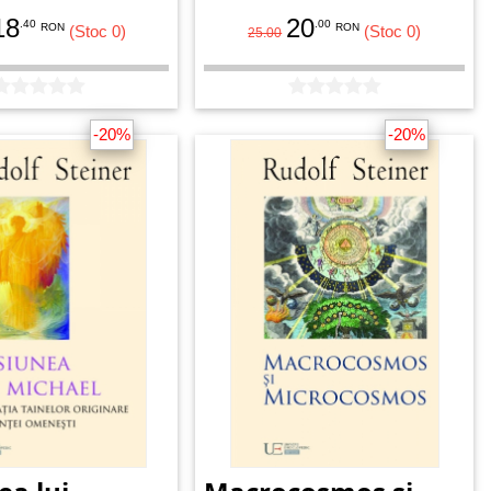
coopereze cu aceste forțe.
18
20
.40
.00
RON
RON
(Stoc 0)
(Stoc 0)
25.00
-20%
-20%