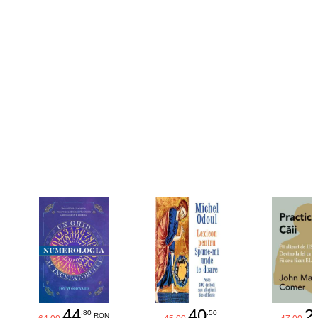
44
40
2
.80
.50
RON