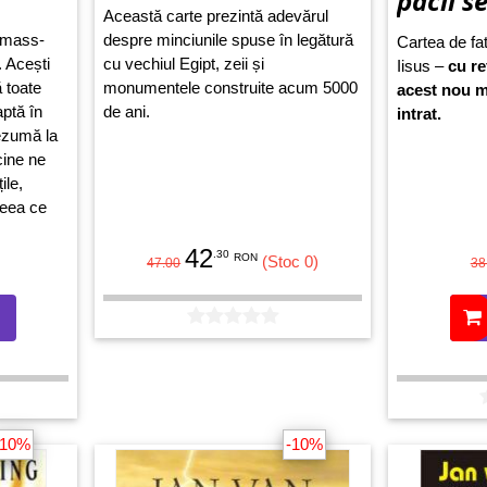
pacii s
Această carte prezintă adevărul
i mass-
despre minciunile spuse în legătură
Cartea de fat
. Acești
cu vechiul Egipt, zeii și
Iisus –
cu re
ă toate
monumentele construite acum 5000
acest nou m
aptă în
de ani.
intrat.
rezumă la
cine ne
ile,
 ceea ce
 greșit.
42
.30
RON
(Stoc 0)
47.00
38
-10%
-10%