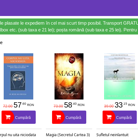
le plasate le expediem în cel mai scurt timp posibil. Transport GRAT
ox etc. (sub taxa e 21 lei); poșta română (sub taxa e 25 lei). Pentru 
se
57
58
33
.60
.40
.15
RON
RON
RON
72.00
73.00
39.00
Cumpără
Cumpără
Cumpără
rpul nu uita niciodata
Magia (Secretul Cartea 3)
Sufletul neinlantuit