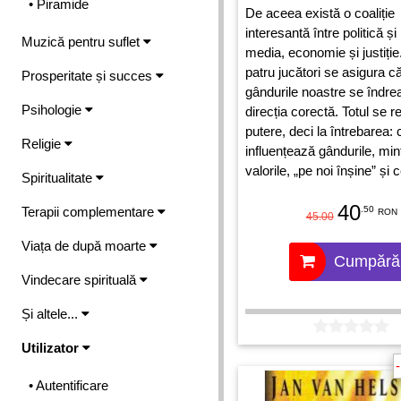
• Piramide
De aceea există o coaliție
interesantă între politică ș
Muzică pentru suflet
media, economie și justiție
patru jucători se asigura c
Prosperitate și succes
gândurile noastre se îndre
Psihologie
direcția corectă. Totul se 
putere, deci la întrebarea: 
Religie
influențează gândurile, minț
valorile, „pe noi înșine” și
Spiritualitate
considerăm a fi correct sau
40
Terapii complementare
.50
RON
45.00
Viața de după moarte
Cumpără
Vindecare spirituală
Și altele...
Utilizator
• Autentificare