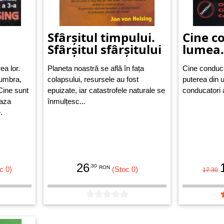
Sfârșitul timpului.
Cine c
Sfârșitul sfârșitului
lumea.
ea lor.
Planeta noastră se află în fața
Cine conduce
 umbra,
colapsului, resursele au fost
puterea din 
Cine sunt
epuizate, iar catastrofele naturale se
conducatori a
eaza
înmulțesc...
.
26
.30
RON
c 0)
(Stoc 0)
17.30