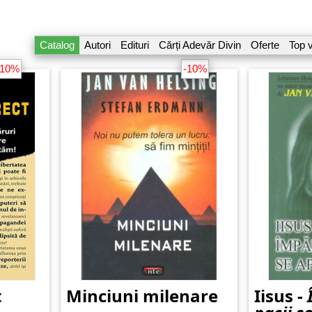
Catalog
Autori
Edituri
Cărți Adevăr Divin
Oferte
Top 
-10%
-10%
t
Minciuni milenare
Iisus -