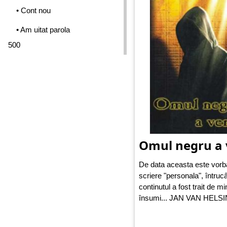
• Cont nou
• Am uitat parola
500
Omul negru a 
De data aceasta este vorb
scriere "personala", întrucâ
continutul a fost trait de mi
însumi... JAN VAN HELS