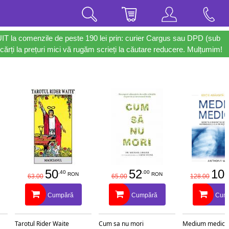
UIT la comenzile de peste 190 lei prin: curier Cargus sau DPD (sub
cărți la prețuri mici vă rugăm scrieți la căutare reducere. Mulțumim!
50
52
10
.40
.00
RON
RON
63.00
65.00
128.00
Cumpără
Cumpără
Cum
Tarotul Rider Waite
Cum sa nu mori
Medium medical 