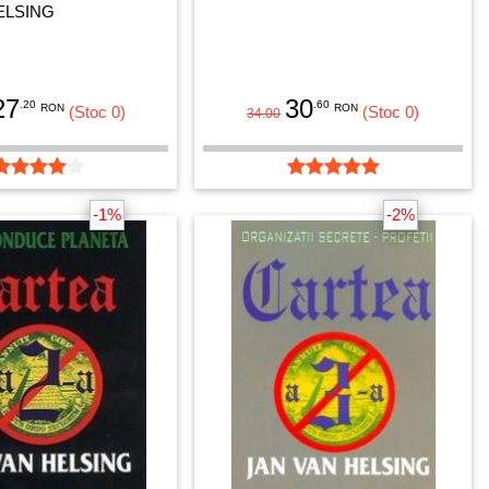
ELSING
27
30
.20
.60
RON
RON
(Stoc 0)
(Stoc 0)
34.00
-1%
-2%