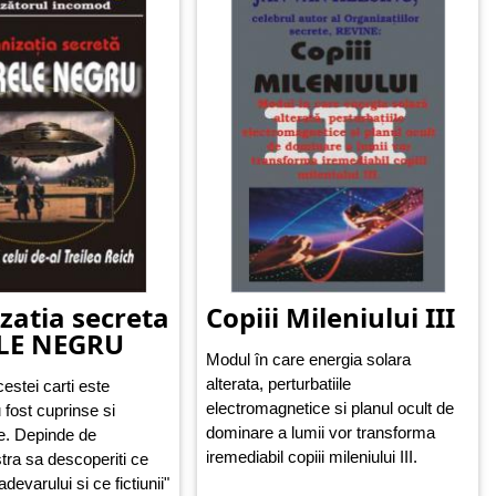
zatia secreta
Copiii Mileniului III
LE NEGRU
Modul în care energia solara
alterata, perturbatiile
estei carti este
electromagnetice si planul ocult de
 fost cuprinse si
dominare a lumii vor transforma
e. Depinde de
iremediabil copiii mileniului III.
ra sa descoperiti ce
evarului si ce fictiunii"