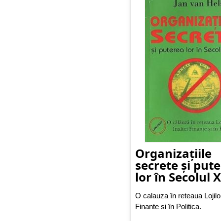
Organizațiile
secrete și put
lor în Secolul 
O calauza în reteaua Lojilor
Finante si în Politica.