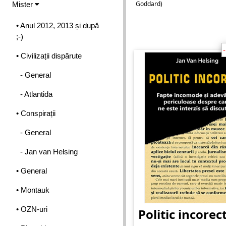
Goddard)
Mister
• Anul 2012, 2013 și după
;-)
• Civilizații dispărute
- General
- Atlantida
• Conspirații
- General
- Jan van Helsing
• General
• Montauk
• OZN-uri
Politic incorec