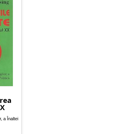
erea
XX
, a Înaltei