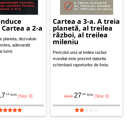
onduce
Cartea a 3-a. A treia
 Cartea a 2-a
planetă, al treilea
război, al treilea
 planeta, dezvaluie
mileniu
umbra, adevaratii
i lumii.
Pericolul unui al treilea razboi
mondial este prezent datorita
schimbarii raporturilor de forta.
17
27
.13
.44
RON
RON
(Stoc 0)
(Stoc 0)
28.00