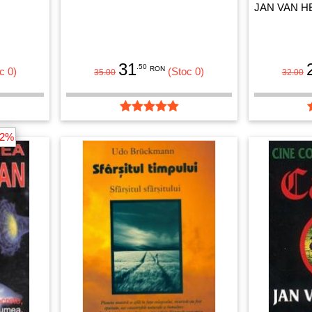
JAN VAN H
31
.50
RON
c 0)
(Stoc 0)
35.00
32.00
-2%