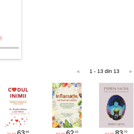
)
«
1 - 13 din 13
»
63
62
83
.90
.10
.70