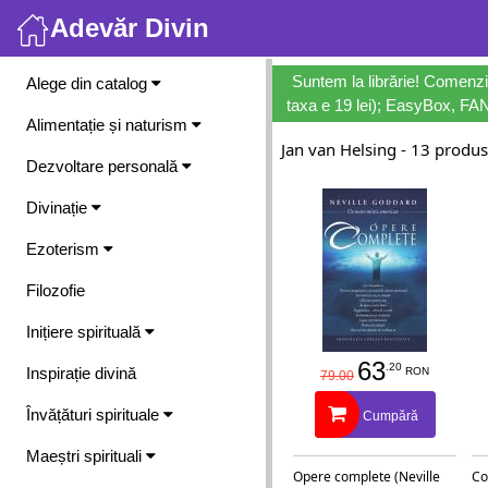
Adevăr Divin
Meniu
Suntem la librărie! Comenzi
Alege din catalog
taxa e 19 lei); EasyBox, FANb
Alimentație și naturism
Jan van Helsing - 13 produ
Dezvoltare personală
Divinație
Ezoterism
Filozofie
Inițiere spirituală
63
.20
Inspirație divină
RON
79.00
Învățături spirituale
Cumpără
Maeștri spirituali
Opere complete (Neville
Co