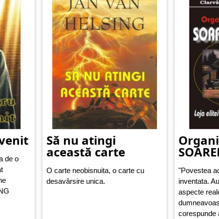
venit
Să nu atingi
Organi
această carte
SOARE
a de o
t
O carte neobisnuita, o carte cu
"Povestea ac
ne
desavârsire unica.
inventata. Au
ING
aspecte real
dumneavoast
corespunde ad