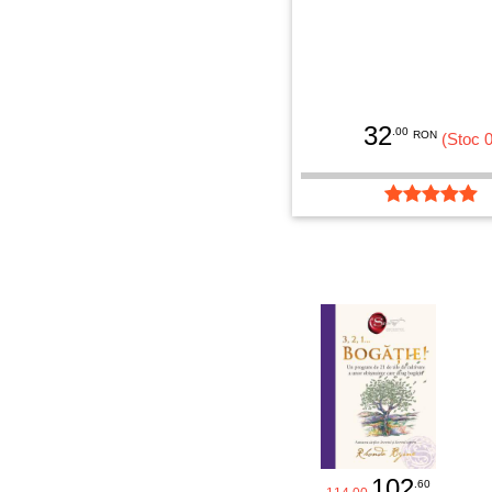
32
.00
RON
(Stoc 0
102
.60