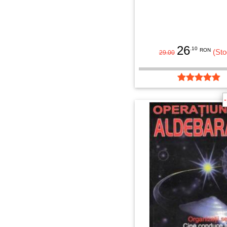
26
.10
RON
(Sto
29.00