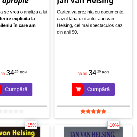
e apropie
Jan van Helsing
a se vrea o analiza a lui
Cartea va prezinta cu documente,
ferire explicita la
cazul tânarului autor Jan van
ileniu în care am
Helsing, cel mai spectaculos caz
din anii 90.
34
34
.20
.20
RON
RON
.00
38.00
Cumpără
Cumpără
-15%
-10%