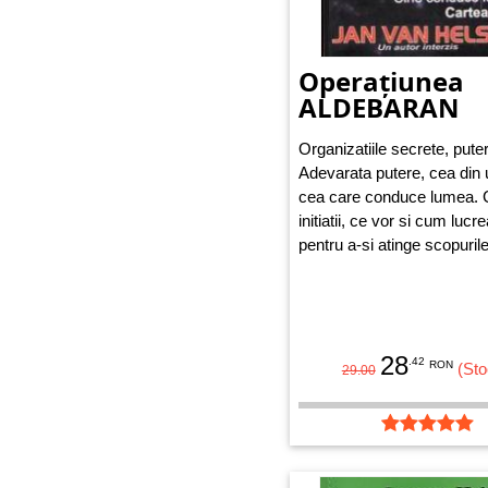
Operațiunea
ALDEBARAN
Organizatiile secrete, puter
Adevarata putere, cea din
cea care conduce lumea. 
initiatii, ce vor si cum lucr
pentru a-si atinge scopurile
28
.42
RON
(Sto
29.00