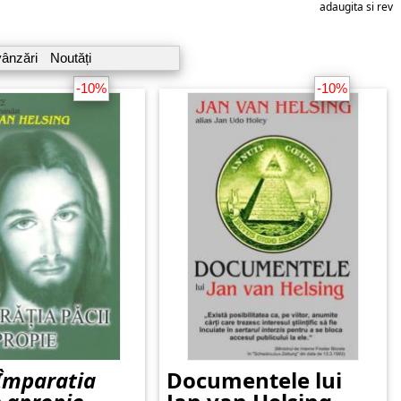
adaugita si reviz
vânzări
Noutăți
-10%
-10%
Împaratia
Documentele lui