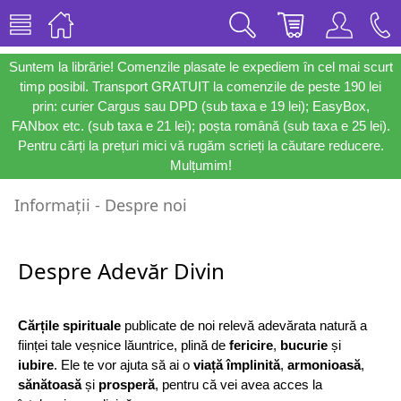
Suntem la librărie! Comenzile plasate le expediem în cel mai scurt
timp posibil. Transport GRATUIT la comenzile de peste 190 lei
prin: curier Cargus sau DPD (sub taxa e 19 lei); EasyBox,
FANbox etc. (sub taxa e 21 lei); poșta română (sub taxa e 25 lei).
Pentru cărți la prețuri mici vă rugăm scrieți la căutare reducere.
Mulțumim!
Informații - Despre noi
Despre Adevăr Divin
Cărțile spirituale
publicate de noi relevă adevărata natură a
ființei tale veșnice lăuntrice, plină de
fericire
,
bucurie
și
iubire
. Ele te vor ajuta să ai o
viață împlinită
,
armonioasă
,
sănătoasă
și
prosperă
, pentru că vei avea acces la