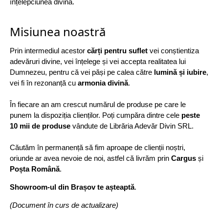
înțelepciunea divină.
Misiunea noastră
Prin intermediul acestor
cărți pentru suflet
vei conștientiza
adevăruri divine, vei înțelege și vei accepta realitatea lui
Dumnezeu, pentru că vei păși pe calea către
lumină și iubire
,
vei fi în rezonanță cu
armonia divină
.
În fiecare an am crescut numărul de produse pe care le
punem la dispoziția clienților. Poți cumpăra dintre cele
peste
10 mii de produse
vândute de Librăria Adevăr Divin SRL.
Căutăm în permanență să fim aproape de clienții noștri,
oriunde ar avea nevoie de noi, astfel că livrăm prin
Cargus
și
Poșta Română
.
Showroom-ul din Brașov te așteaptă
.
(Document în curs de actualizare)