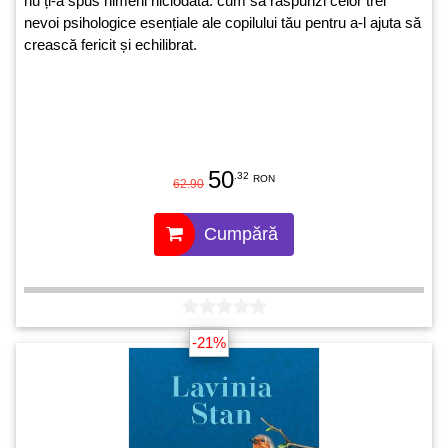
nu ți-a spus nimeni niciodată: cum să răspunzi celor trei
nevoi psihologice esențiale ale copilului tău pentru a-l ajuta să
crească fericit și echilibrat.
50
.32
RON
62.90
Cumpără
-21%