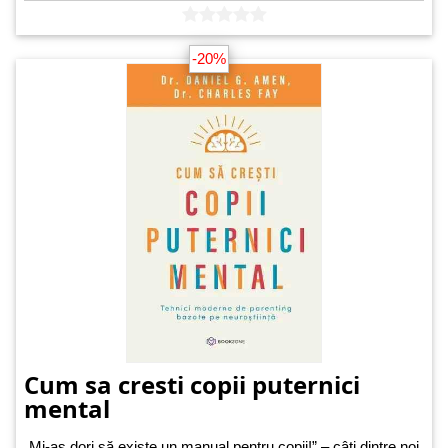
-20%
Cum sa cresti copii puternici
mental
„Mi-aș dori să existe un manual pentru copii!” – câți dintre noi