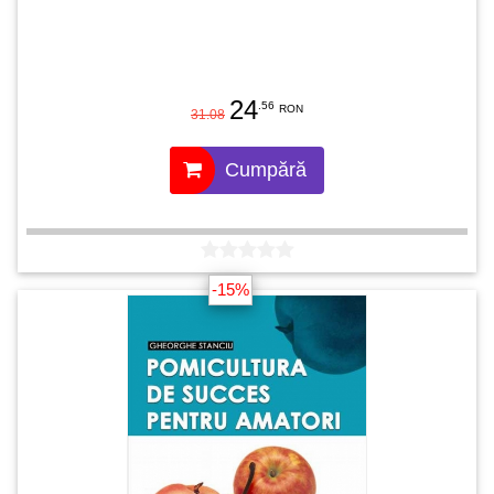
24
.56
RON
31.08
Cumpără
-15%