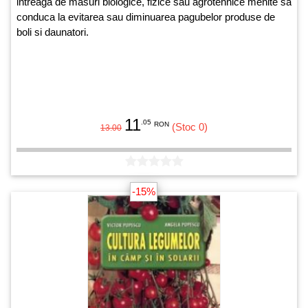
intreaga de masuri biologice, fizice sau agrotehnice menite sa
conduca la evitarea sau diminuarea pagubelor produse de
boli si daunatori.
11
.05
RON
(Stoc 0)
13.00
-15%