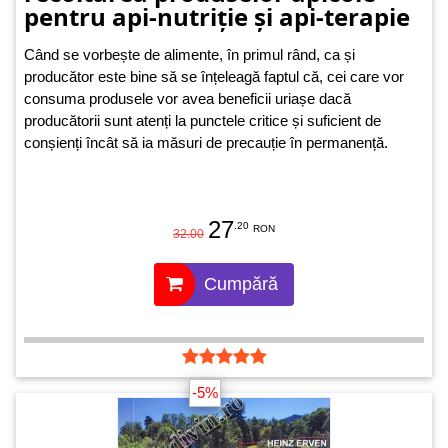
pentru api-nutriție și api-terapie
Când se vorbește de alimente, în primul rând, ca și
producător este bine să se înțeleagă faptul că, cei care vor
consuma produsele vor avea beneficii uriașe dacă
producătorii sunt atenți la punctele critice și suficient de
conșienți încât să ia măsuri de precauție în permanență.
27
.20
RON
32.00
Cumpără
-5%