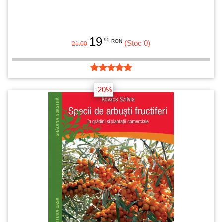
19
.95
RON
(Stoc 0)
21.00
-20%