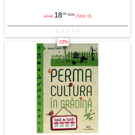
18
.00
RON
(Stoc 0)
22.50
-23%