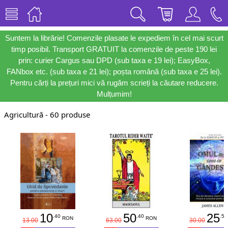
Suntem la librărie! Comenzile plasate le expediem în cel mai scurt
timp posibil. Transport GRATUIT la comenzile de peste 190 lei
prin: curier Cargus sau DPD (sub taxa e 19 lei); EasyBox,
FANbox etc. (sub taxa e 21 lei); poșta română (sub taxa e 25 lei).
Pentru cărți la prețuri mici vă rugăm scrieți la căutare reducere.
Mulțumim!
Agricultură - 60 produse
10
50
25
.40
.40
.50
RON
RON
13.00
63.00
30.00