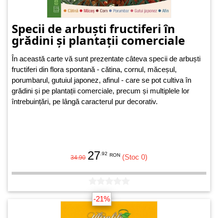
Specii de arbuști fructiferi în
grădini și plantații comerciale
În această carte vă sunt prezentate câteva specii de arbuști
fructiferi din flora spontană - cătina, cornul, măceșul,
porumbarul, gutuiul japonez, afinul - care se pot cultiva în
grădini și pe plantații comerciale, precum și multiplele lor
întrebuințări, pe lângă caracterul pur decorativ.
27
.92
RON
(Stoc 0)
34.90
-21%