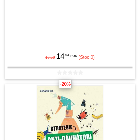
14
.03
RON
(Stoc 0)
16.50
-20%