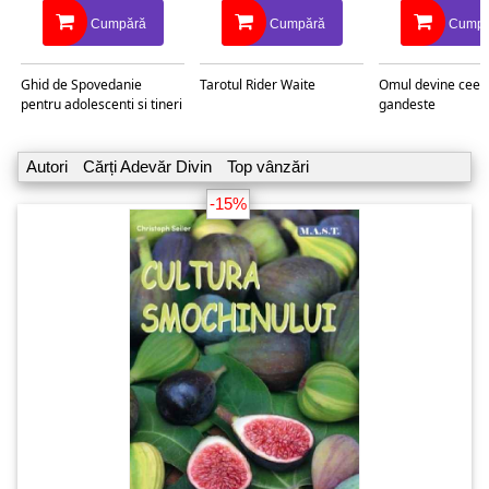
Cumpără
Cumpără
Cumpă
Ghid de Spovedanie
Tarotul Rider Waite
Omul devine ceea
pentru adolescenti si tineri
gandeste
Autori
Cărți Adevăr Divin
Top vânzări
-15%