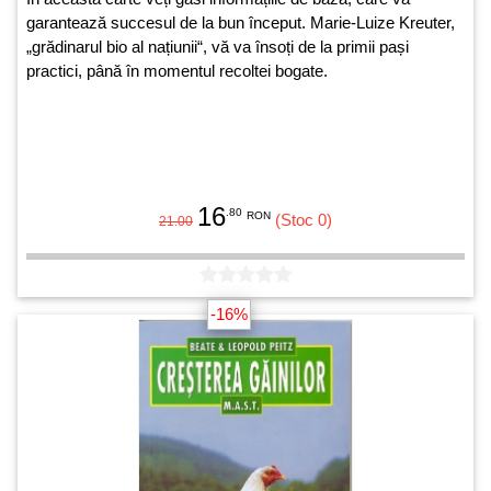
garantează succesul de la bun început. Marie-Luize Kreuter,
„grădinarul bio al națiunii“, vă va însoți de la primii pași
practici, până în momentul recoltei bogate.
16
.80
RON
(Stoc 0)
21.00
-16%