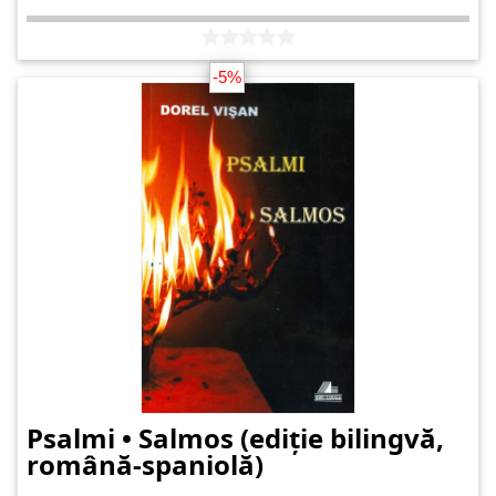
-5%
Psalmi • Salmos (ediție bilingvă,
română-spaniolă)