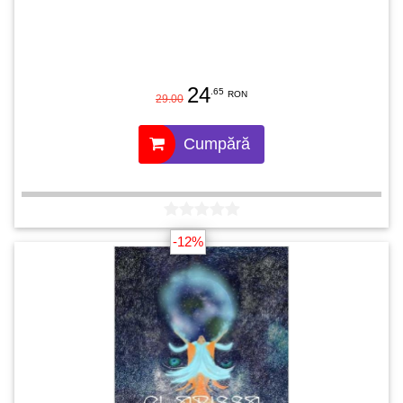
24
.65
RON
29.00
Cumpără
-12%