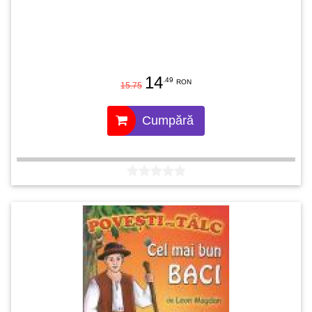
14
.49
RON
15.75
Cumpără