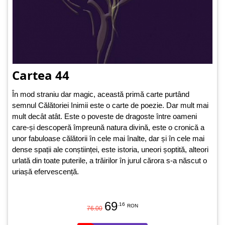
Cartea 44
În mod straniu dar magic, această primă carte purtând
semnul Călătoriei Inimii este o carte de poezie. Dar mult mai
mult decât atât. Este o poveste de dragoste între oameni
care-și descoperă împreună natura divină, este o cronică a
unor fabuloase călătorii în cele mai înalte, dar și în cele mai
dense spații ale conștiinței, este istoria, uneori șoptită, alteori
urlată din toate puterile, a trăirilor în jurul cărora s-a născut o
uriașă efervescență.
69
.16
RON
76.00