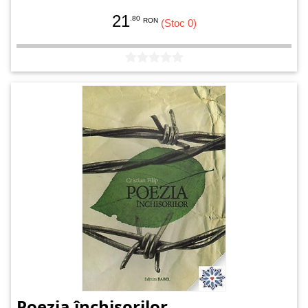
21
.80
RON
(Stoc 0)
Poezia închisorilor