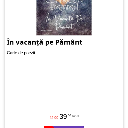
În vacanță pe Pământ
Carte de poezii.
39
.60
RON
45.00