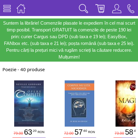
Suntem la librărie! Comenzile plasate le expediem în cel mai scurt
timp posibil. Transport GRATUIT la comenzile de peste 190 lei
prin: curier Cargus sau DPD (sub taxa e 19 lei); EasyBox,
FANbox etc. (sub taxa e 21 lei); poșta română (sub taxa e 25 lei).
Pentru cărți la prețuri mici vă rugăm scrieți la căutare reducere.
Mulțumim!
Poezie - 40 produse
63
57
58
.20
.60
.40
RON
RON
79.00
72.00
73.00