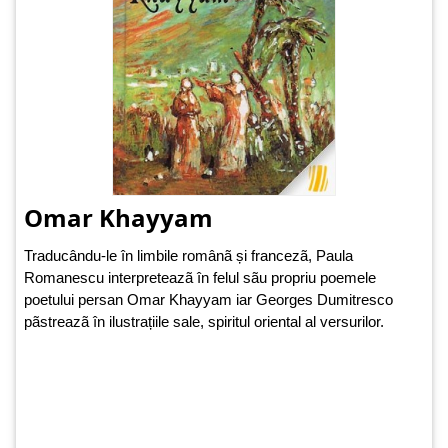
Omar Khayyam
Traducându-le în limbile românã și francezã, Paula
Romanescu interpreteazã în felul sãu propriu poemele
poetului persan Omar Khayyam iar Georges Dumitresco
pãstreazã în ilustrațiile sale, spiritul oriental al versurilor.