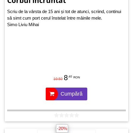
Corbul încruntat
Scriu de la vârsta de 15 ani și tot de atunci, scriind, continui
să simt cum port cerul înstelat între mâinile mele.
Simo Liviu Mihai
8
.40
RON
10.50
Cumpără
-20%