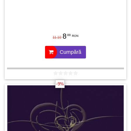
8
.88
RON
11.10
Cumpără
-9%