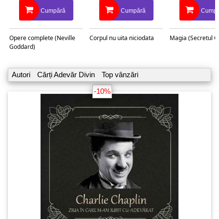
Cumpără
Cumpără
Cumpă
Opere complete (Neville
Corpul nu uita niciodata
Magia (Secretul C
Goddard)
Autori
Cărți Adevăr Divin
Top vânzări
-10%