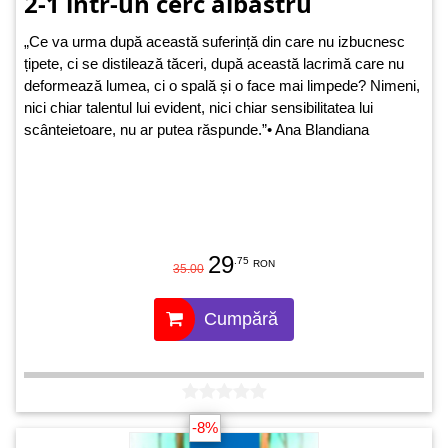
2-1 intr-un cerc albastru
„Ce va urma după această suferință din care nu izbucnesc
țipete, ci se distilează tăceri, după această lacrimă care nu
deformează lumea, ci o spală și o face mai limpede? Nimeni,
nici chiar talentul lui evident, nici chiar sensibilitatea lui
scânteietoare, nu ar putea răspunde.”• Ana Blandiana
29
.75
RON
35.00
Cumpără
-8%