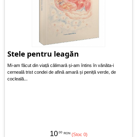
Stele pentru leagăn
Mi-am făcut din viață călimară și-am întins în vănăta-i
cerneală trist condei de afină amară și peniță verde, de
cocleală...
10
.00
RON
(Stoc 0)