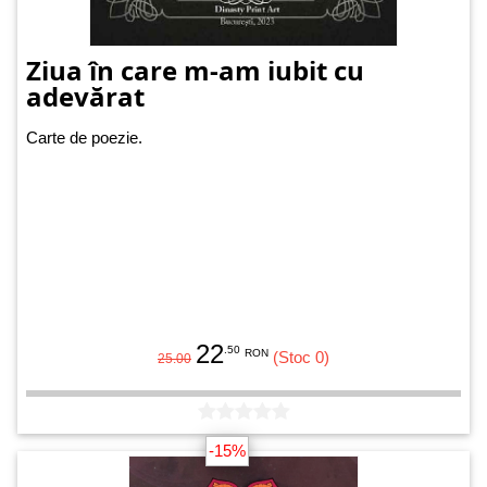
Ziua în care m-am iubit cu
adevărat
Carte de poezie.
22
.50
RON
(Stoc 0)
25.00
-15%