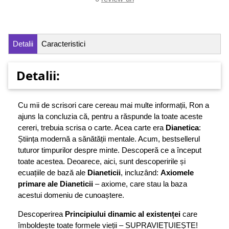
Detalii
Caracteristici
Detalii:
Cu mii de scrisori care cereau mai multe informații, Ron a
ajuns la concluzia că, pentru a răspunde la toate aceste
cereri, trebuia scrisa o carte. Acea carte era
Dianetica
:
Știința modernă a sănătății mentale. Acum, bestsellerul
tuturor timpurilor despre minte. Descoperă ce a început
toate acestea. Deoarece, aici, sunt descoperirile și
ecuațiile de bază ale
Dianeticii
, incluzând:
Axiomele
primare ale Dianeticii
– axiome, care stau la baza
acestui domeniu de cunoaștere.
Descoperirea
Principiului dinamic al existenței
care
îmboldește toate formele vieții – SUPRAVIEȚUIEȘTE!