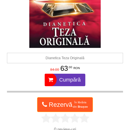
Dianetica Teza Originală
63
.00
RON
84.00
Cumpără
în librăria
Rezervă
din
Brașov
0
review-uri