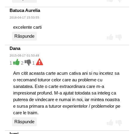
Batuca Aurelia
2018-04-17 15:53:55
excelente carti
Răspunde
Dana
2015-08-17 01:53:49
1
2
1
Am citit aceasta carte acum cativa ani si nu incetez sa
o recomand toturor celor care au probleme cu
sanatatea. Este o carte extraordinara care m-a
impresionat profund. M-a ajutat totodata sa inteleg ca
puterea de vindecare e numai in noi, iar mintea noastra
e sursa primara a tuturor experientelor / problemelor pe
care le traim.
Răspunde
lumi