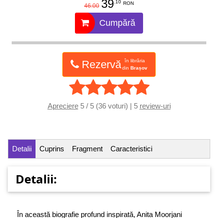
39
.10
RON
46.00
Cumpără
în librăria
Rezervă
din
Brașov
Apreciere
5 / 5 (36 voturi) | 5
review-uri
Detalii
Cuprins
Fragment
Caracteristici
Detalii:
În această biografie profund inspirată, Anita Moorjani