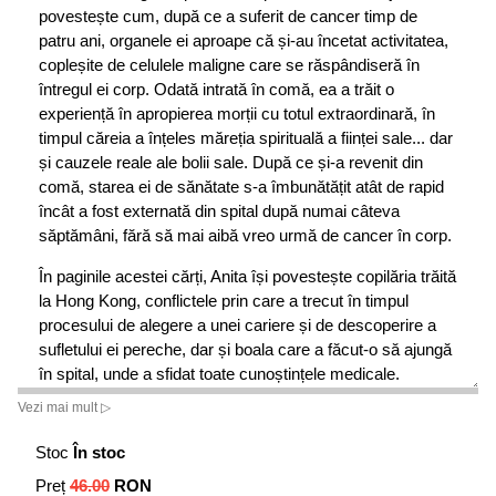
povestește cum, după ce a suferit de cancer timp de
patru ani, organele ei aproape că și-au încetat activitatea,
copleșite de celulele maligne care se răspândiseră în
întregul ei corp. Odată intrată în comă, ea a trăit o
experiență în apropierea morții cu totul extraordinară, în
timpul căreia a înțeles măreția spirituală a ființei sale... dar
și cauzele reale ale bolii sale. După ce și-a revenit din
comă, starea ei de sănătate s-a îmbunătățit atât de rapid
încât a fost externată din spital după numai câteva
săptămâni, fără să mai aibă vreo urmă de cancer în corp.
În paginile acestei cărți, Anita își povestește copilăria trăită
la Hong Kong, conflictele prin care a trecut în timpul
procesului de alegere a unei cariere și de descoperire a
sufletului ei pereche, dar și boala care a făcut-o să ajungă
în spital, unde a sfidat toate cunoștințele medicale.
Vezi mai mult ▷
Făcând parte dintr-o familie hindusă ce trăia în mijlocul
unei comunități chineze și britanice, Anita a crescut într-un
Stoc
În stoc
mediu cultural conflictual, în care obiceiurile culturale și
Preț
46.00
RON
religioase se băteau cap în cap. După ani de încercări de