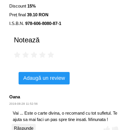
a-și găsi propria cale în timp ce încerca să facă față
Discount
15%
inclusiv așteptărilor celor din jurul ei, ea a trăit marea
Preț final
39.10 RON
revelație – în urma unei experiențe în apropierea morții –
că puterea de a se vindeca singură se află în interiorul ei...
I.S.B.N.
978-606-8080-87-1
și că în acest Univers există miracole pe care nu și le-ar fi
imaginat niciodată până atunci.
Notează
Cartea de față dovedește dincolo de orice îndoială că noi
suntem ființe spirituale care trăiesc o experiență umană...
și că suntem cu toții UNA.
Adaugă un review
Oana
2019-08-28 11:52:56
Vai ... Este o carte divina, o recomand cu tot sufletul. Te
ajuta sa mai faci un pas spre tine insati. Minunata !
Răspunde