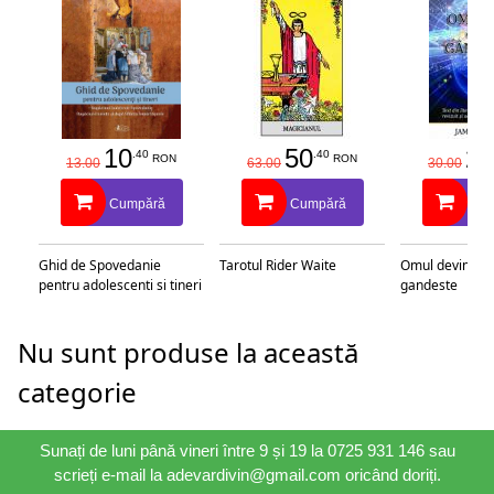
10
50
25
.40
.40
RON
RON
13.00
63.00
30.00
Cumpără
Cumpără
Cu
Ghid de Spovedanie
Tarotul Rider Waite
Omul devine c
pentru adolescenti si tineri
gandeste
Nu sunt produse la această
categorie
Sunați de luni până vineri între 9 și 19 la 0725 931 146 sau
scrieți e-mail la adevardivin@gmail.com oricând doriți.