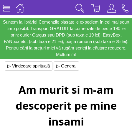
Suntem la librărie! Comenzile plasate le expediem în cel mai scurt
timp posibil. Transport GRATUIT la comenzile de peste 190 lei
prin: curier Cargus sau DPD (sub taxa e 19 lei); EasyBox,
FANbox etc. (sub taxa e 21 lei); poșta română (sub taxa e 25 lei).
Pentru cărți la prețuri mici vă rugăm scrieți la căutare reducere.
Mulțumim!
▷ Vindecare spirituală
▷ General
Am murit si m-am
descoperit pe mine
insami