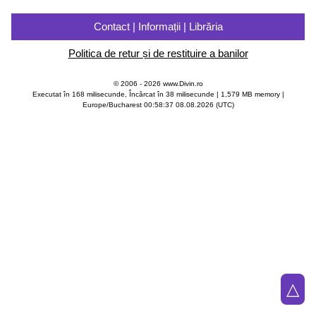
Contact | Informații | Librăria
Politica de retur și de restituire a banilor
© 2006 - 2026 www.Divin.ro
Executat în 168 milisecunde, Încărcat în
38
milisecunde | 1,579 MB memory |
Europe/Bucharest 00:58:37 08.08.2026 (UTC)
△