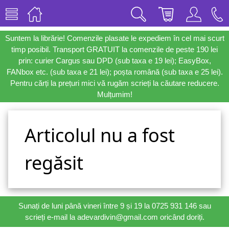
Suntem la librărie! Comenzile plasate le expediem în cel mai scurt
timp posibil. Transport GRATUIT la comenzile de peste 190 lei
prin: curier Cargus sau DPD (sub taxa e 19 lei); EasyBox,
FANbox etc. (sub taxa e 21 lei); poșta română (sub taxa e 25 lei).
Pentru cărți la prețuri mici vă rugăm scrieți la căutare reducere.
Mulțumim!
Articolul nu a fost
regăsit
Sunați de luni până vineri între 9 și 19 la 0725 931 146 sau
scrieți e-mail la adevardivin@gmail.com oricând doriți.