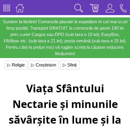
Suntem la librărie! Comenzile plasate le expediem în cel mai scurt
timp posibil. Transport GRATUIT la comenzile de peste 190 lei
prin: curier Cargus sau DPD (sub taxa e 19 lei); EasyBox,
FANbox etc. (sub taxa e 21 lei); poșta română (sub taxa e 25 lei).
Pentru cărți la prețuri mici vă rugăm scrieți la căutare reducere.
Mulțumim!
▷ Religie
▷ Creștinism
▷ Sfinți
Viața Sfântului
Nectarie și minunile
săvârșite în lume și la