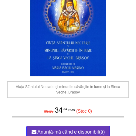
Viața Sfântului Nectarie și minunile săvârșite în lume și la Șinca
Veche, Brașov
34
.34
RON
(Stoc 0)
38.15
Anunță-mă când e disponibil(ă)