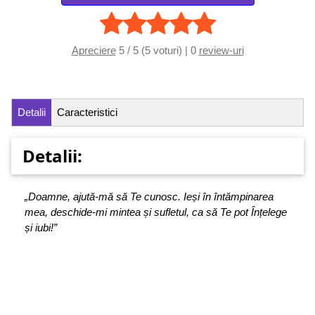
Apreciere
5 / 5 (5 voturi) | 0
review-uri
Detalii
Caracteristici
Detalii:
„Doamne, ajută-mă să Te cunosc. Ieși în întămpinarea
mea, deschide-mi mintea și sufletul, ca să Te pot Înțelege
și iubi!”