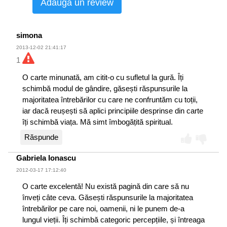
Adaugă un review
simona
2013-12-02 21:41:17
1
O carte minunată, am citit-o cu sufletul la gură. Îți
schimbă modul de gândire, găsești răspunsurile la
majoritatea întrebărilor cu care ne confruntăm cu toții,
iar dacă reușești să aplici principiile desprinse din carte
îți schimbă viața. Mă simt îmbogățită spiritual.
Răspunde
Gabriela Ionascu
2012-03-17 17:12:40
O carte excelentă! Nu există pagină din care să nu
înveți câte ceva. Găsești răspunsurile la majoritatea
întrebărilor pe care noi, oamenii, ni le punem de-a
lungul vieții. Îți schimbă categoric percepțiile, și întreaga