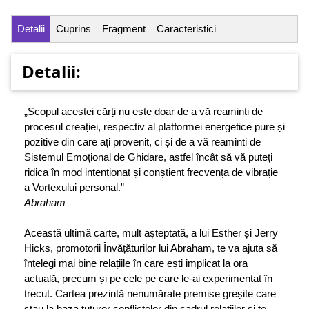
Detalii
Cuprins
Fragment
Caracteristici
Detalii:
„Scopul acestei cărți nu este doar de a vă reaminti de
procesul creației, respectiv al platformei energetice pure și
pozitive din care ați provenit, ci și de a vă reaminti de
Sistemul Emoțional de Ghidare, astfel încât să vă puteți
ridica în mod intenționat și conștient frecvența de vibrație
a Vortexului personal.”
Abraham
Această ultimă carte, mult așteptată, a lui Esther și Jerry
Hicks, promotorii Învățăturilor lui Abraham, te va ajuta să
înțelegi mai bine relațiile în care ești implicat la ora
actuală, precum și pe cele pe care le-ai experimentat în
trecut. Cartea prezintă nenumărate premise greșite care
stau la baza tuturor conflictelor din cadrul relațiilor și te