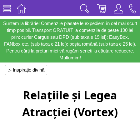
Suntem la librărie! Comenzile plasate le expediem în cel mai scurt
timp posibil. Transport GRATUIT la comenzile de peste 190 lei
prin: curier Cargus sau DPD (sub taxa e 19 lei); EasyBox,
FANbox etc. (sub taxa e 21 lei); poșta română (sub taxa e 25 lei).
Pentru cărți la prețuri mici vă rugăm scrieți la căutare reducere.
Mulțumim!
▷ Inspirație divină
Relațiile și Legea
Atracției (Vortex)