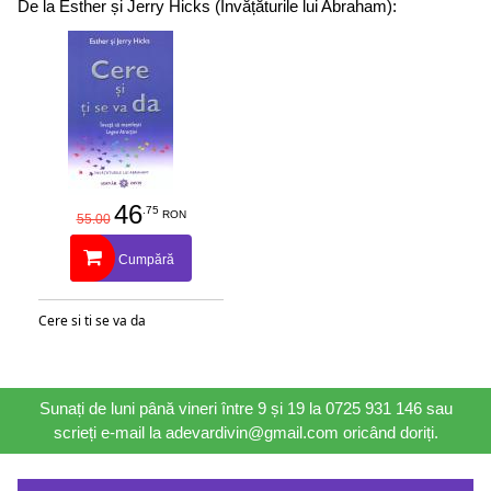
De la Esther și Jerry Hicks (Învățăturile lui Abraham):
46
.75
RON
55.00
Cumpără
Cere si ti se va da
Sunați de luni până vineri între 9 și 19 la 0725 931 146 sau
scrieți e-mail la adevardivin@gmail.com oricând doriți.