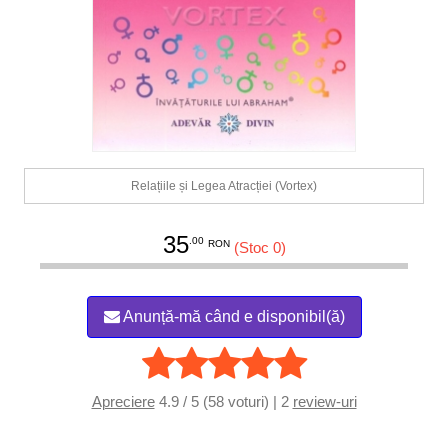
Relațiile și Legea Atracției (Vortex)
35
.00
RON
(Stoc 0)
Anunță-mă când e disponibil(ă)
Apreciere
4.9 / 5 (58 voturi) | 2
review-uri