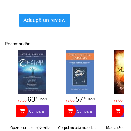
Adaugă un review
Recomandări:
63
57
58
.20
.60
RON
RON
79.00
72.00
73.00
Cumpără
Cumpără
Cu
Opere complete (Neville
Corpul nu uita niciodata
Magia (Secretu