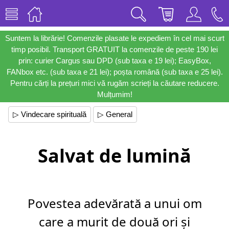
Suntem la librărie! Comenzile plasate le expediem în cel mai scurt
timp posibil. Transport GRATUIT la comenzile de peste 190 lei
prin: curier Cargus sau DPD (sub taxa e 19 lei); EasyBox,
FANbox etc. (sub taxa e 21 lei); poșta română (sub taxa e 25 lei).
Pentru cărți la prețuri mici vă rugăm scrieți la căutare reducere.
Mulțumim!
▷ Vindecare spirituală
▷ General
Salvat de lumină
Povestea adevărată a unui om
care a murit de două ori și