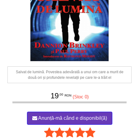
Salvat de lumină. Povestea adevărată a unui om care a murit de
două ori și profundele revelații pe care le-a trăit el
19
.00
RON
(Stoc 0)
Anunță-mă când e disponibil(ă)