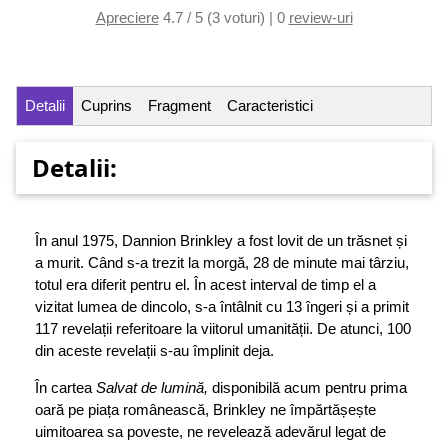
Apreciere
4.7 / 5 (3 voturi) | 0
review-uri
Detalii
Cuprins
Fragment
Caracteristici
Detalii:
În anul 1975, Dannion Brinkley a fost lovit de un trăsnet și
a murit. Când s-a trezit la morgă, 28 de minute mai târziu,
totul era diferit pentru el. În acest interval de timp el a
vizitat lumea de dincolo, s-a întâlnit cu 13 îngeri și a primit
117 revelații referitoare la viitorul umanității. De atunci, 100
din aceste revelații s-au împlinit deja.
În cartea
Salvat de lumină,
disponibilă acum pentru prima
oară pe piața românească, Brinkley ne împărtășește
uimitoarea sa poveste, ne revelează adevărul legat de