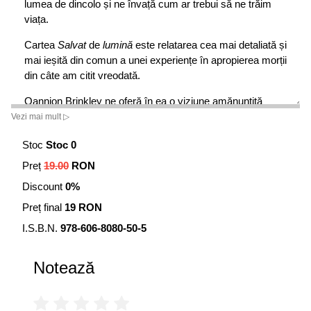
lumea de dincolo și ne învață cum ar trebui să ne trăim
viața.
Cartea
Salvat
de
lumină
este relatarea cea mai detaliată și
mai ieșită din comun a unei experiențe în apropierea morții
din câte am citit vreodată.
Oannion Brinkley ne oferă în ea o viziune amănunțită
referitoare la viața din lumea de dincolo, dar mai ales la
Vezi mai mult ▷
modul în care ar trebui să ne trăim viața în această
Stoc
Stoc 0
dimensiune fizică. Imposibil de trecut cu vederea,
povestea lui Brinkley reprezintă un tribut adus spiritului
Preț
19.00
RON
uman.
Discount
0%
Dr. Melvin Morse, autorul cărții
Transformat de lumină
Preț final
19 RON
I.S.B.N.
978-606-8080-50-5
Notează