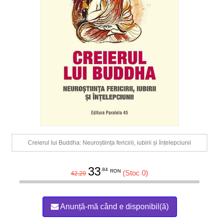
Creierul lui Buddha: Neuroștiința fericirii, iubirii și înțelepciunii
33
.84
RON
(Stoc 0)
42.29
Anunță-mă când e disponibil(ă)