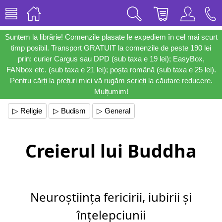
Suntem la librărie! Comenzile plasate le expediem în cel mai scurt
timp posibil. Transport GRATUIT la comenzile de peste 190 lei
prin: curier Cargus sau DPD (sub taxa e 19 lei); EasyBox,
FANbox etc. (sub taxa e 21 lei); poșta română (sub taxa e 25 lei).
Pentru cărți la prețuri mici vă rugăm scrieți la căutare reducere.
Mulțumim!
▷ Religie
▷ Budism
▷ General
Creierul lui Buddha
Neuroștiința fericirii, iubirii și
înțelepciunii