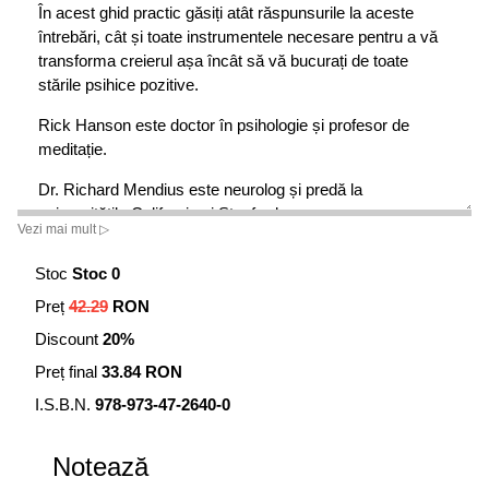
În acest ghid practic găsiți atât răspunsurile la aceste
întrebări, cât și toate instrumentele necesare pentru a vă
transforma creierul așa încât să vă bucurați de toate
stările psihice pozitive.
Rick Hanson este doctor în psihologie și profesor de
meditație.
Dr. Richard Mendius este neurolog și predă la
universitățile California și Stanford.
Vezi mai mult ▷
Progresele științifice recente au demonstrat că creierul
Stoc
Stoc 0
unui adult rămâne deschis la schimbare pe întreaga
durată a vieții. Deși în trecut numeroși specialiști în
Preț
42.29
RON
neuroștiință susțineau că mintea este doar activitatea
Discount
20%
creierului, acum putem analiza legătura dintre cele două
Preț final
33.84 RON
dimensiuni ale vieții noastre dintr-o altă perspectivă. Dacă
vom considera mintea un proces relațional ce reglează
I.S.B.N.
978-973-47-2640-0
fluxul de energie și informații, vom descoperi că, de fapt, o
putem folosi pentru a ne modifica creierul. Adevărul este
Notează
că felul în care ne concentrăm, felul în care direcționăm