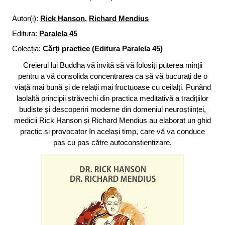
Autor(i):
Rick Hanson
,
Richard Mendius
Editura:
Paralela 45
Colecția:
Cărți practice (Editura Paralela 45)
Creierul lui Buddha vă invită să vă folosiți puterea minții
pentru a vă consolida concentrarea ca să vă bucurați de o
viață mai bună și de relații mai fructuoase cu ceilalți. Punând
laolaltă principii străvechi din practica meditativă a tradițiilor
budiste și descoperiri moderne din domeniul neuroștiinței,
medicii Rick Hanson și Richard Mendius au elaborat un ghid
practic și provocator în același timp, care vă va conduce
pas cu pas către autoconștientizare.