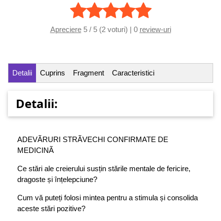
Apreciere
5 / 5 (2 voturi) | 0
review-uri
Detalii
Cuprins
Fragment
Caracteristici
Detalii:
ADEVÃRURI STRÃVECHI CONFIRMATE DE
MEDICINÃ
Ce stări ale creierului susțin stările mentale de fericire,
dragoste și înțelepciune?
Cum vă puteți folosi mintea pentru a stimula și consolida
aceste stări pozitive?