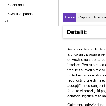
• Cont nou
• Am uitat parola
Detalii
Cuprins
Fragme
500
Detalii:
Autorul de bestseller Ru
aruncă un văl asupra perc
de vechile noastre paradig
înșelare. Pentru a putea
trebuie să înveți nimic și
nu trebuie să dorești și n
recunoști forțele din tine,
accepți în mod conștient c
forțe, te eliberezi și îți p
călătorie inițiatică fascina
Calea spre adevăr duce pr