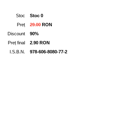
Stoc
Stoc 0
Preț
29.00
RON
Discount
90%
Preț final
2.90 RON
I.S.B.N.
978-606-8080-77-2