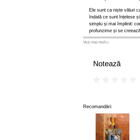
Ele sunt ca niște văluri 
îndată ce sunt înțelese și
simplu și mai împlinit: con
profunzime și se creează 
Ruediger Schache te poart
Vezi mai mult ▷
Cel care află cât de vind
iubească tot mai mult, atât
Notează
Recomandări: