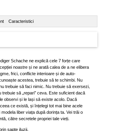
nt
Caracteristici
ediger Schache ne explică cele 7 forțe care
epției noastre și ne arată calea de a ne elibera
me, frici, conflicte interioare și de auto-
 cunoaște acestea, trebuie să te schimbi. Nu
 nu trebuie să faci nimic. Nu trebuie să exersezi,
u trebuie să „repari” ceva. Este suficient dacă
 le observi și le lași să existe acolo. Dacă
eea ce există, și înțelegi tot mai bine acele
oți modela liber viața după dorința ta. Vei trăi o
ntă, către secretele propriei tale vieți.
in șapte iluzii.