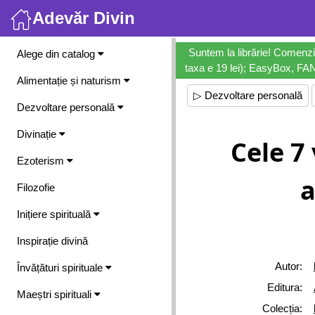
Adevăr Divin
Meniu
Suntem la librărie! Comenzi
Alege din catalog
taxa e 19 lei); EasyBox, FANb
Alimentație și naturism
▷ Dezvoltare personală
Dezvoltare personală
Divinație
Cele 7 
Ezoterism
a
Filozofie
Inițiere spirituală
Inspirație divină
Autor:
Învățături spirituale
Editura:
Maeștri spirituali
Colecția: