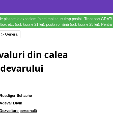
le plasate le expediem în cel mai scurt timp posibil. Transport GRAT
ox etc. (sub taxa e 21 lei); poșta română (sub taxa e 25 lei). Pentru 
▷ General
valuri din calea
devarului
Ruediger Schache
Adevăr Divin
Dezvoltare personală