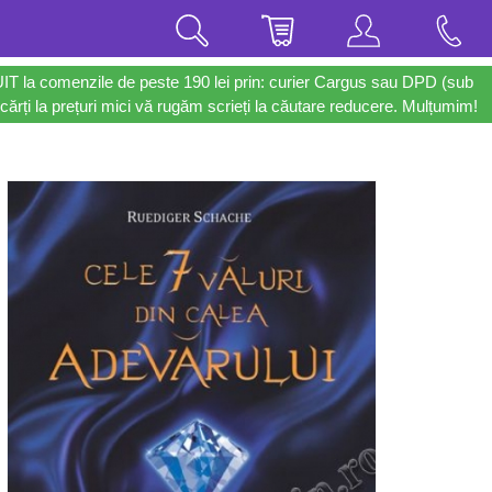
UIT la comenzile de peste 190 lei prin: curier Cargus sau DPD (sub
cărți la prețuri mici vă rugăm scrieți la căutare reducere. Mulțumim!