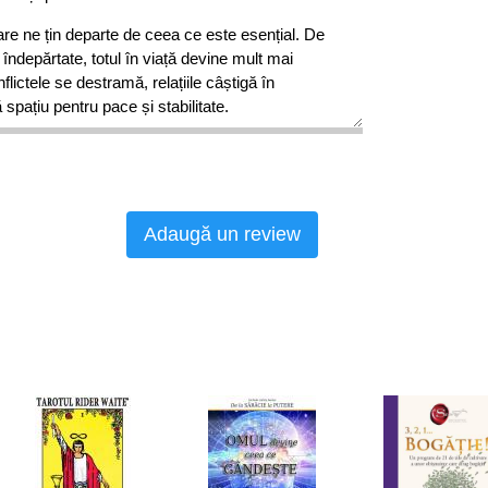
care ne țin departe de ceea ce este esențial. De
 îndepărtate, totul în viață devine mult mai
flictele se destramă, relațiile câștigă în
spațiu pentru pace și stabilitate.
ă, în șapte pași, prin procesul de eliberare.
ecător acționează adevărul personal, învață să
 pe sine însuși cât și pe ceilalți.
Adaugă un review