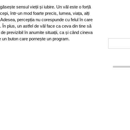
ăsește sensul vieții și iubire. Un văl este o forță
epi, într-un mod foarte precis, lumea, viața, alți
. Adesea, percepția nu corespunde cu felul în care
. În plus, un astfel de văl face ca ceva din tine să
 de previzibil în anumite situații, ca și când cineva
pe un buton care pornește un program.