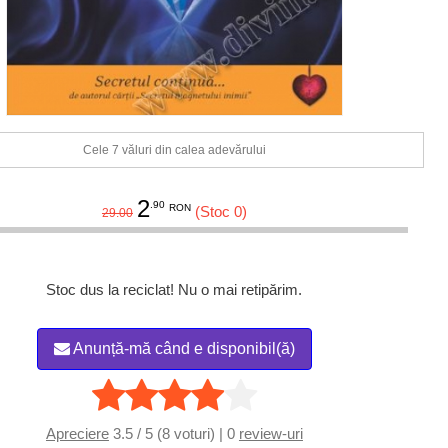
Cele 7 văluri din calea adevărului
2
.90
RON
(Stoc 0)
29.00
Stoc dus la reciclat! Nu o mai retipărim.
Anunță-mă când e disponibil(ă)
Apreciere
3.5 / 5 (8 voturi) | 0
review-uri