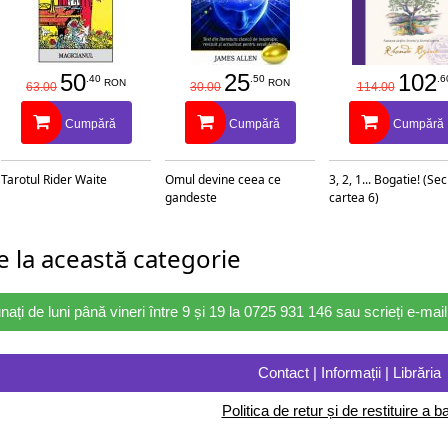
50
25
102
.40
.50
.6
RON
RON
63.00
30.00
114.00
Cumpără
Cumpără
Cumpără
Tarotul Rider Waite
Omul devine ceea ce
3, 2, 1... Bogatie! (Se
gandeste
cartea 6)
 la această categorie
nați de luni până vineri între 9 și 19 la 0725 931 146 sau scrieți e-ma
Contact | Informații | Librăria
Politica de retur și de restituire a ba