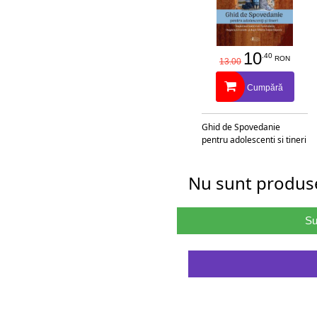
10
.40
RON
13.00
Cumpără
Ghid de Spovedanie
pentru adolescenti si tineri
Nu sunt produse
Su