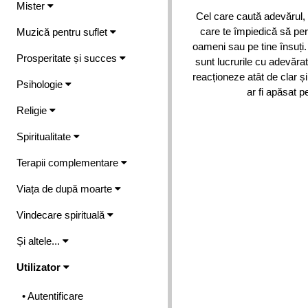
Mister
Cel care caută adevărul, g
care te împiedică să perc
Muzică pentru suflet
oameni sau pe tine însuți
Prosperitate și succes
sunt lucrurile cu adevărat
reacționeze atât de clar și
Psihologie
ar fi apăsat 
Religie
Spiritualitate
Terapii complementare
Viața de după moarte
Vindecare spirituală
Și altele...
Utilizator
• Autentificare