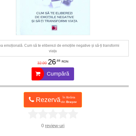
ea emoțională. Cum să te eliberezi de emoțiile negative și să-ți transformi
viața
26
.88
RON
32.00
Cumpără
în librăria
Rezervă
din
Brașov
0
review-uri