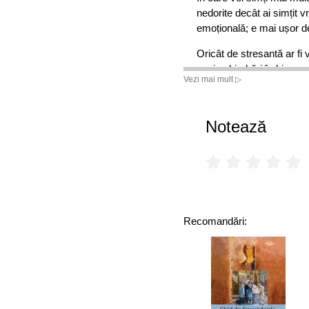
nedorite decât ai simțit v
emoțională; e mai ușor de
Oricât de stresantă ar fi
unei schimbări în bine.
Vezi mai mult ▷
Judith Orloff
Notează
Recomandări: