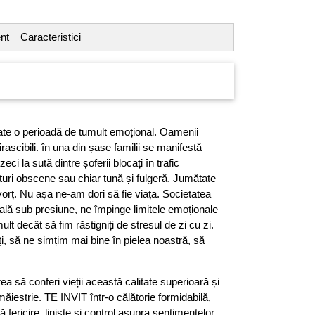
nt
Caracteristici
ate o perioadă de tumult emoțional. Oamenii
irascibili. în una din șase familii se manifestă
ci la sută dintre șoferii blocați în trafic
turi obscene sau chiar tună și fulgeră. Jumătate
ivorț. Nu așa ne-am dori să fie viața. Societatea
ală sub presiune, ne împinge limitele emoționale
t decât să fim răstigniți de stresul de zi cu zi.
ți, să ne simțim mai bine în pielea noastră, să
rea să conferi vieții această calitate superioară și
ăiestrie. TE INVIT într-o călătorie formidabilă,
ă fericire, liniște și control asupra sentimentelor