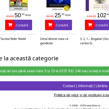
50
25
102
.40
.50
.6
RON
RON
63.00
30.00
114.00
Cumpără
Cumpără
Cumpără
Tarotul Rider Waite
Omul devine ceea ce
3, 2, 1... Bogatie! (Se
gandeste
cartea 6)
 la această categorie
nați de luni până vineri între 9 și 19 la 0725 931 146 sau scrieți e-ma
Contact | Informații | Librăria
Politica de retur și de restituire a ba
© 2006 - 2026 www.Divin.ro