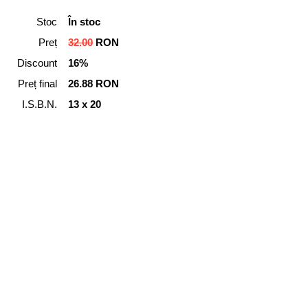
Stoc
În stoc
Preț
32.00
RON
Discount
16%
Preț final
26.88 RON
I.S.B.N.
13 x 20