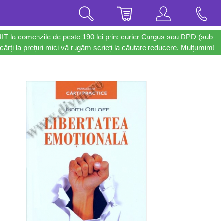
UIT la comenzile de peste 190 lei prin: curier Cargus sau DPD (sub
cărți la prețuri mici vă rugăm scrieți la căutare reducere. Mulțumim!