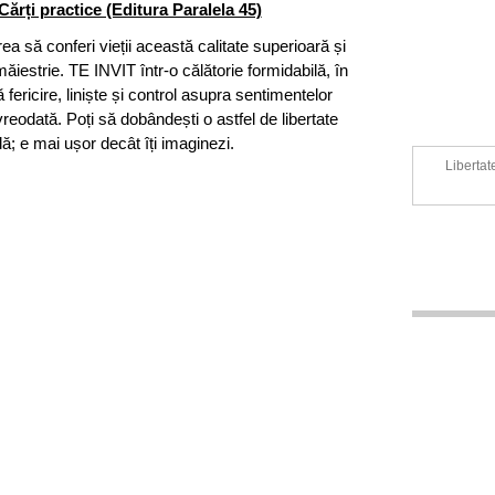
Cărți practice (Editura Paralela 45)
rea să conferi vieții această calitate superioară și
ăiestrie. TE INVIT într-o călătorie formidabilă, în
 fericire, liniște și control asupra sentimentelor
vreodată. Poți să dobândești o astfel de libertate
ă; e mai ușor decât îți imaginezi.
Libertat