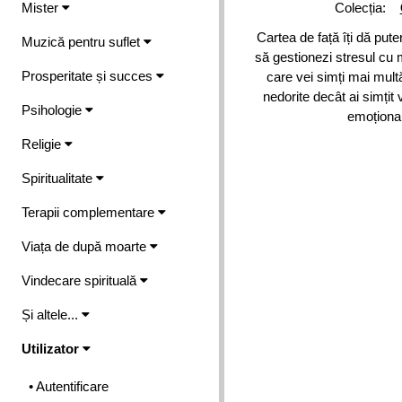
Mister
Colecția:
Cartea de față îți dă pute
Muzică pentru suflet
să gestionezi stresul cu m
Prosperitate și succes
care vei simți mai multă
nedorite decât ai simțit 
Psihologie
emoțional
Religie
Spiritualitate
Terapii complementare
Viața de după moarte
Vindecare spirituală
Și altele...
Utilizator
• Autentificare