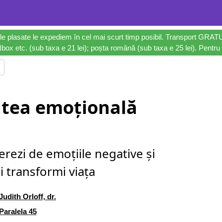
le plasate le expediem în cel mai scurt timp posibil. Transport GRAT
ox etc. (sub taxa e 21 lei); poșta română (sub taxa e 25 lei). Pentru 
atea emoțională
erezi de emoțiile negative și
ți transformi viața
Judith Orloff, dr.
Paralela 45