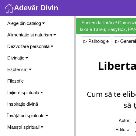
Adevăr Divin
Meniu
Suntem la librărie! Comenzi
Alege din catalog
taxa e 19 lei); EasyBox, FANb
Alimentație și naturism
▷ Psihologie
▷ General
Dezvoltare personală
Divinație
Libert
Ezoterism
Filozofie
Cum să te elib
Inițiere spirituală
să-
Inspirație divină
Învățături spirituale
Autor:
Maeștri spirituali
Editura: