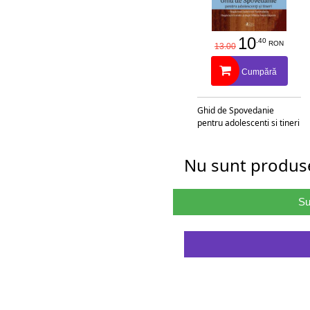
10
.40
RON
13.00
Cumpără
Ghid de Spovedanie
pentru adolescenti si tineri
Nu sunt produse
Su