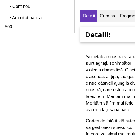
• Cont nou
Detalii
Cuprins
Fragme
• Am uitat parola
500
Detalii:
Societatea noastră străb
sunt agitați, schimbători, 
violența domestică. Cincize
claxonează, țipă, fac ges
dintre căsnicii ajung la d
noastră, care este ca o o
la extrem. Merităm mai mul
Merităm să fim mai ferici
avem relații sănătoase.
Cartea de față îți dă pute
să gestionezi stresul cu m
în care vei simți mai mult