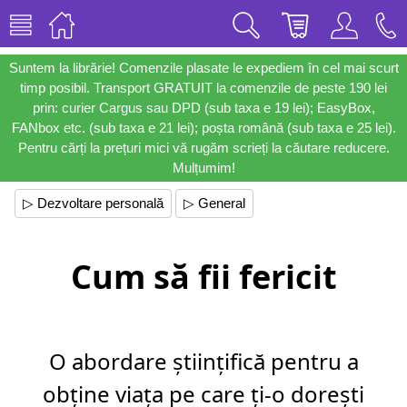
Suntem la librărie! Comenzile plasate le expediem în cel mai scurt
timp posibil. Transport GRATUIT la comenzile de peste 190 lei
prin: curier Cargus sau DPD (sub taxa e 19 lei); EasyBox,
FANbox etc. (sub taxa e 21 lei); poșta română (sub taxa e 25 lei).
Pentru cărți la prețuri mici vă rugăm scrieți la căutare reducere.
Mulțumim!
▷ Dezvoltare personală
▷ General
Cum să fii fericit
O abordare științifică pentru a
obține viața pe care ți-o dorești