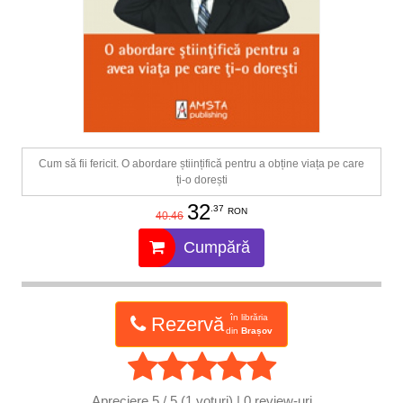
Cum să fii fericit. O abordare științifică pentru a obține viața pe care
ți-o dorești
32
.37
RON
40.46
Cumpără
în librăria
Rezervă
din
Brașov
Apreciere
5 / 5 (1 voturi) | 0
review-uri