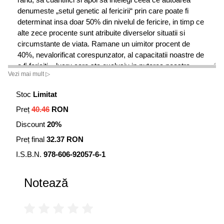
denumeste „setul genetic al fericirii“ prin care poate fi
determinat insa doar 50% din nivelul de fericire, in timp ce
alte zece procente sunt atribuite diverselor situatii si
circumstante de viata. Ramane un uimitor procent de
40%, nevalorificat corespunzator, al capacitatii noastre de
a fi fericiti – lucru care sta exclusiv in puterea noastra.
Vezi mai mult ▷
Cartea contine exercitii pentru practicarea optimismului,
Stoc
Limitat
destinate momentelor cand ne imaginam cum va fi
Preț
40.46
RON
viitorul, instructiuni referitoare la modul in care putem
savura mai bine placerile vietii, precum si explicatii
Discount
20%
cuprinzatoare legate de importanta de a avea o viata
Preț final
32.37 RON
activa. Este accentuata permanent ideea ca fericirea
depinde de noi si ca noi avem puterea de a o controla,
I.S.B.N.
978-606-92057-6-1
fiind demontate si cateva mituri care complica problemele.
Notează
SONJA LYUBOMIRSKY este profesor de psihologie la
Universitatea din California. Are un master la Harvard si
este doctor in psihologie sociala, titlu obtinut la Stanford. A
primit mai multe premii de specialitate, inclusiv Premiul