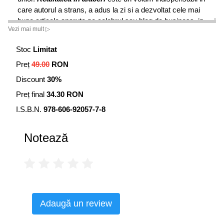
care autorul a strans, a adus la zi si a dezvoltat cele mai
bune articole aparute pe celebrul sau blog de business, in
Vezi mai mult ▷
inimitabilul si originalul sau stil cu care abordeaza lumea
afacerilor.
Stoc
Limitat
Preț
49.00
RON
Discount
30%
Preț final
34.30 RON
I.S.B.N.
978-606-92057-7-8
Notează
Adaugă un review