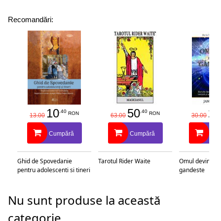
Recomandări:
10
50
25
.40
.40
RON
RON
13.00
63.00
30.00
Cumpără
Cumpără
Cu
Ghid de Spovedanie
Tarotul Rider Waite
Omul devine c
pentru adolescenti si tineri
gandeste
Nu sunt produse la această
categorie