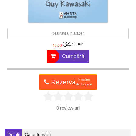
Realitatea în afaceri
34
.30
RON
49.00
Cumpără
în librăria
Rezervă
din
Brașov
0
review-uri
Detalii
Caracteristici