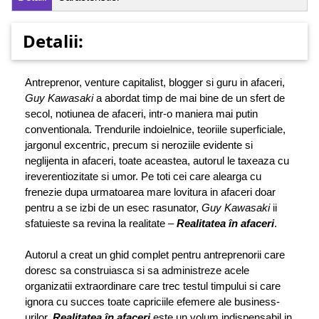
Detalii:
Antreprenor, venture capitalist, blogger si guru in afaceri,
Guy Kawasaki
a abordat timp de mai bine de un sfert de
secol, notiunea de afaceri, intr-o maniera mai putin
conventionala. Trendurile indoielnice, teoriile superficiale,
jargonul excentric, precum si neroziile evidente si
neglijenta in afaceri, toate aceastea, autorul le taxeaza cu
ireverentiozitate si umor. Pe toti cei care alearga cu
frenezie dupa urmatoarea mare lovitura in afaceri doar
pentru a se izbi de un esec rasunator,
Guy Kawasaki
ii
sfatuieste sa revina la realitate –
Realitatea în afaceri
.
Autorul a creat un ghid complet pentru antreprenorii care
doresc sa construiasca si sa administreze acele
organizatii extraordinare care trec testul timpului si care
ignora cu succes toate capriciile efemere ale business-
urilor.
Realitatea în afaceri
este un volum indispensabil in