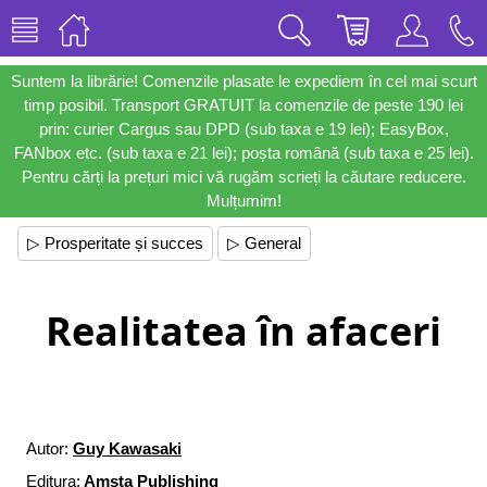
Suntem la librărie! Comenzile plasate le expediem în cel mai scurt
timp posibil. Transport GRATUIT la comenzile de peste 190 lei
prin: curier Cargus sau DPD (sub taxa e 19 lei); EasyBox,
FANbox etc. (sub taxa e 21 lei); poșta română (sub taxa e 25 lei).
Pentru cărți la prețuri mici vă rugăm scrieți la căutare reducere.
Mulțumim!
▷ Prosperitate și succes
▷ General
Realitatea în afaceri
Autor:
Guy Kawasaki
Editura:
Amsta Publishing