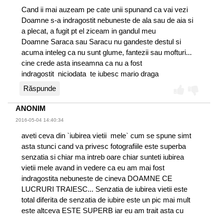
Cand ii mai auzeam pe cate unii spunand ca vai vezi
Doamne s-a indragostit nebuneste de ala sau de aia si
a plecat, a fugit pt el ziceam in gandul meu
Doamne Saraca sau Saracu nu gandeste destul si
acuma inteleg ca nu sunt glume, fantezii sau mofturi...
cine crede asta inseamna ca nu a fost
indragostit niciodata te iubesc mario draga
Răspunde
ANONIM
2016-05-04 14:40:34
aveti ceva din `iubirea vietii mele` cum se spune simt
asta stunci cand va privesc fotografiile este superba
senzatia si chiar ma intreb oare chiar sunteti iubirea
vietii mele avand in vedere ca eu am mai fost
indragostita nebuneste de cineva DOAMNE CE
LUCRURI TRAIESC... Senzatia de iubirea vietii este
total diferita de senzatia de iubire este un pic mai mult
este altceva ESTE SUPERB iar eu am trait asta cu