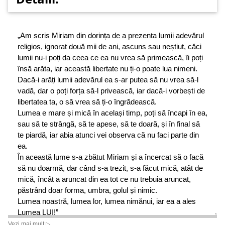
„Am scris Miriam din dorința de a prezenta lumii adevărul
religios, ignorat două mii de ani, ascuns sau neștiut, căci
lumii nu-i poți da ceea ce ea nu vrea să primească, îi poți
însă arăta, iar această libertate nu ți-o poate lua nimeni.
Dacă-i arăți lumii adevărul ea s-ar putea să nu vrea să-l
vadă, dar o poți forța să-l privească, iar dacă-i vorbești de
libertatea ta, o să vrea să ți-o îngrădească.
Lumea e mare și mică în același timp, poți să încapi în ea,
sau să te strângă, să te apese, să te doară, și în final să
te piardă, iar abia atunci vei observa că nu faci parte din
ea.
În această lume s-a zbătut Miriam și a încercat să o facă
să nu doarmă, dar când s-a trezit, s-a făcut mică, atât de
mică, încât a aruncat din ea tot ce nu trebuia aruncat,
păstrând doar forma, umbra, golul și nimic.
Lumea noastră, lumea lor, lumea nimănui, iar ea a ales
Lumea LUI!”
Vezi mai mult ▷