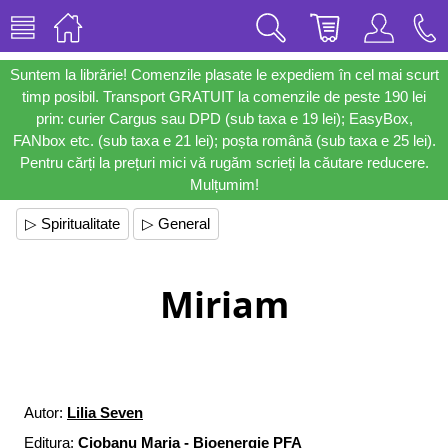
Suntem la librărie! Comenzile plasate le expediem în cel mai scurt
timp posibil. Transport GRATUIT la comenzile de peste 190 lei
prin: curier Cargus sau DPD (sub taxa e 19 lei); EasyBox,
FANbox etc. (sub taxa e 21 lei); poșta română (sub taxa e 25 lei).
Pentru cărți la prețuri mici vă rugăm scrieți la căutare reducere.
Mulțumim!
▷ Spiritualitate
▷ General
Miriam
Autor:
Lilia Seven
Editura:
Ciobanu Maria - Bioenergie PFA