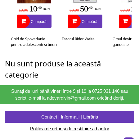
10
50
25
.40
.40
RON
RON
13.00
63.00
30.00
Cumpără
Cumpără
Cu
Ghid de Spovedanie
Tarotul Rider Waite
Omul devine c
pentru adolescenti si tineri
gandeste
Nu sunt produse la această
categorie
Sunați de luni până vineri între 9 și 19 la 0725 931 146 sau
scrieți e-mail la adevardivin@gmail.com oricând doriți.
Contact | Informații | Librăria
Politica de retur și de restituire a banilor