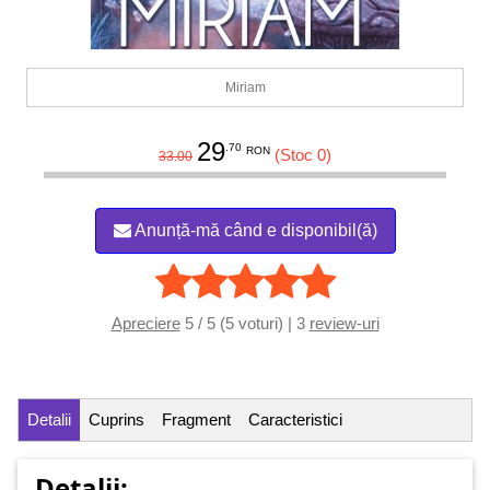
Miriam
29
.70
RON
(Stoc 0)
33.00
Anunță-mă când e disponibil(ă)
Apreciere
5 / 5 (5 voturi) | 3
review-uri
Detalii
Cuprins
Fragment
Caracteristici
Detalii: