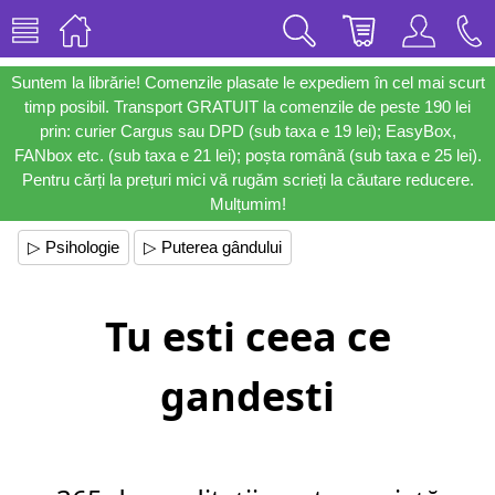
Suntem la librărie! Comenzile plasate le expediem în cel mai scurt
timp posibil. Transport GRATUIT la comenzile de peste 190 lei
prin: curier Cargus sau DPD (sub taxa e 19 lei); EasyBox,
FANbox etc. (sub taxa e 21 lei); poșta română (sub taxa e 25 lei).
Pentru cărți la prețuri mici vă rugăm scrieți la căutare reducere.
Mulțumim!
▷ Psihologie
▷ Puterea gândului
Tu esti ceea ce
gandesti