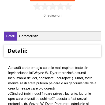
0
review-uri
Detalii
Caracteristici
Detalii:
Această carte-omagiu cu cele mai inspirate texte din
înțelepciunea lui Wayne W. Dyer reprezintă o sursă
inepuizabilă de idei, consolare, încurajare și umor, toate
menite să îți arate puterea pe care o au gândurile tale de a
crea lumea pe care ți-o dorești.
„Când schimbi modul în care privești lucrurile, lucrurile
spre care privești se schimbă”, acesta a fost crezul
profund al dr. Wayne W. Dyer. Parcurge-i gândurile și