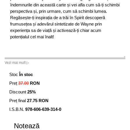
îndemnurile din această carte și vei afla cum să-ți schimbi
perspectiva și, prin urmare, cum să schimbi lumea.
Regăsește-ți inspirația de a trăi în Spirit descoperă
frumusețea și adevărul sintetizate de Wayne prin
experiența sa de viață și activează-ți chiar acum
potențialul cel mai înalt!
Vezi mai mult ▷
Stoc
În stoc
Preț
37.00
RON
Discount
25%
Preț final
27.75 RON
I.S.B.N.
978-606-639-314-0
Notează