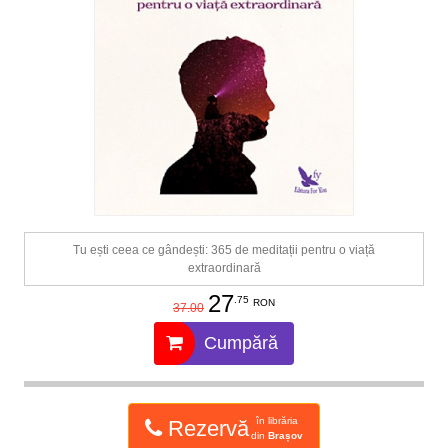
Tu ești ceea ce gândești: 365 de meditații pentru o viață
extraordinară
27
.75
RON
37.00
Cumpără
în librăria
Rezervă
din
Brașov