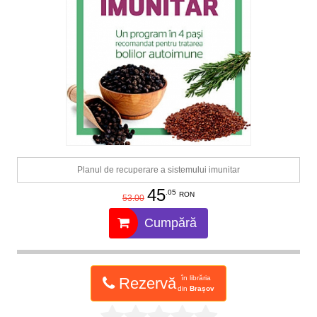
Planul de recuperare a sistemului imunitar
45
.05
RON
53.00
Cumpără
în librăria
Rezervă
din
Brașov