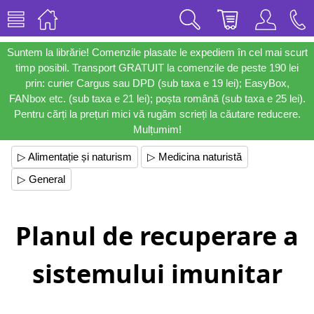
Suntem la librărie! Comenzile plasate le expediem în cel mai scurt
timp posibil. Transport GRATUIT la comenzile de peste 190 lei
prin: curier Cargus sau DPD (sub taxa e 19 lei); EasyBox,
FANbox etc. (sub taxa e 21 lei); poșta română (sub taxa e 25 lei).
Pentru cărți la prețuri mici vă rugăm scrieți la căutare reducere.
Mulțumim!
▷ Alimentație și naturism
▷ Medicina naturistă
▷ General
Planul de recuperare a
sistemului imunitar