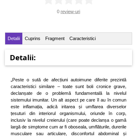
0
review-uri
Detalii
Cuprins
Fragment
Caracteristici
Detalii:
„Peste o sută de afecțiuni autoimune diferite prezintă
caracteristici similare – toate sunt boli cronice grave,
declanșate de o problemă fundamentală la nivelul
sistemului imunitar. Un alt aspect pe care îl au în comun
este inflamația, adică iritarea și umflarea diverselor
țesuturi din interiorul organismului, oriunde în corp,
inclusiv la nivelul creierului (care poate declanșa o gamă
largă de simptome cum ar fi oboseala, umflăturile, durerile
musculare sau articulare, disconfortul abdominal și