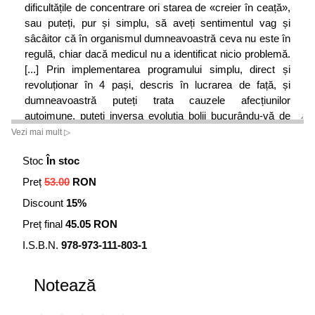
dificultățile de concentrare ori starea de «creier în ceață»,
sau puteți, pur și simplu, să aveți sentimentul vag și
sâcâitor că în organismul dumneavoastră ceva nu este în
regulă, chiar dacă medicul nu a identificat nicio problemă.
[...] Prin implementarea programului simplu, direct și
revoluționar în 4 pași, descris în lucrarea de față, și
dumneavoastră puteți trata cauzele afecțiunilor
autoimune, puteți inversa evoluția bolii bucurându-vă de
darul sănătății și al stării de bine. Medicina funcțională ne
Vezi mai mult ▷
oferă atât informațiile, cât și metodele necesare pentru
Stoc
În stoc
asta. Tot ceea ce ne rămâne de făcut este să le aplicăm."
Preț
53.00
RON
• Dr. Susan Blum
Discount
15%
Preț final
45.05 RON
I.S.B.N.
978-973-111-803-1
Notează