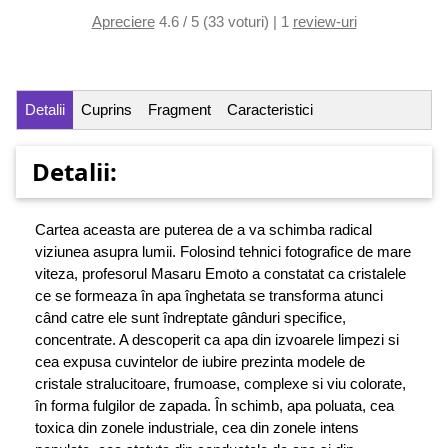
Apreciere
4.6 / 5 (33 voturi) | 1
review-uri
Detalii
Cuprins
Fragment
Caracteristici
Detalii:
Cartea aceasta are puterea de a va schimba radical
viziunea asupra lumii. Folosind tehnici fotografice de mare
viteza, profesorul Masaru Emoto a constatat ca cristalele
ce se formeaza în apa înghetata se transforma atunci
când catre ele sunt îndreptate gânduri specifice,
concentrate. A descoperit ca apa din izvoarele limpezi si
cea expusa cuvintelor de iubire prezinta modele de
cristale stralucitoare, frumoase, complexe si viu colorate,
în forma fulgilor de zapada. În schimb, apa poluata, cea
toxica din zonele industriale, cea din zonele intens