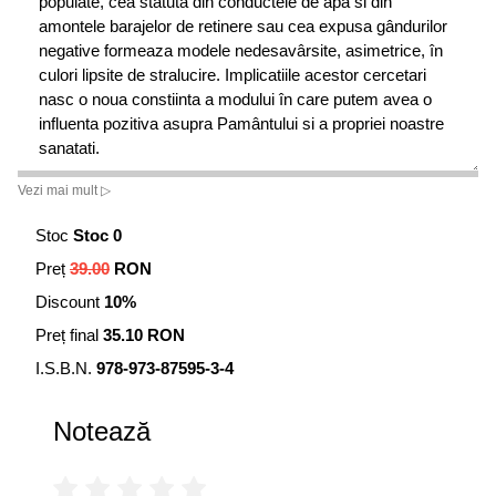
populate, cea statuta din conductele de apa si din
amontele barajelor de retinere sau cea expusa gândurilor
negative formeaza modele nedesavârsite, asimetrice, în
culori lipsite de stralucire. Implicatiile acestor cercetari
nasc o noua constiinta a modului în care putem avea o
influenta pozitiva asupra Pamântului si a propriei noastre
sanatati.
Vezi mai mult ▷
Înteleg ca unii oamenii nu constientizeaza semnificatia
cuvântului sau conceptului de Dumnezeu. Subiectul
Stoc
Stoc 0
principal al acestei carti este apa. Cu cât vei întelege mai
Preț
39.00
RON
mult apa, cu atât îti va fi mai greu sa negi existenta unui
Dumnezeu. Mi-ar placea sa meditezi asupra simtirilor tale
Discount
10%
legate de acest subiect în timp ce privesti la fotografiile
Preț final
35.10 RON
cristalelor ce le vei descoperi în aceasta carte.
I.S.B.N.
978-973-87595-3-4
Ceea ce stii cu inima ta ca se poate, este într-adevar
posibil. Vointa noastra face sa se poata. Ceea ce ne
Notează
imaginam în mintea noastra devine lumea noastra. Acesta
este doar unul din nenumaratele lucruri pe care le-am
învatat de la apa.