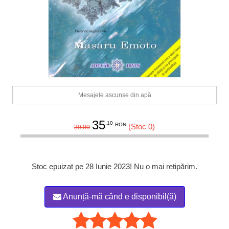
Mesajele ascunse din apă
35
.10
RON
(Stoc 0)
39.00
Stoc epuizat pe 28 Iunie 2023! Nu o mai retipărim.
Anunță-mă când e disponibil(ă)