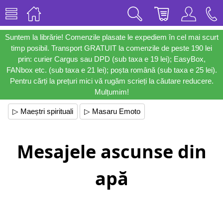
Suntem la librărie! Comenzile plasate le expediem în cel mai scurt
timp posibil. Transport GRATUIT la comenzile de peste 190 lei
prin: curier Cargus sau DPD (sub taxa e 19 lei); EasyBox,
FANbox etc. (sub taxa e 21 lei); poșta română (sub taxa e 25 lei).
Pentru cărți la prețuri mici vă rugăm scrieți la căutare reducere.
Mulțumim!
▷ Maeștri spirituali
▷ Masaru Emoto
Mesajele ascunse din
apă